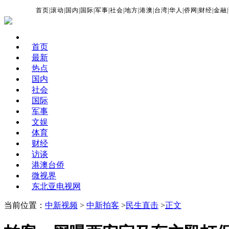
首页
|
滚动
|
国内
|
国际
|
军事
|
社会
|
地方
|
港澳
|
台湾
|
华人
|
侨网
|
财经
|
金融
|
首页
最新
热点
国内
社会
国际
军事
文娱
体育
财经
访谈
港澳台侨
微视界
东北亚电视网
当前位置：
中新视频
>
中新拍客
>
民生直击
>
正文