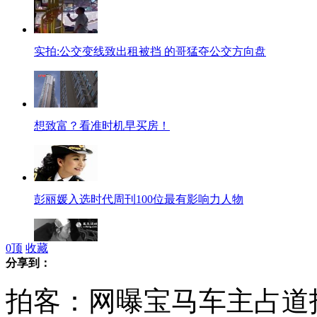
实拍:公交变线致出租被挡 的哥猛夺公交方向盘
想致富？看准时机早买房！
彭丽媛入选时代周刊100位最有影响力人物
0
顶
收藏
分享到：
网曝西安宝马车主殴打保洁员
拍客：网曝宝马车主占道