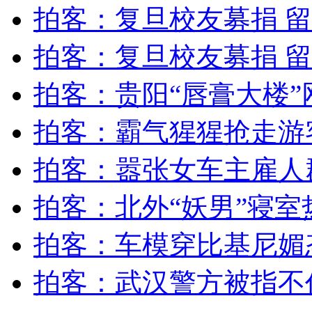
凤凰古城一酒吧发生火灾 火光冲天酒吧烧毁
拍客：复旦校友募捐 
拍客：复旦校友募捐 
山西运城恶犬咬伤多人 警民合力深夜将其击毙
拍客：贵阳“唇膏大楼”
拍客：霸气猩猩抢走游
女孩北京地铁殴打老人 痛下狠手拳打脚踢
拍客：嚣张女车主雇人
无痛分娩是否安全 医生回应
拍客：北外“妖男”寝室
外交部：反对强权政治霸凌主义
拍客：车模穿比基尼媚
外交部：有关国家言论片面不公正
拍客：武汉警方被指不