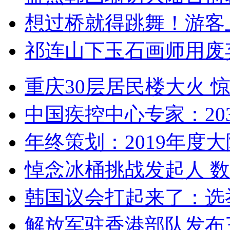
想过桥就得跳舞！游客
祁连山下玉石画师用废
重庆30层居民楼大火
中国疾控中心专家：203
年终策划：2019年度大陆
悼念冰桶挑战发起人 数百
韩国议会打起来了：选举
解放军驻香港部队发布三