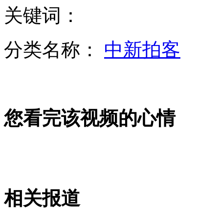
关键词：
格莱美巨星将集体来华 谭晶最欣赏迈克尔·波顿
分类名称：
中新拍客
得州爆炸目击者：这是一生中见到最糟糕的事
您看完该视频的心情
歼十训练发生故障 飞行员放弃跳伞滑行迫降
韩外交部称朝所提要求“不合逻辑”
相关报道