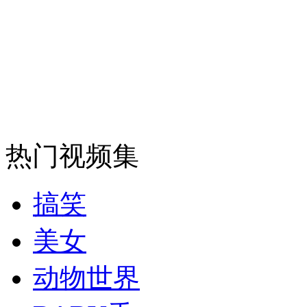
安徽一实载49人客车翻车
走！跟着总书记去植树
热门视频集
消防员救轻生者
花炮节热闹非凡
减压"枕头大战"
搞笑
美女
纽约上演“枕头大战”
动物世界
司机酒驾遇交警 急速倒车逃窜