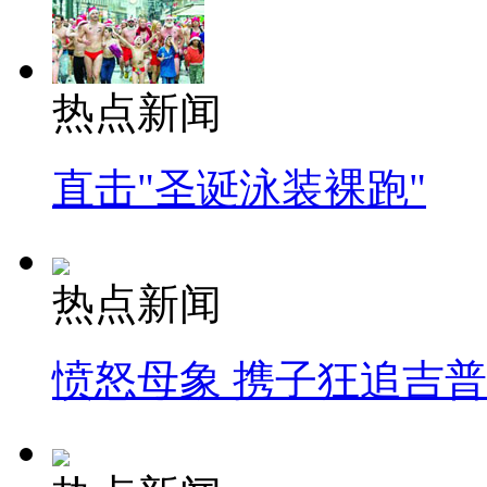
热点新闻
直击"圣诞泳装裸跑"
热点新闻
愤怒母象 携子狂追吉