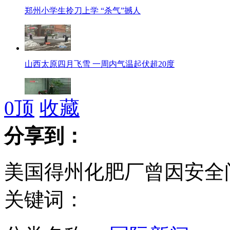
郑州小学生拎刀上学 “杀气”撼人
山西太原四月飞雪 一周内气温起伏超20度
0
顶
收藏
台湾农民转战福建漳平争做茶叶大王
分享到：
美国得州化肥厂曾因安全
男孩爬防盗窗大便 楼下是人行道
关键词：
河北石家庄现“四月飞雪” 市民全副武装