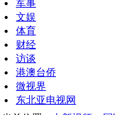
军事
文娱
体育
财经
访谈
港澳台侨
微视界
东北亚电视网