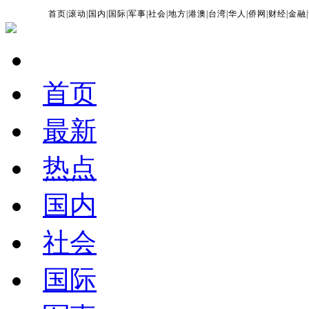
首页
|
滚动
|
国内
|
国际
|
军事
|
社会
|
地方
|
港澳
|
台湾
|
华人
|
侨网
|
财经
|
金融
|
首页
最新
热点
国内
社会
国际