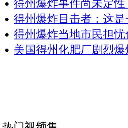
得州爆炸事件尚未定性
女孩北京地铁殴打老人 痛下狠手拳打脚踢
得州爆炸目击者：这是
无痛分娩是否安全 医生回应
得州爆炸当地市民担忧
美国得州化肥厂剧烈爆
外交部：反对强权政治霸凌主义
外交部：有关国家言论片面不公正
安徽一实载49人客车翻车
热门视频集