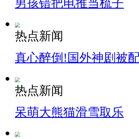
男孩错把电推当梳子
热点新闻
真心醉倒!国外神剧被
热点新闻
呆萌大熊猫滑雪取乐