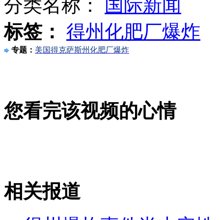
分类名称：
国际新闻
标签：
得州化肥厂爆炸
印度再出强奸杀人案 6岁女童被抛尸垃圾桶
专题：
美国得克萨斯州化肥厂爆炸
实拍乌克兰九旬老人险坠楼 抓牢空调终获救
您看完该视频的心情
伊拉克巴格达咖啡馆遭遇爆炸袭击 至少27人死
山西运城恶犬咬伤多人 警民合力深夜将其击毙
相关报道