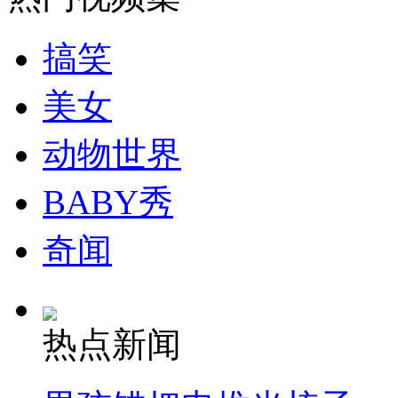
走！跟着总书记去植树
搞笑
消防员救轻生者
花炮节热闹非凡
减压"枕头大战"
美女
动物世界
纽约上演“枕头大战”
BABY秀
司机酒驾遇交警 急速倒车逃窜
奇闻
热点新闻