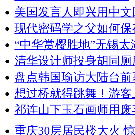
美国发言人即兴用中文
现代密码学之父如何保
“中华赏樱胜地”无锡
清华设计师投身胡同厕
盘点韩国瑜访大陆台前
想过桥就得跳舞！游客
祁连山下玉石画师用废
重庆30层居民楼大火