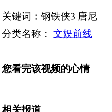
关键词：钢铁侠3 唐尼
美警方:麻省理工枪击案嫌犯即为爆炸案制造者
分类名称：
文娱前线
太阳系外发现可能有水的“新地球”
您看完该视频的心情
美国得州化肥厂爆炸后 韦斯特镇规划遭质疑
山西运城恶犬咬伤多人 警民合力深夜将其击毙
相关报道