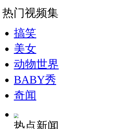
热门视频集
消防员救轻生者
花炮节热闹非凡
减压"枕头大战"
搞笑
美女
纽约上演“枕头大战”
动物世界
司机酒驾遇交警 急速倒车逃窜
BABY秀
奇闻
热点新闻