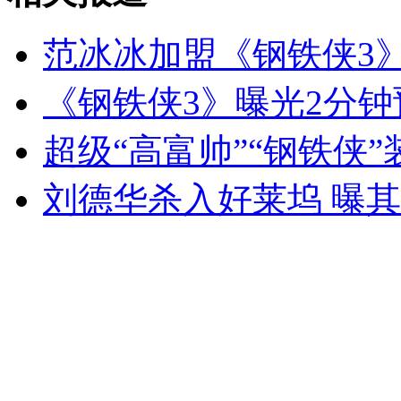
女孩北京地铁殴打老人 痛下狠手拳打脚踢
范冰冰加盟《钢铁侠3
无痛分娩是否安全 医生回应
《钢铁侠3》曝光2分钟
超级“高富帅”“钢铁侠”
外交部：反对强权政治霸凌主义
刘德华杀入好莱坞 曝
外交部：有关国家言论片面不公正
安徽一实载49人客车翻车
走！跟着总书记去植树