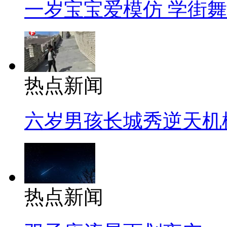
一岁宝宝爱模仿 学街
热点新闻
六岁男孩长城秀逆天机
热点新闻