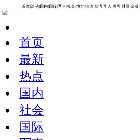
首页
|
滚动
|
国内
|
国际
|
军事
|
社会
|
地方
|
港澳
|
台湾
|
华人
|
侨网
|
财经
|
金融
|
首页
最新
热点
国内
社会
国际