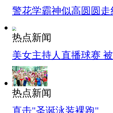
警花学霸神似高圆圆走
热点新闻
美女主持人直播球赛 
热点新闻
直击"圣诞泳装裸跑"