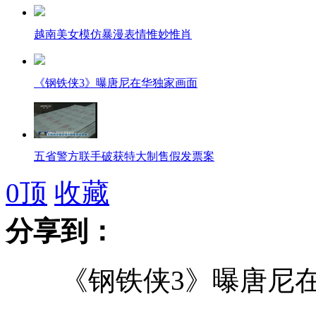
越南美女模仿暴漫表情惟妙惟肖
《钢铁侠3》曝唐尼在华独家画面
五省警方联手破获特大制售假发票案
0
顶
收藏
分享到：
巴格达咖啡馆遭自杀式爆炸袭击 近80人伤亡
《钢铁侠3》曝唐尼在
朝向美韩提对话条件:停止所有挑衅行为全面道歉