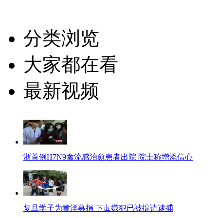
分类浏览
大家都在看
最新视频
浙首例H7N9禽流感治愈患者出院 院士称增添信心
复旦学子为黄洋募捐 下毒嫌犯已被提请逮捕