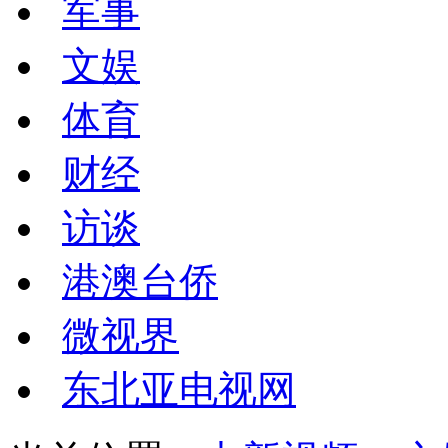
军事
文娱
体育
财经
访谈
港澳台侨
微视界
东北亚电视网