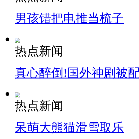
男孩错把电推当梳子
热点新闻
真心醉倒!国外神剧被
热点新闻
呆萌大熊猫滑雪取乐