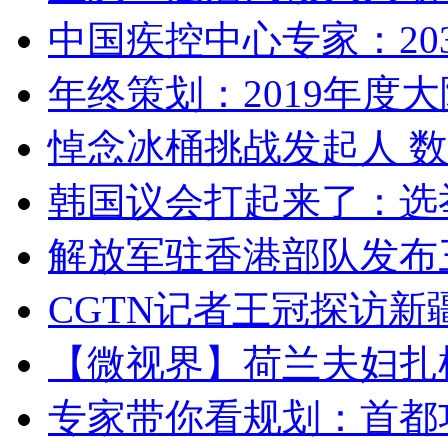
中国疾控中心专家：203
年终策划：2019年度大陆
悼念冰桶挑战发起人 数百
韩国议会打起来了：选举
解放军驻香港部队发布三
CGTN记者王冠探访新疆
【微视界】荷兰夫妇扎根青
专家带你看规划：首都功