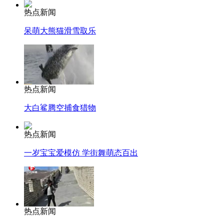
热点新闻
呆萌大熊猫滑雪取乐
热点新闻
大白鲨腾空捕食猎物
热点新闻
一岁宝宝爱模仿 学街舞萌态百出
热点新闻