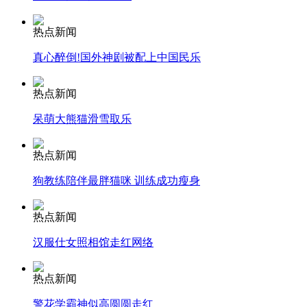
热点新闻
真心醉倒!国外神剧被配上中国民乐
走！跟着总书记去植树
热点新闻
消防员救轻生者
花炮节热闹非凡
减压"枕头大战"
呆萌大熊猫滑雪取乐
热点新闻
狗教练陪伴最胖猫咪 训练成功瘦身
纽约上演“枕头大战”
热点新闻
司机酒驾遇交警 急速倒车逃窜
汉服仕女照相馆走红网络
热点新闻
警花学霸神似高圆圆走红