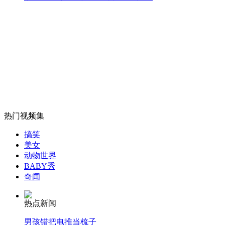
山西运城恶犬咬伤多人 警民合力深夜将其击毙
女孩北京地铁殴打老人 痛下狠手拳打脚踢
无痛分娩是否安全 医生回应
热门视频集
外交部：反对强权政治霸凌主义
搞笑
美女
动物世界
外交部：有关国家言论片面不公正
BABY秀
奇闻
热点新闻
安徽一实载49人客车翻车
男孩错把电推当梳子