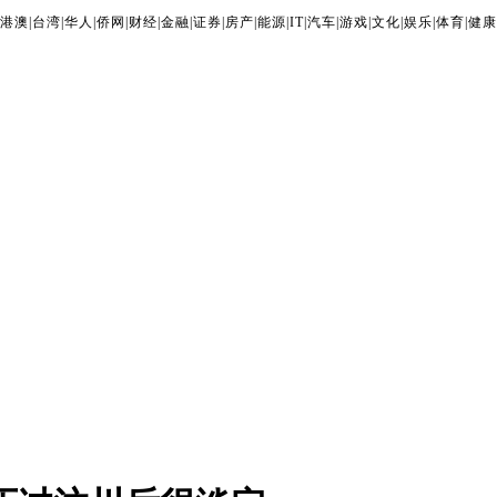
港澳
|
台湾
|
华人
|
侨网
|
财经
|
金融
|
证券
|
房产
|
能源
|
IT
|
汽车
|
游戏
|
文化
|
娱乐
|
体育
|
健康