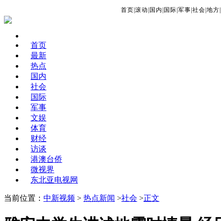
首页
|
滚动
|
国内
|
国际
|
军事
|
社会
|
地方
|
首页
最新
热点
国内
社会
国际
军事
文娱
体育
财经
访谈
港澳台侨
微视界
东北亚电视网
当前位置：
中新视频
>
热点新闻
>
社会
>
正文