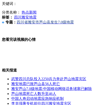
关键词：
上海国际车展豪车云集 多款首发新品待发布
分类名称：
热点新闻
标签：
四川雅安地震
专题：
四川省雅安市芦山县发生7.0级地震
雅安籍深圳居民担忧亲人 电话连线一度中断
您看完该视频的心情
西双版纳泼水节25人因猥亵妇女被抓
实拍芦山县人民医院救援现场
相关报道
武警四川总队投入2250兵力奔赴芦山地震灾区
雅安地震已致芦山县56人死亡
雅安芦山7.0级地震:中国移动网络话务堵塞已解除
中国人寿启动地震应急响应机制
芦山地震死亡人数升至46人
中国人寿启动地震应急响应机制
李克强乘专机前往四川雅安地震灾区