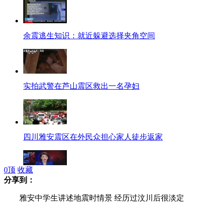
余震逃生知识：就近躲避选择夹角空间
实拍武警在芦山震区救出一名孕妇
四川雅安震区在外民众担心家人徒步返家
0
顶
收藏
分享到：
四川甘孜发生山体滑坡 致1人死亡2人受伤
雅安中学生讲述地震时情景 经历过汶川后很淡定