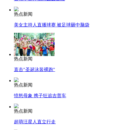
热点新闻
美女主持人直播球赛 被足球砸中脑袋
热点新闻
直击"圣诞泳装裸跑"
热点新闻
愤怒母象 携子狂追吉普车
热点新闻
超萌汪星人直立行走