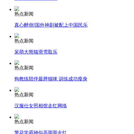
热点新闻
安徽一实载49人客车翻车
真心醉倒!国外神剧被配上中国民乐
热点新闻
呆萌大熊猫滑雪取乐
走！跟着总书记去植树
热点新闻
消防员救轻生者
花炮节热闹非凡
减压"枕头大战"
狗教练陪伴最胖猫咪 训练成功瘦身
热点新闻
汉服仕女照相馆走红网络
纽约上演“枕头大战”
热点新闻
司机酒驾遇交警 急速倒车逃窜
警花学霸神似高圆圆走红