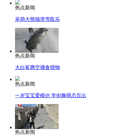
热点新闻
呆萌大熊猫滑雪取乐
热点新闻
大白鲨腾空捕食猎物
热点新闻
一岁宝宝爱模仿 学街舞萌态百出
热点新闻