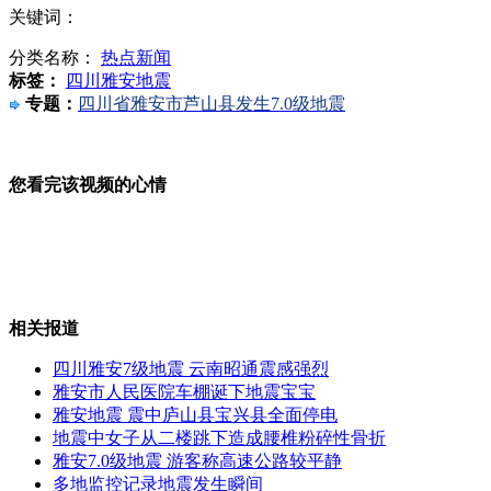
关键词：
分类名称：
热点新闻
上海车展最贵跑车布加迪威速揭面纱
标签：
四川雅安地震
专题：
四川省雅安市芦山县发生7.0级地震
雅安芦山灾区急需矿泉水食品药品等救灾物资
您看完该视频的心情
通往芦山主要路段出现塌方
相关报道
四川雅安7级地震 云南昭通震感强烈
雅安市人民医院车棚诞下地震宝宝
四川雅安7级地震 云南昭通震感强烈
雅安地震 震中庐山县宝兴县全面停电
地震中女子从二楼跳下造成腰椎粉碎性骨折
雅安7.0级地震 游客称高速公路较平静
多地监控记录地震发生瞬间