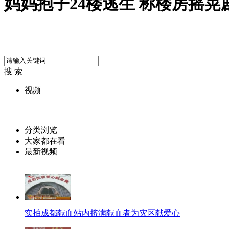
妈妈抱子24楼逃生 称楼房摇
搜 索
视频
分类浏览
大家都在看
最新视频
实拍成都献血站内挤满献血者为灾区献爱心