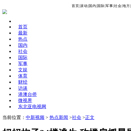
首页
|
滚动
|
国内
|
国际
|
军事
|
社会
|
地方
|
首页
最新
热点
国内
社会
国际
军事
文娱
体育
财经
访谈
港澳台侨
微视界
东北亚电视网
当前位置：
中新视频
>
热点新闻
>
社会
>
正文