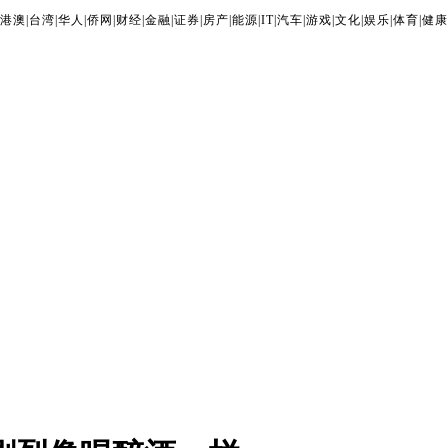
港澳
|
台湾
|
华人
|
侨网
|
财经
|
金融
|
证券
|
房产
|
能源
|
IT
|
汽车
|
游戏
|
文化
|
娱乐
|
体育
|
健康