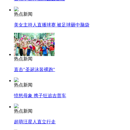
热点新闻
美女主持人直播球赛 被足球砸中脑袋
热点新闻
直击"圣诞泳装裸跑"
热点新闻
愤怒母象 携子狂追吉普车
热点新闻
超萌汪星人直立行走