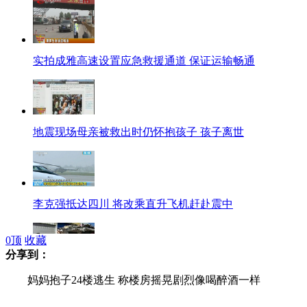
实拍成雅高速设置应急救援通道 保证运输畅通
地震现场母亲被救出时仍怀抱孩子 孩子离世
李克强抵达四川 将改乘直升飞机赶赴震中
0
顶
收藏
分享到：
芦山地震重伤员已送雅安市救治
妈妈抱子24楼逃生 称楼房摇晃剧烈像喝醉酒一样