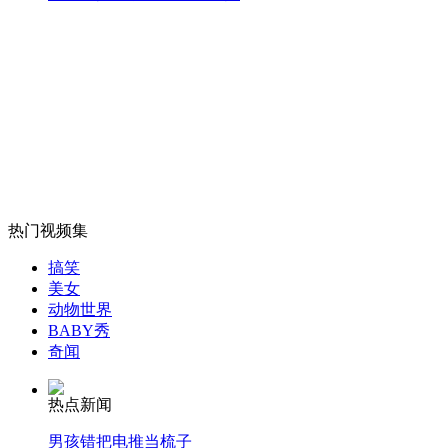
四川眉山天气转暖 罕见大蛇现身居民区
山西运城恶犬咬伤多人 警民合力深夜将其击毙
女孩北京地铁殴打老人 痛下狠手拳打脚踢
热门视频集
搞笑
无痛分娩是否安全 医生回应
美女
动物世界
BABY秀
外交部：反对强权政治霸凌主义
奇闻
热点新闻
外交部：有关国家言论片面不公正
男孩错把电推当梳子