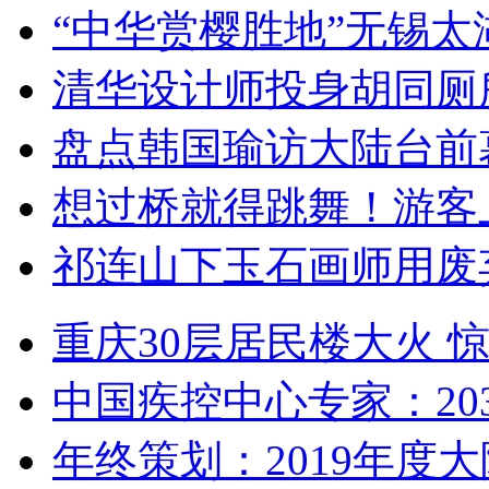
“中华赏樱胜地”无锡
清华设计师投身胡同厕
盘点韩国瑜访大陆台前
想过桥就得跳舞！游客
祁连山下玉石画师用废
重庆30层居民楼大火
中国疾控中心专家：203
年终策划：2019年度大陆