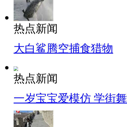
热点新闻
大白鲨腾空捕食猎物
热点新闻
一岁宝宝爱模仿 学街