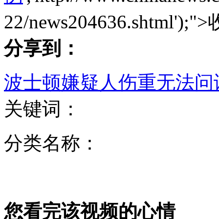
22/news204636.shtml');">
分享到：
高度戒备 伦敦马拉松赛安全举行
波士顿嫌疑人伤重无法问
记者探访震中 官兵困倦席地而睡
关键词：
麻生参拜靖国神社表明日本社会向右转的倾向
分类名称：
生命通道210省道局部再次塌方 仅能小车通过
您看完该视频的心情
山西运城恶犬咬伤多人 警民合力深夜将其击毙