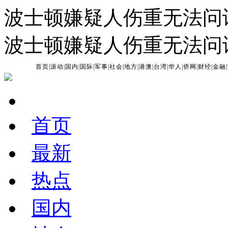
波士顿嫌疑人伤重无法问
波士顿嫌疑人伤重无法问
首页
|
滚动
|
国内
|
国际
|
军事
|
社会
|
地方
|
港澳
|
台湾
|
华人
|
侨网
|
财经
|
金融
|
首页
最新
热点
国内