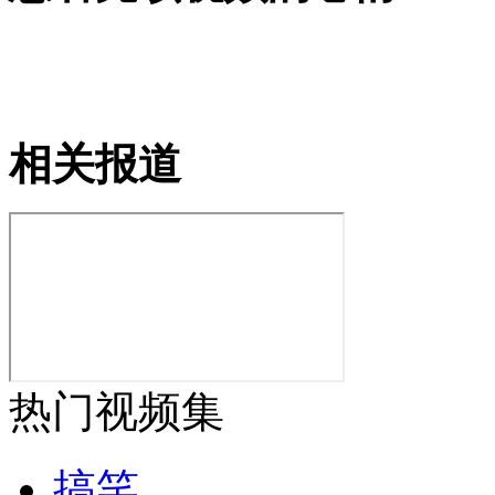
女孩北京地铁殴打老人 痛下狠手拳打脚踢
相关报道
无痛分娩是否安全 医生回应
外交部：反对强权政治霸凌主义
外交部：有关国家言论片面不公正
热门视频集
安徽一实载49人客车翻车
搞笑