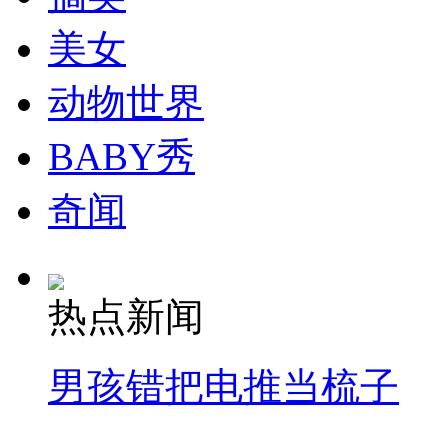
美女
走！跟着总书记去植树
动物世界
消防员救轻生者
花炮节热闹非凡
减压"枕头大战"
BABY秀
奇闻
纽约上演“枕头大战”
热点新闻
司机酒驾遇交警 急速倒车逃窜
男孩错把电推当梳子