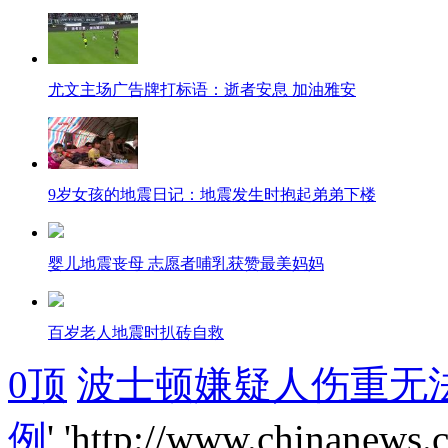
尤文主场广告牌打标语：逝者安息 加油雅安
9岁女孩的地震日记：地震发生时抱起弟弟下楼
婴儿地震丧母 志愿者哺乳获赞最美妈妈
百岁老人地震时扒砖自救
0
顶
波士顿嫌疑人伤重无
例
','http://www.chinanews.
海外侨胞关注雅安灾情 通过各种途径献爱心