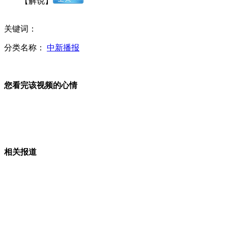
【解说】
地震灾区天全县见闻：露天病房的难眠夜
关键词：
分类名称：
中新播报
柳传志等企业大佬T台走秀为雅安捐款近亿元
您看完该视频的心情
四川雅安灾情通报会前全体肃立为遇难者默哀
相关报道
美官员称得州化肥厂爆炸中心点已确定