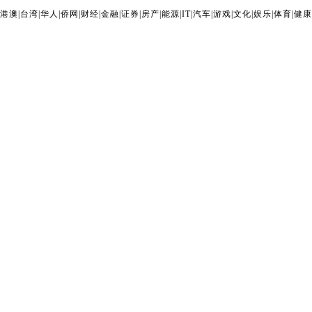
港澳
|
台湾
|
华人
|
侨网
|
财经
|
金融
|
证券
|
房产
|
能源
|
IT
|
汽车
|
游戏
|
文化
|
娱乐
|
体育
|
健康