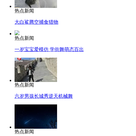
热点新闻
大白鲨腾空捕食猎物
热点新闻
一岁宝宝爱模仿 学街舞萌态百出
热点新闻
六岁男孩长城秀逆天机械舞
热点新闻