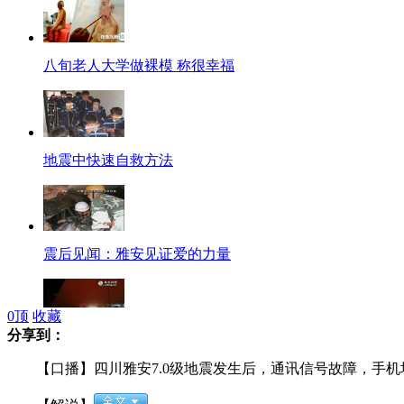
八旬老人大学做裸模 称很幸福
地震中快速自救方法
震后见闻：雅安见证爱的力量
0
顶
收藏
分享到：
恐怖沙尘暴 白昼瞬间变黑夜
【口播】四川雅安7.0级地震发生后，通讯信号故障，手机