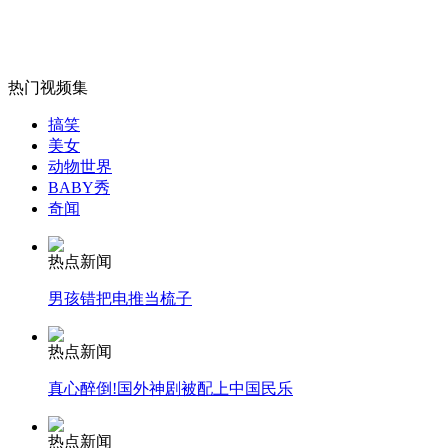
官兵手抬设备进“孤岛”救出数十人
山西运城恶犬咬伤多人 警民合力深夜将其击毙
热门视频集
搞笑
美女
动物世界
女孩北京地铁殴打老人 痛下狠手拳打脚踢
BABY秀
奇闻
无痛分娩是否安全 医生回应
热点新闻
男孩错把电推当梳子
外交部：反对强权政治霸凌主义
热点新闻
真心醉倒!国外神剧被配上中国民乐
外交部：有关国家言论片面不公正
热点新闻