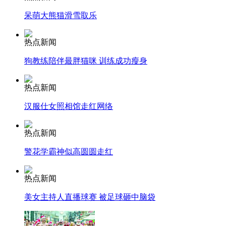
呆萌大熊猫滑雪取乐
安徽一实载49人客车翻车
热点新闻
狗教练陪伴最胖猫咪 训练成功瘦身
走！跟着总书记去植树
热点新闻
汉服仕女照相馆走红网络
消防员救轻生者
花炮节热闹非凡
减压"枕头大战"
热点新闻
警花学霸神似高圆圆走红
纽约上演“枕头大战”
热点新闻
美女主持人直播球赛 被足球砸中脑袋
司机酒驾遇交警 急速倒车逃窜