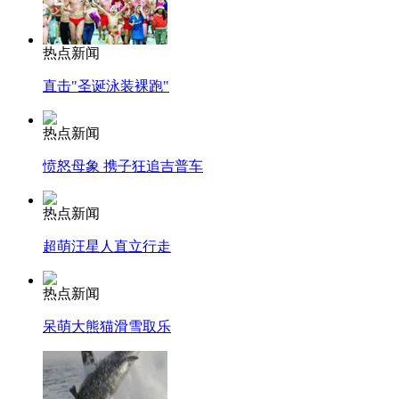
热点新闻
直击"圣诞泳装裸跑"
热点新闻
愤怒母象 携子狂追吉普车
热点新闻
超萌汪星人直立行走
热点新闻
呆萌大熊猫滑雪取乐