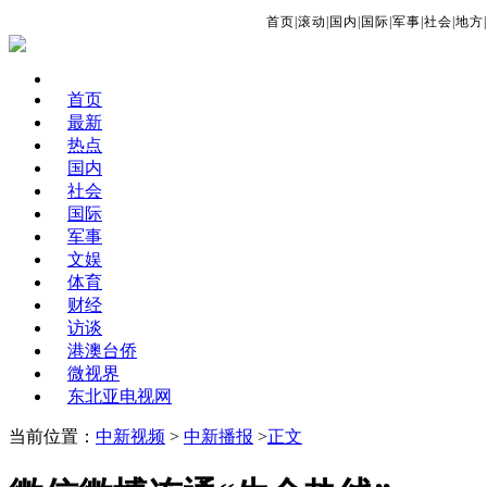
首页
|
滚动
|
国内
|
国际
|
军事
|
社会
|
地方
|
首页
最新
热点
国内
社会
国际
军事
文娱
体育
财经
访谈
港澳台侨
微视界
东北亚电视网
当前位置：
中新视频
>
中新播报
>
正文