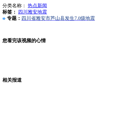
分类名称：
热点新闻
标签：
四川雅安地震
恐怖沙尘暴 白昼瞬间变黑夜
专题：
四川省雅安市芦山县发生7.0级地震
您看完该视频的心情
雅安见证爱的力量
地震灾区天全县见闻：露天病房的难眠夜
相关报道
柳传志等企业大佬T台走秀为雅安捐款近亿元