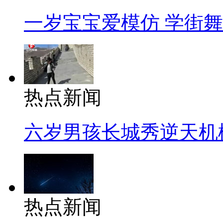
一岁宝宝爱模仿 学街
热点新闻
六岁男孩长城秀逆天机
热点新闻