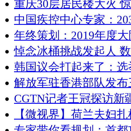
重庆30层居民楼大火
中国疾控中心专家：203
年终策划：2019年度大陆
悼念冰桶挑战发起人 数百
韩国议会打起来了：选举
解放军驻香港部队发布三
CGTN记者王冠探访新疆
【微视界】荷兰夫妇扎根青
专家带你看规划：首都功