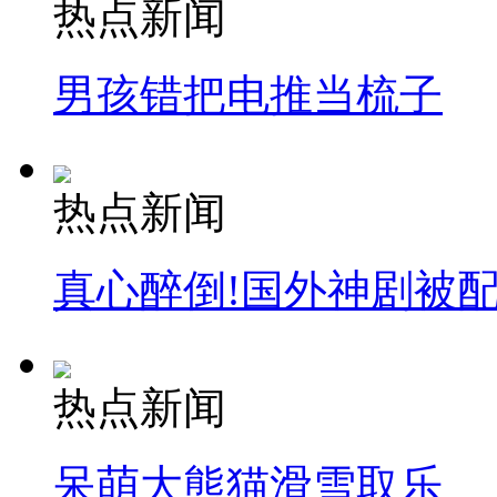
热点新闻
安徽一实载49人客车翻车
男孩错把电推当梳子
走！跟着总书记去植树
热点新闻
消防员救轻生者
花炮节热闹非凡
减压"枕头大战"
真心醉倒!国外神剧被
纽约上演“枕头大战”
热点新闻
司机酒驾遇交警 急速倒车逃窜
呆萌大熊猫滑雪取乐