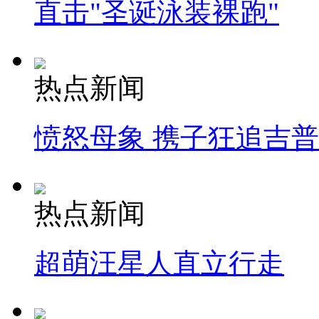
直击"圣诞泳装裸跑"
热点新闻
愤怒母象 携子狂追吉
热点新闻
超萌汪星人直立行走