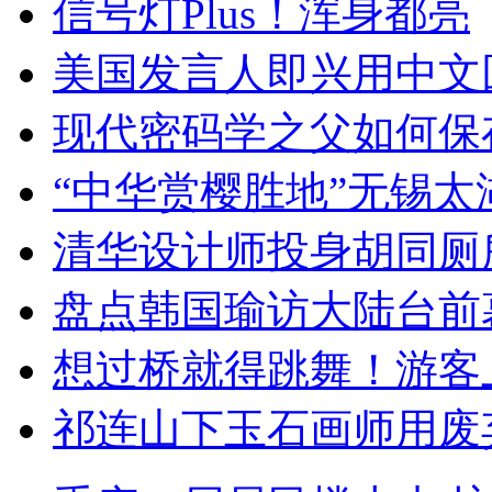
信号灯Plus！浑身都亮
美国发言人即兴用中文
现代密码学之父如何保
“中华赏樱胜地”无锡
清华设计师投身胡同厕
盘点韩国瑜访大陆台前
想过桥就得跳舞！游客
祁连山下玉石画师用废