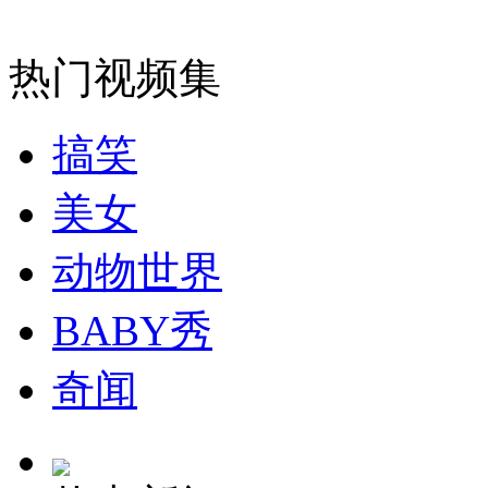
四川雅安灾情通报会前全体肃立为遇难者默哀
热门视频集
山西运城恶犬咬伤多人 警民合力深夜将其击毙
搞笑
美女
女孩北京地铁殴打老人 痛下狠手拳打脚踢
动物世界
无痛分娩是否安全 医生回应
BABY秀
外交部：反对强权政治霸凌主义
奇闻
外交部：有关国家言论片面不公正