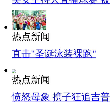
热点新闻
直击"圣诞泳装裸跑"
热点新闻
愤怒母象 携子狂追吉