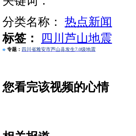
关键词：
分类名称：
热点新闻
波士顿爆炸嫌犯:哥哥曾是拳击手 弟弟是摔跤队成员
标签：
四川芦山地震
专题：
四川省雅安市芦山县发生7.0级地震
波士顿爆炸案嫌犯父母：这是个不诚实的国家
山西运城恶犬咬伤多人 警民合力深夜将其击毙
您看完该视频的心情
女孩北京地铁殴打老人 痛下狠手拳打脚踢
无痛分娩是否安全 医生回应