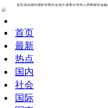
首页
|
滚动
|
国内
|
国际
|
军事
|
社会
|
地方
|
港澳
|
台湾
|
华人
|
侨网
|
财经
|
金融
|
首页
最新
热点
国内
社会
国际