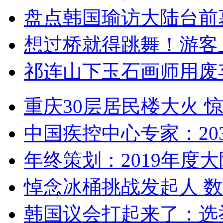
盘点韩国瑜访大陆台前
想过桥就得跳舞！游客
祁连山下玉石画师用废
重庆30层居民楼大火
中国疾控中心专家：203
年终策划：2019年度大陆
悼念冰桶挑战发起人 数百
韩国议会打起来了：选举