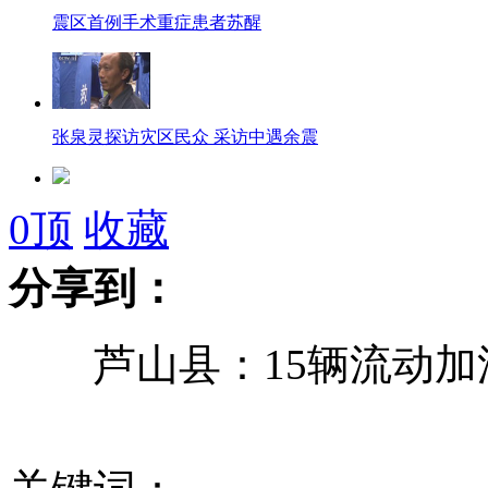
震区首例手术重症患者苏醒
张泉灵探访灾区民众 采访中遇余震
芦山地震灾区第一所帐篷学校开课
0
顶
收藏
分享到：
韩媒称朝鲜或于25日试射导弹
芦山县：15辆流动加
大娘煮一桶鸡蛋 塞给灾区救援人员
实拍：地震灾区阻路巨石被爆破