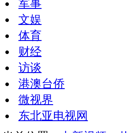
军事
文娱
体育
财经
访谈
港澳台侨
微视界
东北亚电视网