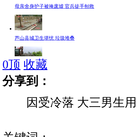
母亲舍身护子被掩废墟 官兵徒手刨救
芦山县城卫生堪忧 垃圾堆叠
0
顶
收藏
芦山地震：挺近宝兴沿途险象环生 感动不断
分享到：
因受冷落 大三男生用
林志颖晒“伪娘”照 自称“宅男杀手”
日本80多名右翼人士抵达钓鱼岛附近海域