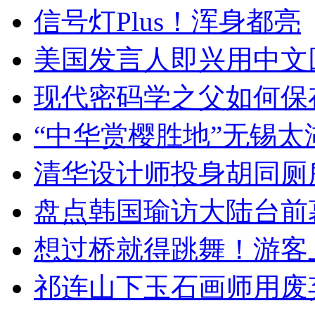
信号灯Plus！浑身都亮
美国发言人即兴用中文
现代密码学之父如何保
“中华赏樱胜地”无锡
清华设计师投身胡同厕
盘点韩国瑜访大陆台前
想过桥就得跳舞！游客
祁连山下玉石画师用废