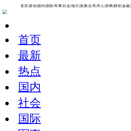
首页
|
滚动
|
国内
|
国际
|
军事
|
社会
|
地方
|
港澳
|
台湾
|
华人
|
侨网
|
财经
|
金融
|
首页
最新
热点
国内
社会
国际