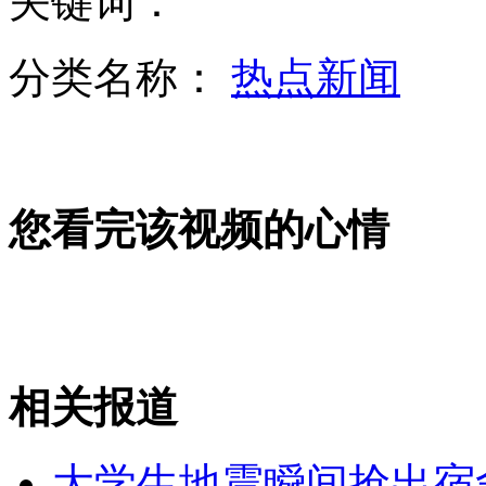
关键词：
分类名称：
热点新闻
灾区见闻：宝兴县地震后的第一名新生儿
雅安不哭 地震图片集
您看完该视频的心情
实拍:救援人员危险穿越碎石滑坡路段
相关报道
山西运城恶犬咬伤多人 警民合力深夜将其击毙
大学生地震瞬间抢出宿