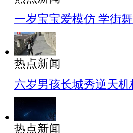
一岁宝宝爱模仿 学街
热点新闻
六岁男孩长城秀逆天机
热点新闻