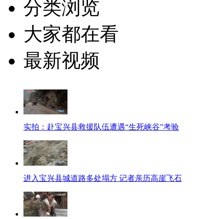
分类浏览
大家都在看
最新视频
实拍：赴宝兴县救援队伍遭遇“生死峡谷”考验
进入宝兴县城道路多处塌方 记者亲历高崖飞石