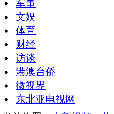
军事
文娱
体育
财经
访谈
港澳台侨
微视界
东北亚电视网