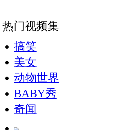
走！跟着总书记去植树
消防员救轻生者
花炮节热闹非凡
减压"枕头大战"
热门视频集
搞笑
纽约上演“枕头大战”
美女
司机酒驾遇交警 急速倒车逃窜
动物世界
BABY秀
奇闻