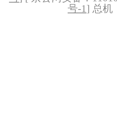
号-1
] 总机：