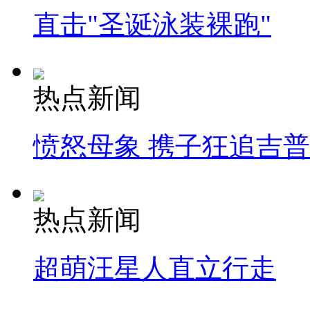
直击"圣诞泳装裸跑"
热点新闻
愤怒母象 携子狂追吉
热点新闻
超萌汪星人直立行走