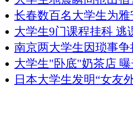
女孩北京地铁殴打老人 痛下狠手拳打脚踢
长春数百名大学生为雅
大学生9门课程挂科 
无痛分娩是否安全 医生回应
南京两大学生因琐事争
外交部：反对强权政治霸凌主义
大学生"卧底"奶茶店 
外交部：有关国家言论片面不公正
日本大学生发明“女友外
安徽一实载49人客车翻车