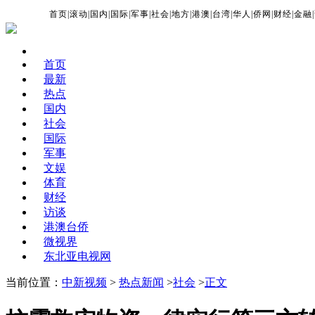
首页
|
滚动
|
国内
|
国际
|
军事
|
社会
|
地方
|
港澳
|
台湾
|
华人
|
侨网
|
财经
|
金融
|
首页
最新
热点
国内
社会
国际
军事
文娱
体育
财经
访谈
港澳台侨
微视界
东北亚电视网
当前位置：
中新视频
>
热点新闻
>
社会
>
正文