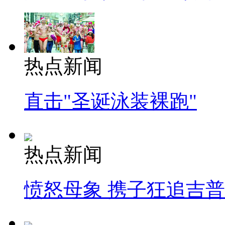
热点新闻
直击"圣诞泳装裸跑"
热点新闻
愤怒母象 携子狂追吉