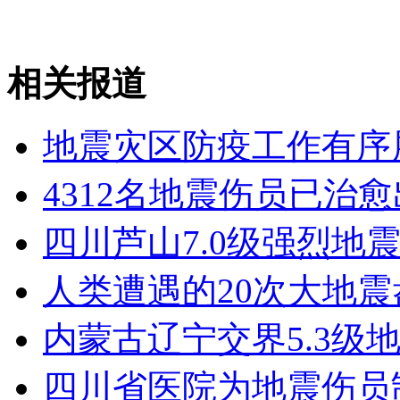
没能去灾区 我们在后方祈福
相关报道
山西运城恶犬咬伤多人 警民合力深夜将其击毙
地震灾区防疫工作有序
女孩北京地铁殴打老人 痛下狠手拳打脚踢
4312名地震伤员已治
无痛分娩是否安全 医生回应
四川芦山7.0级强烈地震
人类遭遇的20次大地震
外交部：反对强权政治霸凌主义
内蒙古辽宁交界5.3级
外交部：有关国家言论片面不公正
四川省医院为地震伤员