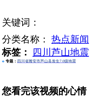
辽宁舰内部设施曝光 超市电视台样样齐全
关键词：
4312名地震伤员已治愈出院
分类名称：
热点新闻
标签：
四川芦山地震
日国会议员参拜靖国神社 中方已提出严正交涉
专题：
四川省雅安市芦山县发生7.0级地震
实录：公安部通报72小时黄金救援完成情况
您看完该视频的心情