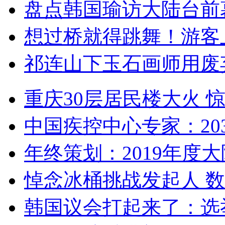
盘点韩国瑜访大陆台前
想过桥就得跳舞！游客
祁连山下玉石画师用废
重庆30层居民楼大火
中国疾控中心专家：203
年终策划：2019年度大陆
悼念冰桶挑战发起人 数百
韩国议会打起来了：选举