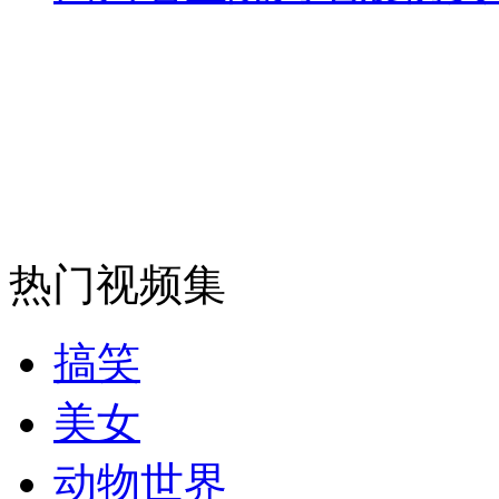
安徽一实载49人客车翻车
走！跟着总书记去植树
消防员救轻生者
花炮节热闹非凡
减压"枕头大战"
热门视频集
搞笑
纽约上演“枕头大战”
美女
司机酒驾遇交警 急速倒车逃窜
动物世界