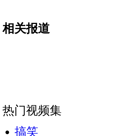
女孩北京地铁殴打老人 痛下狠手拳打脚踢
相关报道
无痛分娩是否安全 医生回应
外交部：反对强权政治霸凌主义
外交部：有关国家言论片面不公正
热门视频集
安徽一实载49人客车翻车
搞笑