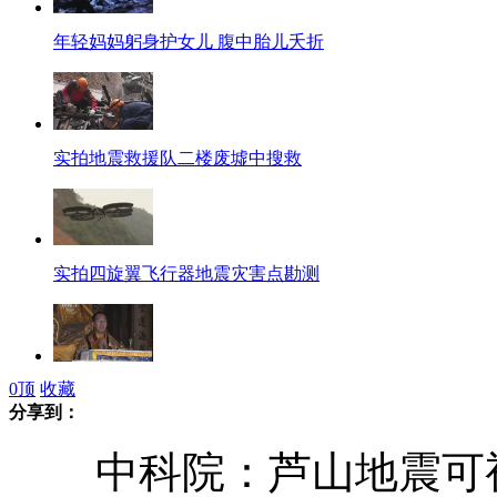
年轻妈妈躬身护女儿 腹中胎儿夭折
实拍地震救援队二楼废墟中搜救
实拍四旋翼飞行器地震灾害点勘测
0
顶
收藏
第十一世班禅为芦山地震受灾同胞举行祈愿法会
分享到：
中科院：芦山地震可视