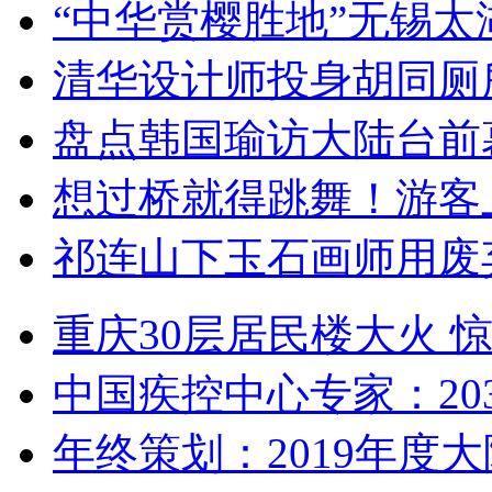
“中华赏樱胜地”无锡
清华设计师投身胡同厕
盘点韩国瑜访大陆台前
想过桥就得跳舞！游客
祁连山下玉石画师用废
重庆30层居民楼大火
中国疾控中心专家：203
年终策划：2019年度大陆