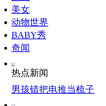
美女
走！跟着总书记去植树
动物世界
消防员救轻生者
花炮节热闹非凡
减压"枕头大战"
BABY秀
奇闻
纽约上演“枕头大战”
热点新闻
司机酒驾遇交警 急速倒车逃窜
男孩错把电推当梳子