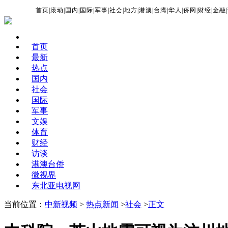
首页
|
滚动
|
国内
|
国际
|
军事
|
社会
|
地方
|
港澳
|
台湾
|
华人
|
侨网
|
财经
|
金融
|
首页
最新
热点
国内
社会
国际
军事
文娱
体育
财经
访谈
港澳台侨
微视界
东北亚电视网
当前位置：
中新视频
>
热点新闻
>
社会
>
正文