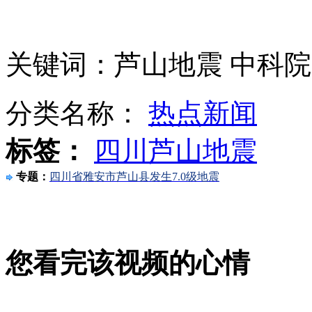
实拍地震救援官兵遭遇滚石 安全帽被砸烂
关键词：芦山地震 中科院
七常委为芦山地震遇难同胞和牺牲战士默哀
分类名称：
热点新闻
春秋航空空姐穿女仆装为乘客服务引争议
标签：
四川芦山地震
法国男子被鳄鱼咬住脑袋死里逃生
专题：
四川省雅安市芦山县发生7.0级地震
河南高速回应救援车收费：有赴灾区证明就退还
您看完该视频的心情
山西运城恶犬咬伤多人 警民合力深夜将其击毙