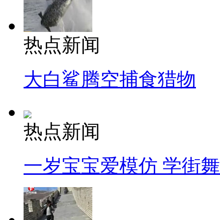
热点新闻
大白鲨腾空捕食猎物
热点新闻
一岁宝宝爱模仿 学街