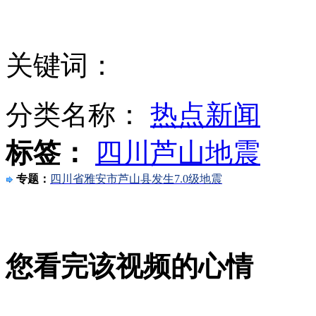
中国海监成功驱离日本侵权船只
关键词：
美联社账户被盗致股市剧烈波动
分类名称：
热点新闻
标签：
四川芦山地震
俄第五代战机明年开始国家测试 每架造价1亿美元
专题：
四川省雅安市芦山县发生7.0级地震
美联社网络账户“被黑” 发布白宫被炸假消息
您看完该视频的心情