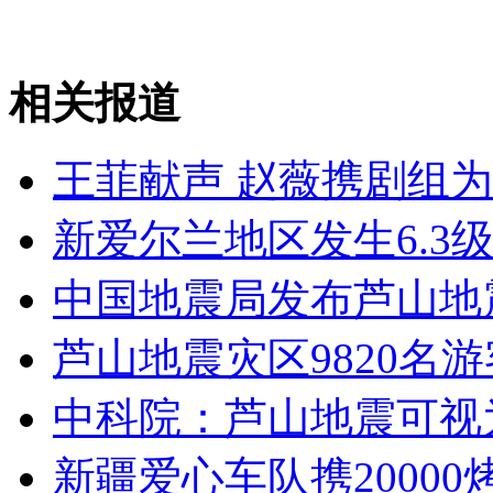
美航空局强制无薪休假致航班延迟
相关报道
山西运城恶犬咬伤多人 警民合力深夜将其击毙
王菲献声 赵薇携剧组
女孩北京地铁殴打老人 痛下狠手拳打脚踢
新爱尔兰地区发生6.3
无痛分娩是否安全 医生回应
中国地震局发布芦山地
芦山地震灾区9820名
外交部：反对强权政治霸凌主义
中科院：芦山地震可视
外交部：有关国家言论片面不公正
新疆爱心车队携2000