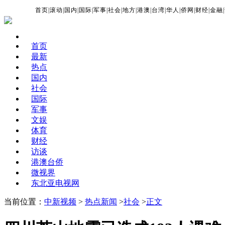
首页
|
滚动
|
国内
|
国际
|
军事
|
社会
|
地方
|
港澳
|
台湾
|
华人
|
侨网
|
财经
|
金融
|
首页
最新
热点
国内
社会
国际
军事
文娱
体育
财经
访谈
港澳台侨
微视界
东北亚电视网
当前位置：
中新视频
>
热点新闻
>
社会
>
正文