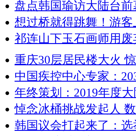
盘点韩国瑜访大陆台前
想过桥就得跳舞！游客
祁连山下玉石画师用废
重庆30层居民楼大火
中国疾控中心专家：203
年终策划：2019年度大陆
悼念冰桶挑战发起人 数百
韩国议会打起来了：选举