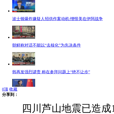
波士顿爆炸嫌疑人招供作案动机:憎恨美在伊阿战争
朝鲜称对话不能以“去核化”为先决条件
韩再发强烈谴责 称在参拜问题上“绝不让步”
0
顶
收藏
分享到：
日右翼分子非法进入钓岛海域 中方提出强烈抗议
四川芦山地震已造成19