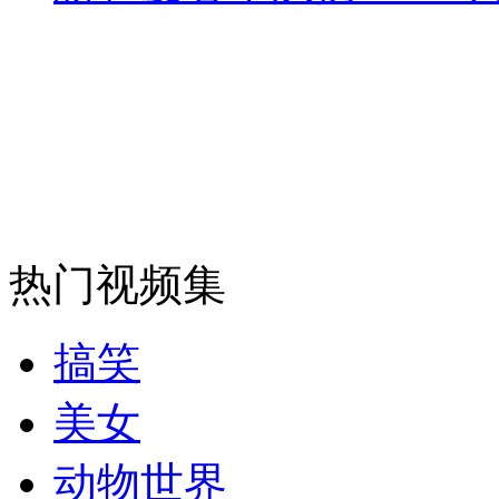
安徽一实载49人客车翻车
走！跟着总书记去植树
消防员救轻生者
花炮节热闹非凡
减压"枕头大战"
热门视频集
搞笑
纽约上演“枕头大战”
美女
司机酒驾遇交警 急速倒车逃窜
动物世界