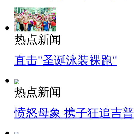
热点新闻
直击"圣诞泳装裸跑"
热点新闻
愤怒母象 携子狂追吉