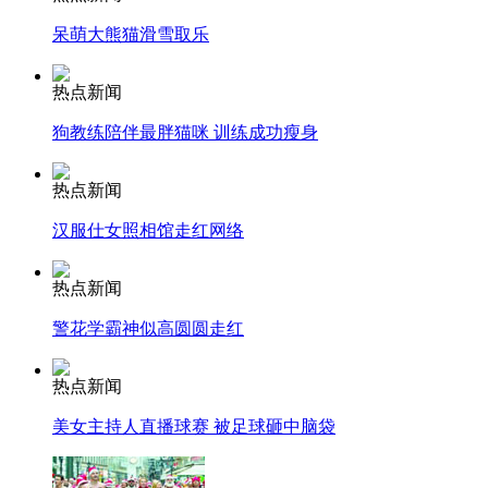
呆萌大熊猫滑雪取乐
安徽一实载49人客车翻车
热点新闻
狗教练陪伴最胖猫咪 训练成功瘦身
走！跟着总书记去植树
热点新闻
汉服仕女照相馆走红网络
消防员救轻生者
花炮节热闹非凡
减压"枕头大战"
热点新闻
警花学霸神似高圆圆走红
纽约上演“枕头大战”
热点新闻
美女主持人直播球赛 被足球砸中脑袋
司机酒驾遇交警 急速倒车逃窜