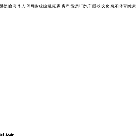
港澳
|
台湾
|
华人
|
侨网
|
财经
|
金融
|
证券
|
房产
|
能源
|
IT
|
汽车
|
游戏
|
文化
|
娱乐
|
体育
|
健康