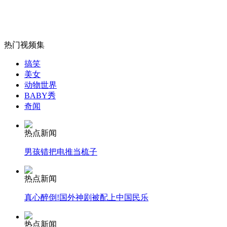
小贼中的“刘翔”:抢手机后12秒狂奔百米
山西运城恶犬咬伤多人 警民合力深夜将其击毙
热门视频集
搞笑
美女
动物世界
女孩北京地铁殴打老人 痛下狠手拳打脚踢
BABY秀
奇闻
无痛分娩是否安全 医生回应
热点新闻
男孩错把电推当梳子
外交部：反对强权政治霸凌主义
热点新闻
真心醉倒!国外神剧被配上中国民乐
外交部：有关国家言论片面不公正
热点新闻