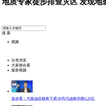
地质专家徒步排查灾区 发现地
搜 索
视频
分类浏览
大家都在看
最新视频
发改委：汽柴油价格将下调 90号汽油每升降0.29元