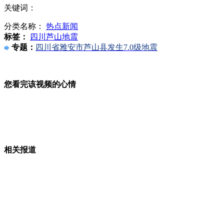
关键词：
“火星一号”发出“移民”火星单程票
分类名称：
热点新闻
标签：
四川芦山地震
专题：
四川省雅安市芦山县发生7.0级地震
实拍男女地铁上演“活春宫” 被批恶心
您看完该视频的心情
监拍：男子跳轨瞬间被机敏警察一把拽回
相关报道
国际足联账号被盗 发假消息称布拉特因腐败辞职