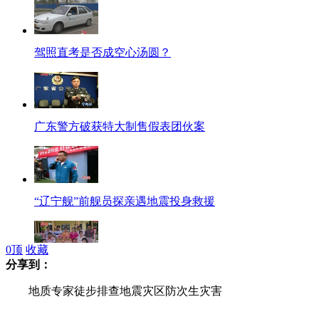
驾照直考是否成空心汤圆？
广东警方破获特大制售假表团伙案
“辽宁舰”前舰员探亲遇地震投身救援
0
顶
收藏
分享到：
中缅边境村寨男女比例失调 半数男子娶缅籍老婆
地质专家徒步排查地震灾区防次生灾害