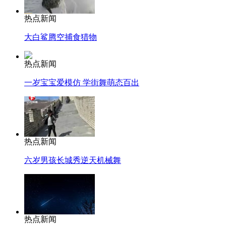
热点新闻
大白鲨腾空捕食猎物
热点新闻
一岁宝宝爱模仿 学街舞萌态百出
热点新闻
六岁男孩长城秀逆天机械舞
热点新闻