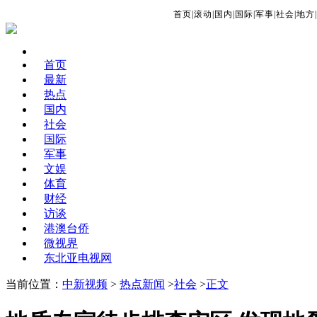
首页
|
滚动
|
国内
|
国际
|
军事
|
社会
|
地方
|
首页
最新
热点
国内
社会
国际
军事
文娱
体育
财经
访谈
港澳台侨
微视界
东北亚电视网
当前位置：
中新视频
>
热点新闻
>
社会
>
正文