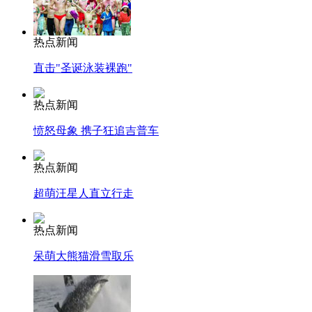
热点新闻
直击"圣诞泳装裸跑"
热点新闻
愤怒母象 携子狂追吉普车
热点新闻
超萌汪星人直立行走
热点新闻
呆萌大熊猫滑雪取乐