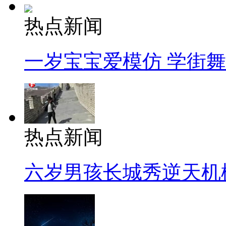
热点新闻
一岁宝宝爱模仿 学街
热点新闻
六岁男孩长城秀逆天机