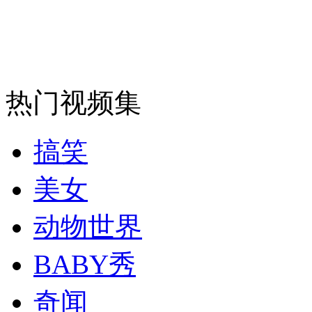
消防员救轻生者
花炮节热闹非凡
减压"枕头大战"
热门视频集
纽约上演“枕头大战”
搞笑
司机酒驾遇交警 急速倒车逃窜
美女
动物世界
BABY秀
奇闻