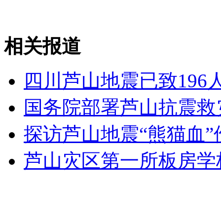
女孩北京地铁殴打老人 痛下狠手拳打脚踢
无痛分娩是否安全 医生回应
相关报道
外交部：反对强权政治霸凌主义
四川芦山地震已致196人
国务院部署芦山抗震救
外交部：有关国家言论片面不公正
探访芦山地震“熊猫血”
芦山灾区第一所板房学
安徽一实载49人客车翻车
走！跟着总书记去植树