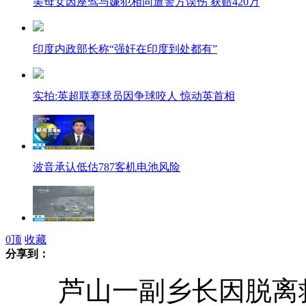
美母女因座驾与嫌犯相同遭警方误伤 获赔420万
印度内政部长称“强奸在印度到处都有”
实拍:英超联赛球员因争球咬人 惊动英首相
波音承认低估787客机电池风险
汽柴油调价 90号汽油每升降价0.29元
0
顶
收藏
分享到：
芦山一副乡长因脱离救