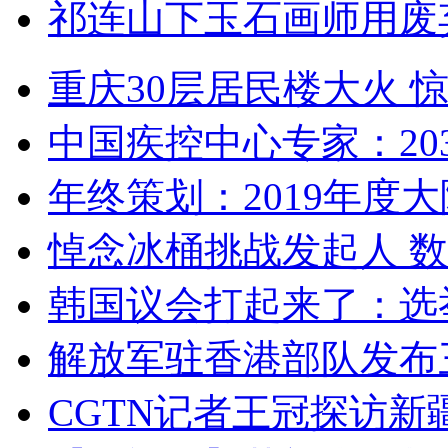
祁连山下玉石画师用废
重庆30层居民楼大火
中国疾控中心专家：203
年终策划：2019年度大陆
悼念冰桶挑战发起人 数百
韩国议会打起来了：选举
解放军驻香港部队发布三
CGTN记者王冠探访新疆