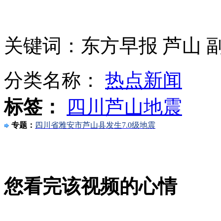
央视采访"叙电子军" 称"美联社被黑"无政治势力左右
网购有望七日内无条件退货 消费者有“后悔权”
关键词：东方早报 芦山 
分类名称：
热点新闻
四川芦山地震已致196人死亡 救出475人
标签：
四川芦山地震
专题：
四川省雅安市芦山县发生7.0级地震
网传成都一居民楼因地震倾斜 记者实地探访
山西运城恶犬咬伤多人 警民合力深夜将其击毙
您看完该视频的心情