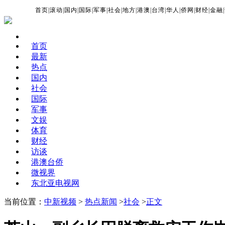
首页
|
滚动
|
国内
|
国际
|
军事
|
社会
|
地方
|
港澳
|
台湾
|
华人
|
侨网
|
财经
|
金融
|
首页
最新
热点
国内
社会
国际
军事
文娱
体育
财经
访谈
港澳台侨
微视界
东北亚电视网
当前位置：
中新视频
>
热点新闻
>
社会
>
正文