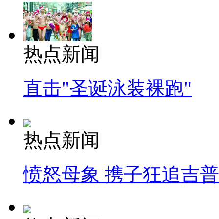
热点新闻
直击"圣诞泳装裸跑"
热点新闻
愤怒母象 携子狂追吉