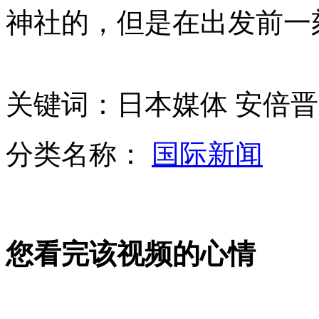
神社的，但是在出发前
盗贼之手伸向抗震救灾义卖品
关键词：日本媒体 安倍晋
陈德铭被推举为海峡两岸关系协会会长
分类名称：
国际新闻
女子照顾植物人丈夫14年 医生曾称活不过半年
准新娘发病变植物人 男友不离不弃独领结婚证
您看完该视频的心情
韩国小姐遭网友调侃“整容军团”
山西运城恶犬咬伤多人 警民合力深夜将其击毙