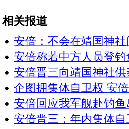
相关报道
女孩北京地铁殴打老人 痛下狠手拳打脚踢
安倍：不会在靖国神社
无痛分娩是否安全 医生回应
安倍称若中方人员登钓
外交部：反对强权政治霸凌主义
安倍晋三向靖国神社供
外交部：有关国家言论片面不公正
企图拥集体自卫权
安倍
安倍回应我军舰赴钓鱼
安徽一实载49人客车翻车
安倍晋三：年内集体自