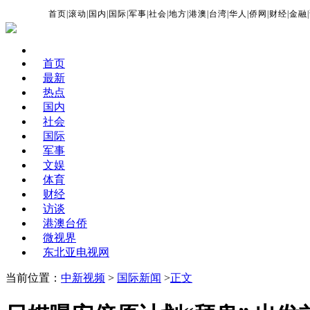
首页
|
滚动
|
国内
|
国际
|
军事
|
社会
|
地方
|
港澳
|
台湾
|
华人
|
侨网
|
财经
|
金融
|
首页
最新
热点
国内
社会
国际
军事
文娱
体育
财经
访谈
港澳台侨
微视界
东北亚电视网
当前位置：
中新视频
>
国际新闻
>
正文