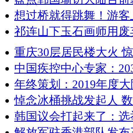
想过桥就得跳舞！游客
祁连山下玉石画师用废
重庆30层居民楼大火
中国疾控中心专家：203
年终策划：2019年度大陆
悼念冰桶挑战发起人 数百
韩国议会打起来了：选举
解放军驻香港部队发布三