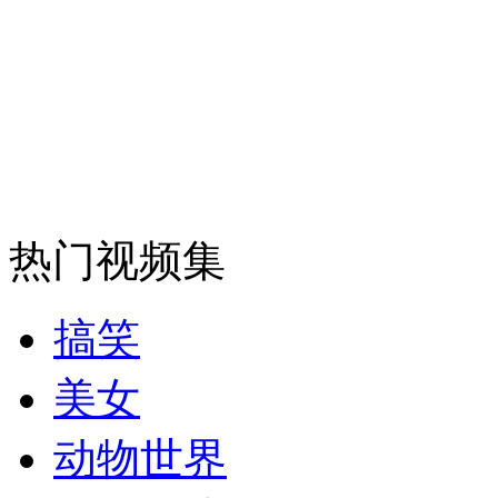
走！跟着总书记去植树
消防员救轻生者
花炮节热闹非凡
减压"枕头大战"
热门视频集
纽约上演“枕头大战”
搞笑
司机酒驾遇交警 急速倒车逃窜
美女
动物世界