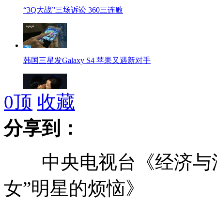
“3Q大战”三场诉讼 360三连败
韩国三星发Galaxy S4 苹果又遇新对手
0
顶
收藏
实拍刘晓庆嘴对嘴激吻女导演
分享到：
中央电视台《经济与法》栏
盗贼之手伸向抗震救灾义卖品
女”明星的烦恼》
陈德铭被推举为海峡两岸关系协会会长