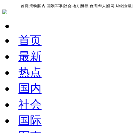
首页
|
滚动
|
国内
|
国际
|
军事
|
社会
|
地方
|
港澳
|
台湾
|
华人
|
侨网
|
财经
|
金融
|
首页
最新
热点
国内
社会
国际