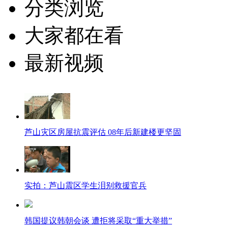
分类浏览
大家都在看
最新视频
芦山灾区房屋抗震评估 08年后新建楼更坚固
实拍：芦山震区学生泪别救援官兵
韩国提议韩朝会谈 遭拒将采取“重大举措”