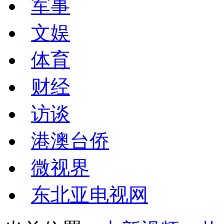
军事
文娱
体育
财经
访谈
港澳台侨
微视界
东北亚电视网