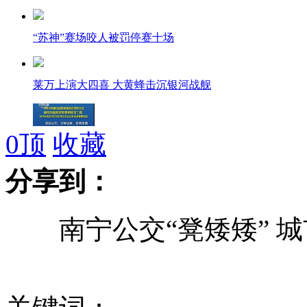
“苏神”赛场咬人被罚停赛十场
莱万上演大四喜 大黄蜂击沉银河战舰
0
顶
收藏
政治局常委会召开会议 研究部署经济工作
分享到：
南宁公交“凳矮矮” 城
习近平主持仪式欢迎法国总统奥朗德访华
上海复旦大学投毒案嫌犯林某被批捕