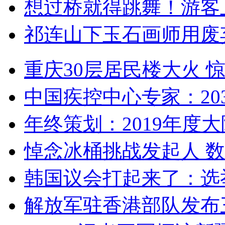
想过桥就得跳舞！游客
祁连山下玉石画师用废
重庆30层居民楼大火
中国疾控中心专家：203
年终策划：2019年度大陆
悼念冰桶挑战发起人 数百
韩国议会打起来了：选举
解放军驻香港部队发布三