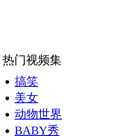
外交部：有关国家言论片面不公正
安徽一实载49人客车翻车
热门视频集
走！跟着总书记去植树
搞笑
消防员救轻生者
花炮节热闹非凡
减压"枕头大战"
美女
动物世界
BABY秀
纽约上演“枕头大战”