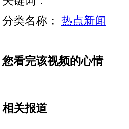
关键词：
洛阳现大背头弥勒佛像 园方称是企业创始人
分类名称：
热点新闻
老板生意亏本怕丢脸 应聘洗车工偷宝马
山西运城恶犬咬伤多人 警民合力深夜将其击毙
您看完该视频的心情
女孩北京地铁殴打老人 痛下狠手拳打脚踢
无痛分娩是否安全 医生回应
相关报道
外交部：反对强权政治霸凌主义