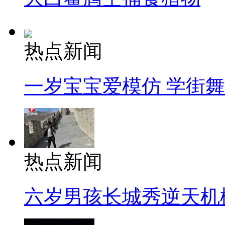
热点新闻
一岁宝宝爱模仿 学街
热点新闻
六岁男孩长城秀逆天机