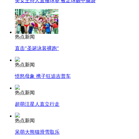
美女主持人直播球赛 被足球砸中脑袋
热点新闻
直击"圣诞泳装裸跑"
热点新闻
愤怒母象 携子狂追吉普车
热点新闻
超萌汪星人直立行走
热点新闻
呆萌大熊猫滑雪取乐