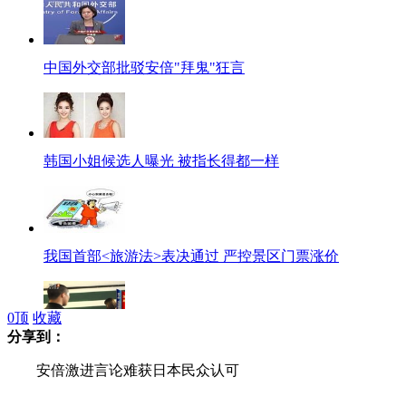
中国外交部批驳安倍"拜鬼"狂言
韩国小姐候选人曝光 被指长得都一样
我国首部<旅游法>表决通过 严控景区门票涨价
0
顶
收藏
分享到：
男子盯美女胸部称“用眼睛强奸你” 女子获赔500元
安倍激进言论难获日本民众认可