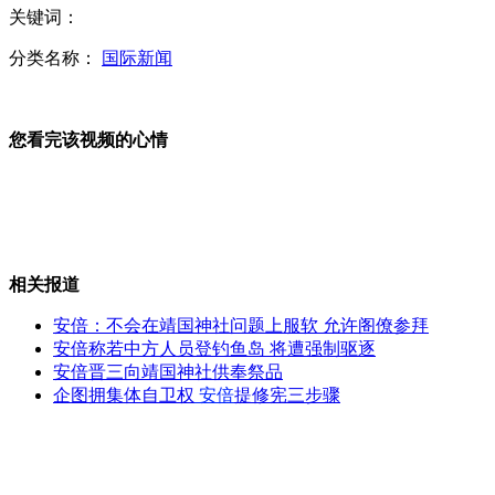
关键词：
男子上山捕鸟用录音机放鸟叫声 被当成鸟挨枪
分类名称：
国际新闻
您看完该视频的心情
男子因“长得像通缉犯” 办通行证迟迟未批
国新办:芦山地震和汶川地震是孤立事件
相关报道
安倍：不会在靖国神社问题上服软 允许阁僚参拜
安倍称若中方人员登钓鱼岛 将遭强制驱逐
安倍晋三向靖国神社供奉祭品
中国地震局发布地震烈度图:烈度9度 属强烈地震
企图拥集体自卫权
安倍
提修宪三步骤
监拍男子抢金店 顾客飞身扑倒劫犯