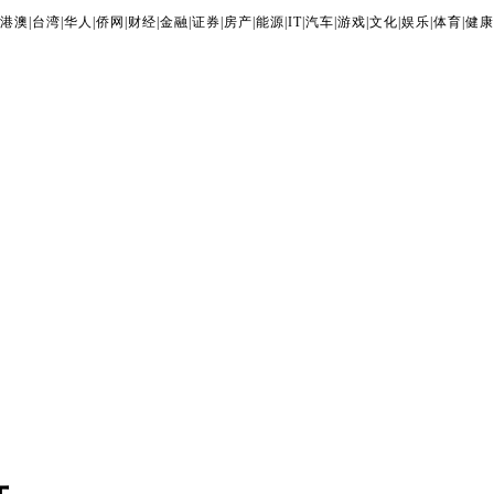
港澳
|
台湾
|
华人
|
侨网
|
财经
|
金融
|
证券
|
房产
|
能源
|
IT
|
汽车
|
游戏
|
文化
|
娱乐
|
体育
|
健康