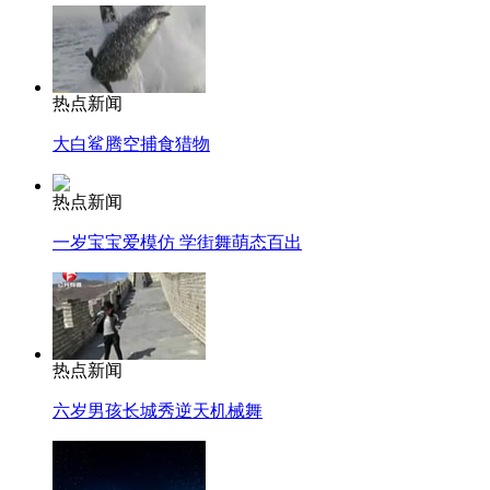
热点新闻
大白鲨腾空捕食猎物
热点新闻
一岁宝宝爱模仿 学街舞萌态百出
热点新闻
六岁男孩长城秀逆天机械舞