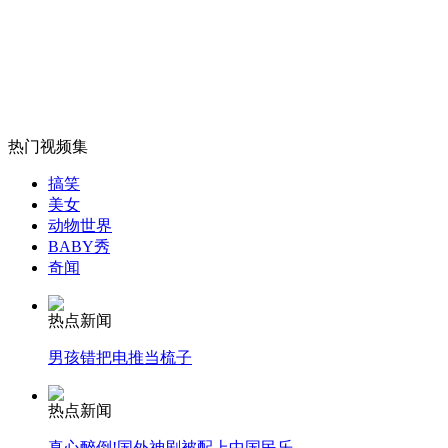
山西运城恶犬咬伤多人 警民合力深夜将其击毙
热门视频集
女孩北京地铁殴打老人 痛下狠手拳打脚踢
搞笑
美女
无痛分娩是否安全 医生回应
动物世界
BABY秀
奇闻
外交部：反对强权政治霸凌主义
热点新闻
外交部：有关国家言论片面不公正
男孩错把电推当梳子
热点新闻
真心醉倒!国外神剧被配上中国民乐