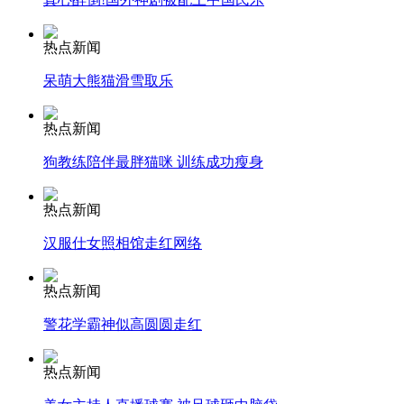
安徽一实载49人客车翻车
热点新闻
呆萌大熊猫滑雪取乐
走！跟着总书记去植树
热点新闻
狗教练陪伴最胖猫咪 训练成功瘦身
消防员救轻生者
花炮节热闹非凡
减压"枕头大战"
热点新闻
汉服仕女照相馆走红网络
纽约上演“枕头大战”
热点新闻
警花学霸神似高圆圆走红
司机酒驾遇交警 急速倒车逃窜
热点新闻