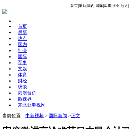
首页
|
滚动
|
国内
|
国际
|
军事
|
社会
|
地方
|
首页
最新
热点
国内
社会
国际
军事
文娱
体育
财经
访谈
港澳台侨
微视界
东北亚电视网
当前位置：
中新视频
>
国际新闻
>
正文