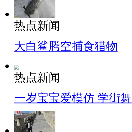
热点新闻
大白鲨腾空捕食猎物
热点新闻
一岁宝宝爱模仿 学街