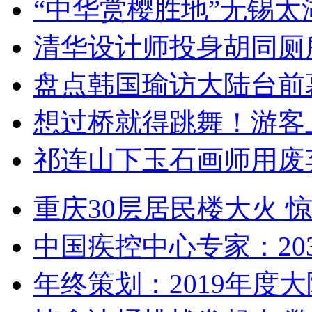
“中华赏樱胜地”无锡
清华设计师投身胡同厕
盘点韩国瑜访大陆台前
想过桥就得跳舞！游客
祁连山下玉石画师用废
重庆30层居民楼大火
中国疾控中心专家：203
年终策划：2019年度大陆