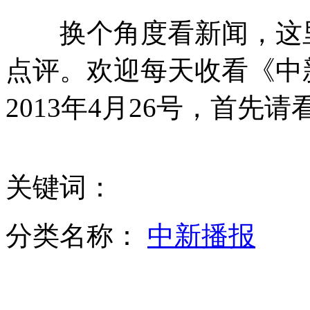
换个角度看新闻，这里
我国首部<旅游法>表决通过 严控景区门票涨价
点评。欢迎每天收看《中
2013年4月26号，首先请
男子盯美女胸部称“用眼睛强奸你” 女子获赔500元
男子上山捕鸟用录音机放鸟叫声 被当成鸟挨枪
关键词：
分类名称：
中新播报
男子因“长得像通缉犯” 办通行证迟迟未批