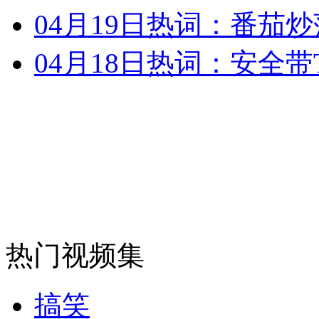
04月19日热词：番茄
安徽一实载49人客车翻车
04月18日热词：安全带
走！跟着总书记去植树
消防员救轻生者
花炮节热闹非凡
减压"枕头大战"
纽约上演“枕头大战”
热门视频集
司机酒驾遇交警 急速倒车逃窜
搞笑