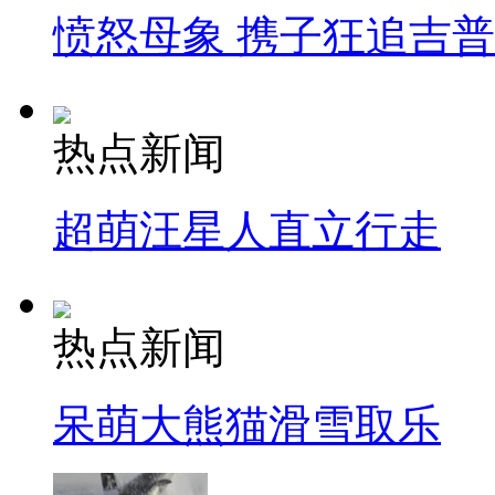
愤怒母象 携子狂追吉
热点新闻
超萌汪星人直立行走
热点新闻
呆萌大熊猫滑雪取乐