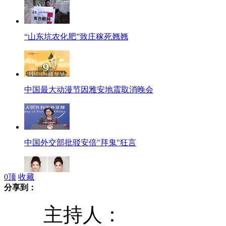
“山东坑农化肥”致庄稼死翘翘
中国最大动漫节因雅安地震取消晚会
中国外交部批驳安倍"拜鬼"狂言
0
顶
收藏
分享到：
韩国小姐候选人曝光 被指长得都一样
主持人：