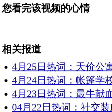
国新办:芦山地震和汶川地震是孤立事件
您看完该视频的心情
山西运城恶犬咬伤多人 警民合力深夜将其击毙
相关报道
女孩北京地铁殴打老人 痛下狠手拳打脚踢
4月25日热词：天价公
无痛分娩是否安全 医生回应
4月24日热词：帐篷学
外交部：反对强权政治霸凌主义
4月23日热词：最牛献
外交部：有关国家言论片面不公正
04月22日热词：社交装