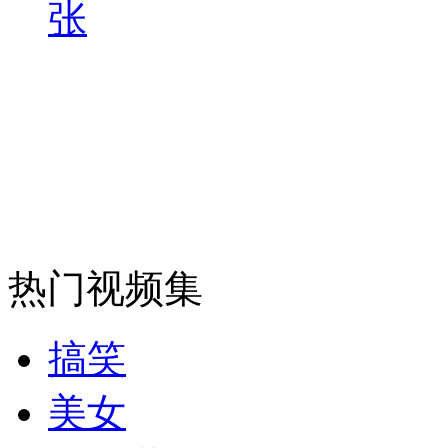
张
安徽一实载49人客车翻车
走！跟着总书记去植树
消防员救轻生者
花炮节热闹非凡
减压"枕头大战"
热门视频集
纽约上演“枕头大战”
搞笑
美女
司机酒驾遇交警 急速倒车逃窜