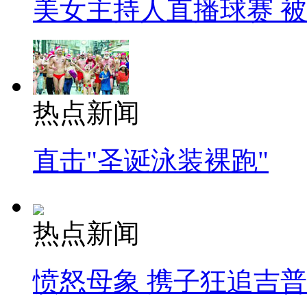
美女主持人直播球赛 
热点新闻
直击"圣诞泳装裸跑"
热点新闻
愤怒母象 携子狂追吉