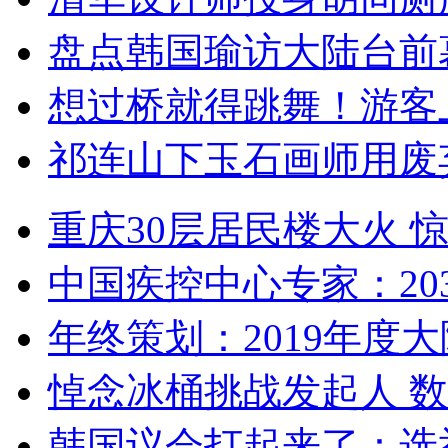
盘点韩国瑜访大陆台前
想过桥就得跳舞！游客
祁连山下玉石画师用废
重庆30层居民楼大火
中国疾控中心专家：203
年终策划：2019年度大陆
悼念冰桶挑战发起人 数百
韩国议会打起来了：选举