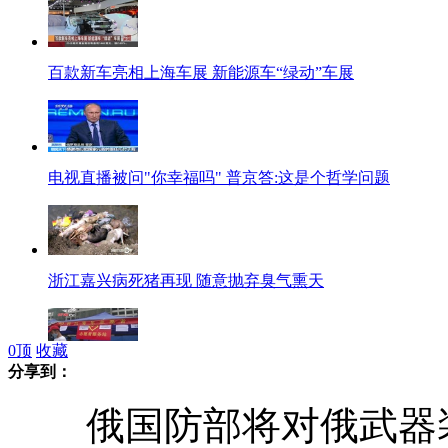
百款新车亮相上海车展 新能源车“绿动”车展
电视直播被问"你幸福吗" 普京答:这是个哲学问题
浙江嘉兴病死猪再现 随意抛弃臭气熏天
0
顶
收藏
分享到：
志愿者救灾要热忱更要理性
俄国防部将对俄武器