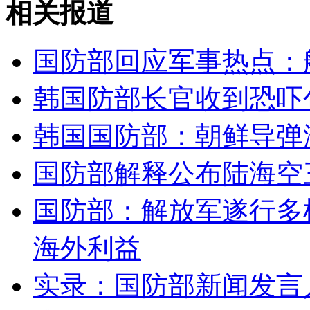
相关报道
我国首部<旅游法>表决通过 严控景区门票涨价
国防部回应军事热点：
山西运城恶犬咬伤多人 警民合力深夜将其击毙
韩国防部长官收到恐吓
韩国国防部：朝鲜导弹
女孩北京地铁殴打老人 痛下狠手拳打脚踢
国防部解释公布陆海空
无痛分娩是否安全 医生回应
国防部：解放军遂行多
外交部：反对强权政治霸凌主义
海外利益
外交部：有关国家言论片面不公正
实录：国防部新闻发言