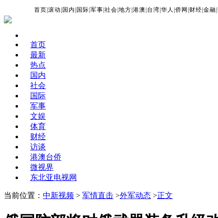
首页
|
滚动
|
国内
|
国际
|
军事
|
社会
|
地方
|
港澳
|
台湾
|
华人
|
侨网
|
财经
|
金融
|
首页
最新
热点
国内
社会
国际
军事
文娱
体育
财经
访谈
港澳台侨
微视界
东北亚电视网
当前位置：
中新视频
>
军情直击
>
外军动态
>
正文