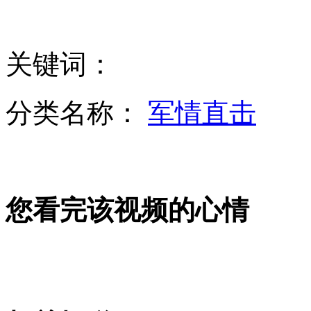
“山东坑农化肥”致庄稼死翘翘
关键词：
中国最大动漫节因雅安地震取消晚会
分类名称：
军情直击
中国外交部批驳安倍"拜鬼"狂言
您看完该视频的心情
韩国小姐候选人曝光 被指长得都一样