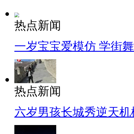
热点新闻
一岁宝宝爱模仿 学街
热点新闻
六岁男孩长城秀逆天机