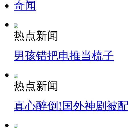
奇闻
热点新闻
男孩错把电推当梳子
热点新闻
真心醉倒!国外神剧被