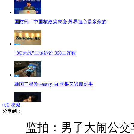
国防部：中国核政策未变 外界担心是多余的
“3Q大战”三场诉讼 360三连败
韩国三星发Galaxy S4 苹果又遇新对手
0
顶
收藏
分享到：
实拍刘晓庆嘴对嘴激吻女导演
监拍：男子大闹公交车