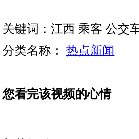
盗贼之手伸向抗震救灾义卖品
关键词：江西 乘客 公交车
陈德铭被推举为海峡两岸关系协会会长
分类名称：
热点新闻
女子照顾植物人丈夫14年 医生曾称活不过半年
准新娘发病变植物人 男友不离不弃独领结婚证
您看完该视频的心情
韩国小姐遭网友调侃“整容军团”
山西运城恶犬咬伤多人 警民合力深夜将其击毙