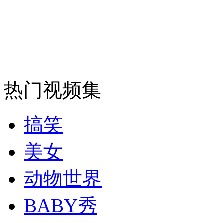
走！跟着总书记去植树
消防员救轻生者
花炮节热闹非凡
减压"枕头大战"
热门视频集
纽约上演“枕头大战”
搞笑
美女
司机酒驾遇交警 急速倒车逃窜
动物世界
BABY秀