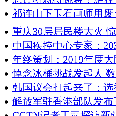
祁连山下玉石画师用废
重庆30层居民楼大火
中国疾控中心专家：203
年终策划：2019年度大陆
悼念冰桶挑战发起人 数百
韩国议会打起来了：选举
解放军驻香港部队发布三
CGTN记者王冠探访新疆