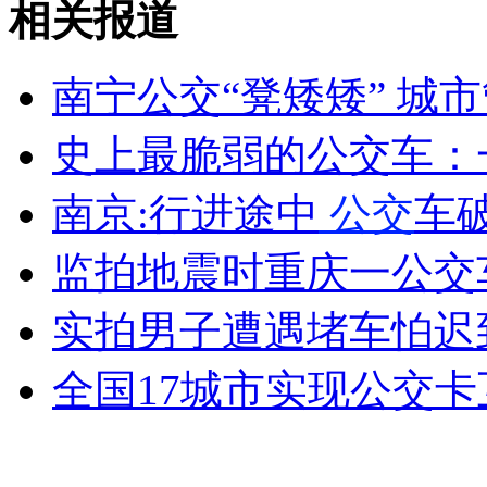
相关报道
南宁公交“凳矮矮” 城
女孩北京地铁殴打老人 痛下狠手拳打脚踢
史上最脆弱的公交车：
无痛分娩是否安全 医生回应
南京:行进途中
公交
车
外交部：反对强权政治霸凌主义
监拍地震时重庆一公交
外交部：有关国家言论片面不公正
实拍男子遭遇堵车怕迟
全国17城市实现公交
安徽一实载49人客车翻车