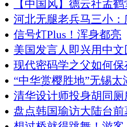
【中国风】德云社孟鹤
河北无腿老兵马三小：爬
信号灯Plus！浑身都亮
美国发言人即兴用中文
现代密码学之父如何保
“中华赏樱胜地”无锡
清华设计师投身胡同厕
盘点韩国瑜访大陆台前
想过桥就得跳舞！游客