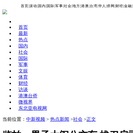
首页
|
滚动
|
国内
|
国际
|
军事
|
社会
|
地方
|
港澳
|
台湾
|
华人
|
侨网
|
财经
|
金融
|
首页
最新
热点
国内
社会
国际
军事
文娱
体育
财经
访谈
港澳台侨
微视界
东北亚电视网
当前位置：
中新视频
>
热点新闻
>
社会
>
正文