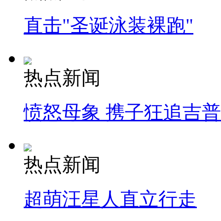
直击"圣诞泳装裸跑"
热点新闻
愤怒母象 携子狂追吉
热点新闻
超萌汪星人直立行走