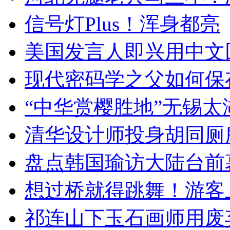
信号灯Plus！浑身都亮
美国发言人即兴用中文
现代密码学之父如何保
“中华赏樱胜地”无锡
清华设计师投身胡同厕
盘点韩国瑜访大陆台前
想过桥就得跳舞！游客
祁连山下玉石画师用废