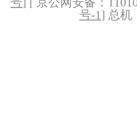
号
] [ 京公网安备：1101020
号-1
] 总机：