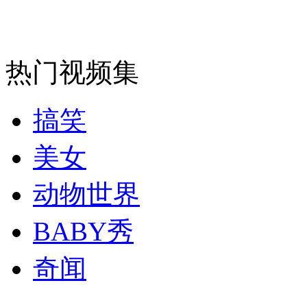
陈德铭被推举为海峡两岸关系协会会长
山西运城恶犬咬伤多人 警民合力深夜将其击毙
热门视频集
搞笑
女孩北京地铁殴打老人 痛下狠手拳打脚踢
美女
无痛分娩是否安全 医生回应
动物世界
外交部：反对强权政治霸凌主义
BABY秀
奇闻
外交部：有关国家言论片面不公正