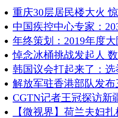
重庆30层居民楼大火
中国疾控中心专家：203
年终策划：2019年度大陆
悼念冰桶挑战发起人 数百
韩国议会打起来了：选举
解放军驻香港部队发布三
CGTN记者王冠探访新疆
【微视界】荷兰夫妇扎根青