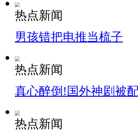
热点新闻
安徽一实载49人客车翻车
男孩错把电推当梳子
走！跟着总书记去植树
热点新闻
消防员救轻生者
花炮节热闹非凡
减压"枕头大战"
真心醉倒!国外神剧被
纽约上演“枕头大战”
热点新闻
司机酒驾遇交警 急速倒车逃窜