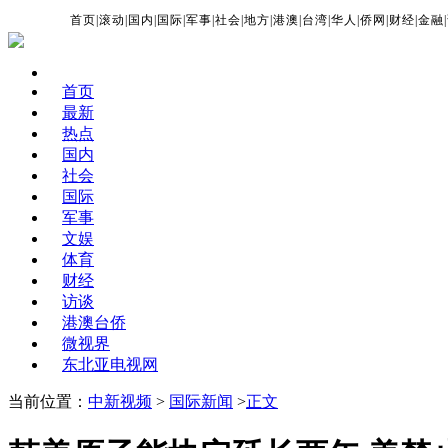
首页
|
滚动
|
国内
|
国际
|
军事
|
社会
|
地方
|
港澳
|
台湾
|
华人
|
侨网
|
财经
|
金融
|
首页
最新
热点
国内
社会
国际
军事
文娱
体育
财经
访谈
港澳台侨
微视界
东北亚电视网
当前位置：
中新视频
>
国际新闻
>
正文