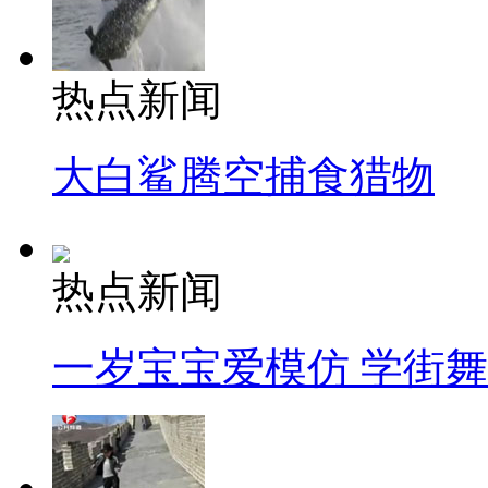
热点新闻
大白鲨腾空捕食猎物
热点新闻
一岁宝宝爱模仿 学街