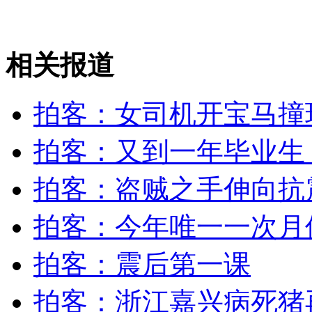
约3500名韩美士兵参加联合演习
相关报道
山西运城恶犬咬伤多人 警民合力深夜将其击毙
拍客：女司机开宝马撞
女孩北京地铁殴打老人 痛下狠手拳打脚踢
拍客：又到一年毕业生
无痛分娩是否安全 医生回应
拍客：盗贼之手伸向抗
拍客：今年唯一一次月
外交部：反对强权政治霸凌主义
拍客：震后第一课
外交部：有关国家言论片面不公正
拍客：浙江嘉兴病死猪