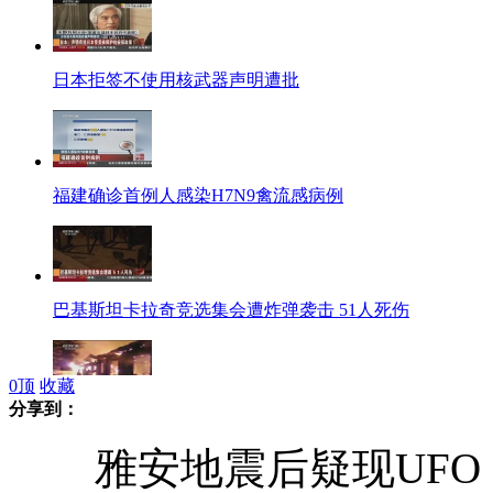
日本拒签不使用核武器声明遭批
福建确诊首例人感染H7N9禽流感病例
巴基斯坦卡拉奇竞选集会遭炸弹袭击 51人死伤
0
顶
收藏
分享到：
俄一精神病院深夜起火 38人遇难
雅安地震后疑现UFO 