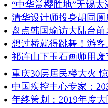
“中华赏樱胜地”无锡
清华设计师投身胡同厕
盘点韩国瑜访大陆台前
想过桥就得跳舞！游客
祁连山下玉石画师用废
重庆30层居民楼大火
中国疾控中心专家：203
年终策划：2019年度大陆