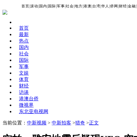
首页
|
滚动
|
国内
|
国际
|
军事
|
社会
|
地方
|
港澳
|
台湾
|
华人
|
侨网
|
财经
|
金融
|
首页
最新
热点
国内
社会
国际
军事
文娱
体育
财经
访谈
港澳台侨
微视界
东北亚电视网
当前位置：
中新视频
>
中新拍客
>
猎奇
>
正文