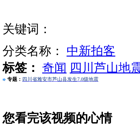
新版100美元大钞将启用 增加高科技防伪措施
关键词：
无人机航拍为灾区定损 为损失核定提供技术支持
分类名称：
中新拍客
标签：
奇闻
四川芦山地
北京男子将乘客推下地铁站台 作案时怪笑
专题：
四川省雅安市芦山县发生7.0级地震
波士顿马拉松爆炸案嫌疑人已从医院被转移至狱中
您看完该视频的心情