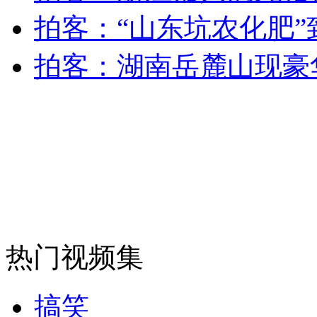
拍客：“山东坑农化肥
安徽一实载49人客车翻车
拍客：湖南岳麓山现豪
走！跟着总书记去植树
消防员救轻生者
花炮节热闹非凡
减压"枕头大战"
纽约上演“枕头大战”
热门视频集
司机酒驾遇交警 急速倒车逃窜
搞笑