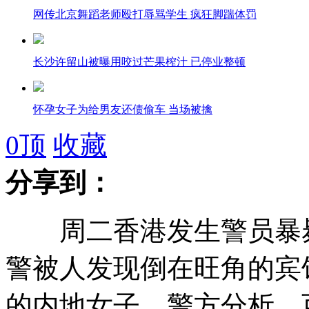
网传北京舞蹈老师殴打辱骂学生 疯狂脚踹体罚
长沙许留山被曝用咬过芒果榨汁 已停业整顿
怀孕女子为给男友还债偷车 当场被擒
0
顶
收藏
中学生因“走路样子太牛” 被仨同学连捅7刀
分享到：
男子痴迷超人花光收入 妻子无法忍受离婚
周二香港发生警员暴毙
六旬老父不堪精神病儿家暴 棍棒打死儿子
警被人发现倒在旺角的宾
的内地女子。警方分析，