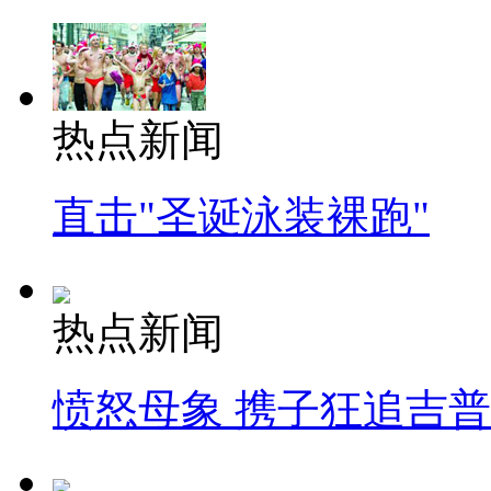
热点新闻
直击"圣诞泳装裸跑"
热点新闻
愤怒母象 携子狂追吉