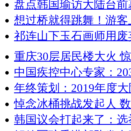
盘点韩国瑜访大陆台前
想过桥就得跳舞！游客
祁连山下玉石画师用废
重庆30层居民楼大火
中国疾控中心专家：203
年终策划：2019年度大陆
悼念冰桶挑战发起人 数百
韩国议会打起来了：选举