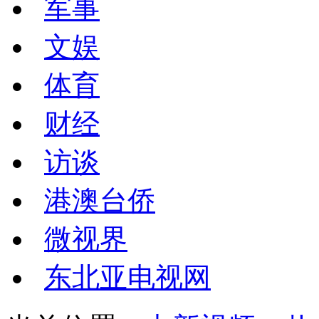
军事
文娱
体育
财经
访谈
港澳台侨
微视界
东北亚电视网