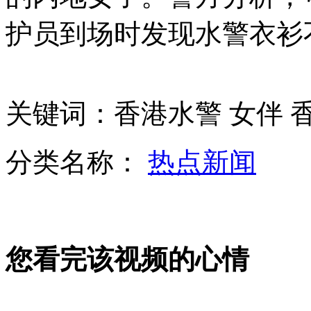
西安女童遭碾压致死 母亲抱遗体哭
护员到场时发现水警衣衫
江苏轿车闯红灯撞碎货车
关键词：香港水警 女伴 
山西运城恶犬咬伤多人 警民合力深夜将其击毙
分类名称：
热点新闻
女孩北京地铁殴打老人 痛下狠手拳打脚踢
您看完该视频的心情
无痛分娩是否安全 医生回应
外交部：反对强权政治霸凌主义