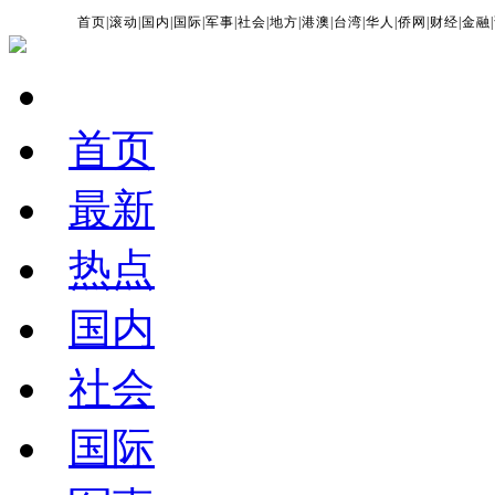
首页
|
滚动
|
国内
|
国际
|
军事
|
社会
|
地方
|
港澳
|
台湾
|
华人
|
侨网
|
财经
|
金融
|
首页
最新
热点
国内
社会
国际