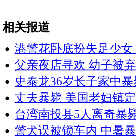
外交部：有关国家言论片面不公正
相关报道
港警花卧底扮失足少女
安徽一实载49人客车翻车
父亲夜店寻欢 幼子被
史泰龙36岁长子家中暴
走！跟着总书记去植树
丈夫暴毙 美国老妇镇
消防员救轻生者
花炮节热闹非凡
减压"枕头大战"
台湾南投县5人离奇暴
警犬误被锁车内 中暑