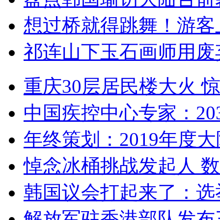
想过桥就得跳舞！游客
祁连山下玉石画师用废
重庆30层居民楼大火
中国疾控中心专家：203
年终策划：2019年度大陆
悼念冰桶挑战发起人 数百
韩国议会打起来了：选举
解放军驻香港部队发布三