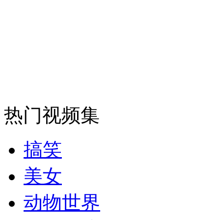
安徽一实载49人客车翻车
走！跟着总书记去植树
热门视频集
消防员救轻生者
花炮节热闹非凡
减压"枕头大战"
搞笑
纽约上演“枕头大战”
美女
动物世界
司机酒驾遇交警 急速倒车逃窜