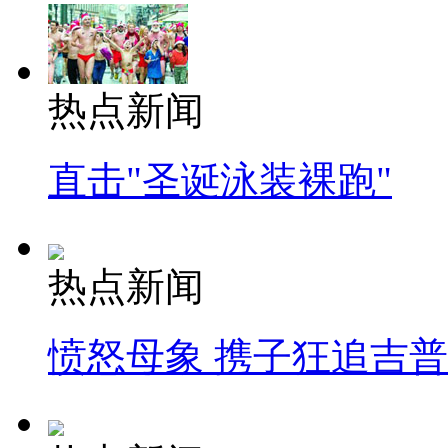
热点新闻
直击"圣诞泳装裸跑"
热点新闻
愤怒母象 携子狂追吉