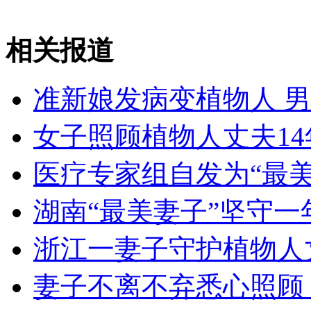
韩国将撤出开城园区全部韩方人员
相关报道
山西运城恶犬咬伤多人 警民合力深夜将其击毙
准新娘发病变植物人 
女子照顾植物人丈夫14
女孩北京地铁殴打老人 痛下狠手拳打脚踢
医疗专家组自发为“最
无痛分娩是否安全 医生回应
湖南“最美妻子”坚守
外交部：反对强权政治霸凌主义
浙江一妻子守护植物人
外交部：有关国家言论片面不公正
妻子不离不弃悉心照顾 