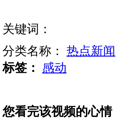
圆明园7尊兽首回国 5尊仍下落不明
关键词：
监控实拍消防车为避让电瓶车冲入河中
分类名称：
热点新闻
标签：
感动
韩国问题泰诺未进入中国市场 或造成肝损伤
您看完该视频的心情
台湾把H7N9潜伏期修改为10天