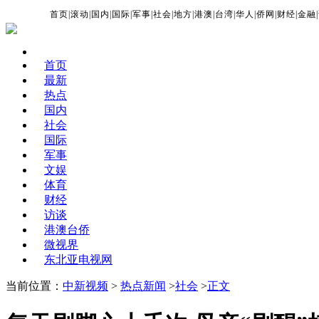
首页
|
滚动
|
国内
|
国际
|
军事
|
社会
|
地方
|
港澳
|
台湾
|
华人
|
侨网
|
财经
|
金融
|
首页
最新
热点
国内
社会
国际
军事
文娱
体育
财经
访谈
港澳台侨
微视界
东北亚电视网
当前位置：
中新视频
>
热点新闻
>
社会
>
正文