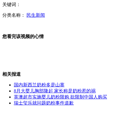
关键词：
禄丰森林火灾过火面积超2000亩 为村民烧草所致
分类名称：
民生新闻
您看完该视频的心情
一美国人在朝被起诉 对阴谋颠覆朝鲜供认不讳
90后网传"成都9.2级地震"谣言 为提高点击率
相关报道
国内新西兰奶粉多是山寨
8月大婴儿胸部隆起 家长称是奶粉惹的祸
西沙游轮首航100个名额爆满 对肥胖者有限制
英澳超市实施婴儿奶粉限购 欲限制中国人购买
瑞士玺乐就问题奶粉事件道歉
反对儿子辞职 父母将其送医鉴定精神病