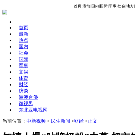
首页
|
滚动
|
国内
|
国际
|
军事
|
社会
|
地方
|
首页
最新
热点
国内
社会
国际
军事
文娱
体育
财经
访谈
港澳台侨
微视界
东北亚电视网
当前位置：
中新视频
>
民生新闻
>
财经
>
正文