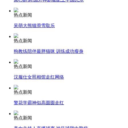
热点新闻
呆萌大熊猫滑雪取乐
走！跟着总书记去植树
热点新闻
消防员救轻生者
花炮节热闹非凡
减压"枕头大战"
狗教练陪伴最胖猫咪 训练成功瘦身
热点新闻
汉服仕女照相馆走红网络
纽约上演“枕头大战”
热点新闻
司机酒驾遇交警 急速倒车逃窜
警花学霸神似高圆圆走红
热点新闻