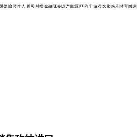
港澳
|
台湾
|
华人
|
侨网
|
财经
|
金融
|
证券
|
房产
|
能源
|
IT
|
汽车
|
游戏
|
文化
|
娱乐
|
体育
|
健康