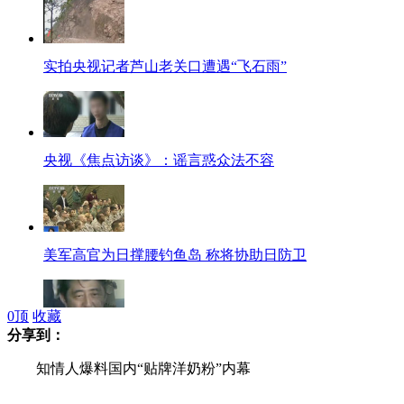
实拍央视记者芦山老关口遭遇“飞石雨”
央视《焦点访谈》：谣言惑众法不容
美军高官为日撑腰钓鱼岛 称将协助日防卫
0
顶
收藏
分享到：
日本对“不使用核武器”说“不”
知情人爆料国内“贴牌洋奶粉”内幕