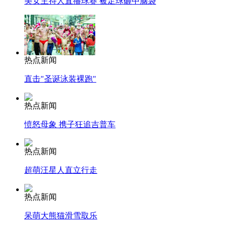
美女主持人直播球赛 被足球砸中脑袋
热点新闻
直击"圣诞泳装裸跑"
热点新闻
愤怒母象 携子狂追吉普车
热点新闻
超萌汪星人直立行走
热点新闻
呆萌大熊猫滑雪取乐