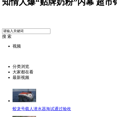
知情人爆“贴牌奶粉”内幕 超市
搜 索
视频
分类浏览
大家都在看
最新视频
蛟龙号载人潜水器海试通过验收