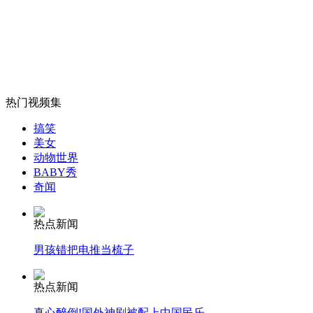
山西运城恶犬咬伤多人 警民合力深夜将其击毙
女孩北京地铁殴打老人 痛下狠手拳打脚踢
热门视频集
无痛分娩是否安全 医生回应
搞笑
美女
动物世界
BABY秀
外交部：反对强权政治霸凌主义
奇闻
热点新闻
外交部：有关国家言论片面不公正
男孩错把电推当梳子
热点新闻
安徽一实载49人客车翻车
真心醉倒!国外神剧被配上中国民乐