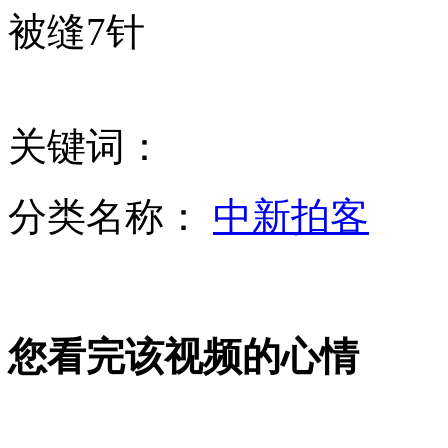
医院无房麻疹患儿难住院 家长怒打医生痛骂黑心
被缝7针
三星S4手机上海首发 一小时卖出近百台
关键词：
南京80后富二代砍死90后娇妻 昔日婚礼视频曝光
分类名称：
中新拍客
李兰娟院士否认"H7N9变异将人传人"
您看完该视频的心情
山东在建桥梁塌陷3死多伤
山西运城恶犬咬伤多人 警民合力深夜将其击毙