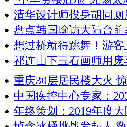
清华设计师投身胡同厕
盘点韩国瑜访大陆台前
想过桥就得跳舞！游客
祁连山下玉石画师用废
重庆30层居民楼大火
中国疾控中心专家：203
年终策划：2019年度大陆
悼念冰桶挑战发起人 数百