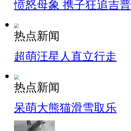
愤怒母象 携子狂追吉
热点新闻
超萌汪星人直立行走
热点新闻
呆萌大熊猫滑雪取乐