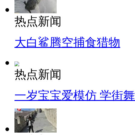
热点新闻
大白鲨腾空捕食猎物
热点新闻
一岁宝宝爱模仿 学街