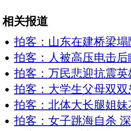
相关报道
女孩北京地铁殴打老人 痛下狠手拳打脚踢
拍客：山东在建桥梁塌
无痛分娩是否安全 医生回应
拍客：人被高压电击后
外交部：反对强权政治霸凌主义
拍客：万民悲迎抗震英
外交部：有关国家言论片面不公正
拍客：大学生父母双双
拍客：北体大长腿姐妹
安徽一实载49人客车翻车
拍客：女子跳海自杀 深