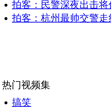
拍客：民警深夜出击将
走！跟着总书记去植树
拍客：杭州最帅交警走
消防员救轻生者
花炮节热闹非凡
减压"枕头大战"
纽约上演“枕头大战”
司机酒驾遇交警 急速倒车逃窜
热门视频集
搞笑