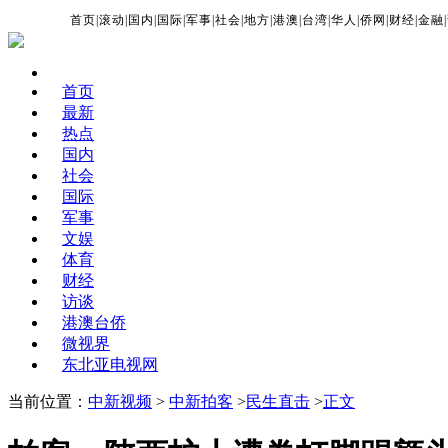
首页
|
滚动
|
国内
|
国际
|
军事
|
社会
|
地方
|
港澳
|
台湾
|
华人
|
侨网
|
财经
|
金融
|
首页
最新
热点
国内
社会
国际
军事
文娱
体育
财经
访谈
港澳台侨
微视界
东北亚电视网
当前位置：
中新视频
>
中新拍客
>
民生直击
>
正文