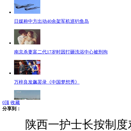
日媒称中方出动40余架军机巡钓鱼岛
南京杀妻富二代17岁时因打砸洗浴中心被刑拘
万梓良发飙罢录《中国梦想秀》
0
顶
收藏
分享到：
首批韩方人员撤离开城工业园
陕西一护士长按制度劝