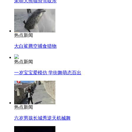
呆萌大熊猫滑雪取乐
热点新闻
大白鲨腾空捕食猎物
热点新闻
一岁宝宝爱模仿 学街舞萌态百出
热点新闻
六岁男孩长城秀逆天机械舞