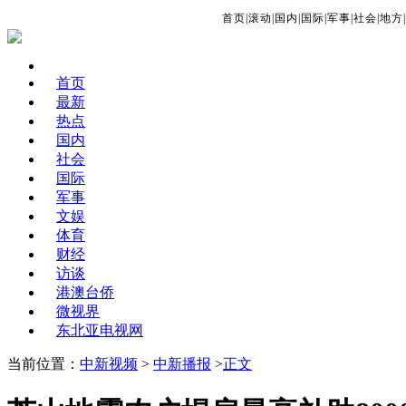
首页
|
滚动
|
国内
|
国际
|
军事
|
社会
|
地方
|
首页
最新
热点
国内
社会
国际
军事
文娱
体育
财经
访谈
港澳台侨
微视界
东北亚电视网
当前位置：
中新视频
>
中新播报
>
正文