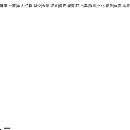
港澳
|
台湾
|
华人
|
侨网
|
财经
|
金融
|
证券
|
房产
|
能源
|
IT
|
汽车
|
游戏
|
文化
|
娱乐
|
体育
|
健康