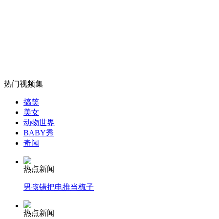
男子屡在女生宿舍楼下自慰 被抓后求社会理解
山西运城恶犬咬伤多人 警民合力深夜将其击毙
热门视频集
女孩北京地铁殴打老人 痛下狠手拳打脚踢
搞笑
美女
动物世界
无痛分娩是否安全 医生回应
BABY秀
奇闻
外交部：反对强权政治霸凌主义
热点新闻
男孩错把电推当梳子
外交部：有关国家言论片面不公正
热点新闻