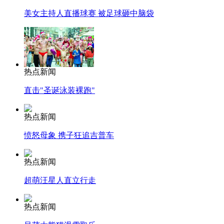
美女主持人直播球赛 被足球砸中脑袋
热点新闻
直击"圣诞泳装裸跑"
热点新闻
愤怒母象 携子狂追吉普车
热点新闻
超萌汪星人直立行走
热点新闻