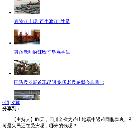
嘉陵江上现“百牛渡江”胜景
舞蹈老师疯狂殴打辱骂学生
国防兵器展首现昆明 退伍老兵感慨今非昔比
0
顶
收藏
分享到：
新疆314国道车祸1死1伤 百余车辆滞留
【主持人】昨天，四川全省为芦山地震中遇难同胞默哀。死
可是灾民还在受灾呢，哪来的钱呢？