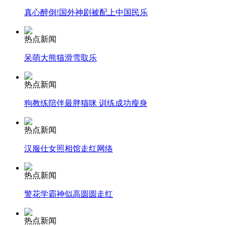
真心醉倒!国外神剧被配上中国民乐
安徽一实载49人客车翻车
热点新闻
呆萌大熊猫滑雪取乐
走！跟着总书记去植树
热点新闻
狗教练陪伴最胖猫咪 训练成功瘦身
消防员救轻生者
花炮节热闹非凡
减压"枕头大战"
热点新闻
汉服仕女照相馆走红网络
纽约上演“枕头大战”
热点新闻
警花学霸神似高圆圆走红
司机酒驾遇交警 急速倒车逃窜
热点新闻