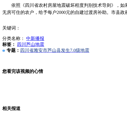
依照《四川省农村房屋地震破坏程度判别技术导则》，如果农
小车超速追尾大货 车身挤进货车下部
无房可住的农户，给予每户2000元的自建过渡房补助。市县政
关键词：
分类名称：
中新播报
记者调查：忽悠的“荐股”软件让发财成传说
标签：
四川芦山地震
专题：
四川省雅安市芦山县发生7.0级地震
男子持刀疯狂捅人 路人冷眼旁观
您看完该视频的心情
广交会二期闭幕 欧美市场反应不一
相关报道