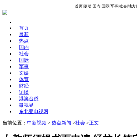
首页
|
滚动
|
国内
|
国际
|
军事
|
社会
|
地方
|
首页
最新
热点
国内
社会
国际
军事
文娱
体育
财经
访谈
港澳台侨
微视界
东北亚电视网
当前位置：
中新视频
>
热点新闻
>
社会
>
正文