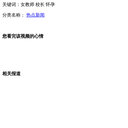
新疆314国道车祸1死1伤 百余车辆滞留
关键词：女教师 校长 怀孕
分类名称：
热点新闻
小车超速追尾大货 车身挤进货车下部
您看完该视频的心情
记者调查：忽悠的“荐股”软件让发财成传说
相关报道
男子持刀疯狂捅人 路人冷眼旁观
广交会二期闭幕 欧美市场反应不一