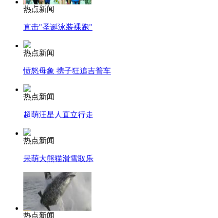
热点新闻
直击"圣诞泳装裸跑"
热点新闻
愤怒母象 携子狂追吉普车
热点新闻
超萌汪星人直立行走
热点新闻
呆萌大熊猫滑雪取乐
热点新闻