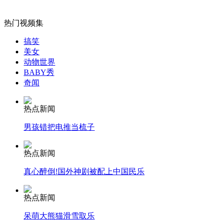
山西运城恶犬咬伤多人 警民合力深夜将其击毙
热门视频集
搞笑
美女
动物世界
BABY秀
女孩北京地铁殴打老人 痛下狠手拳打脚踢
奇闻
无痛分娩是否安全 医生回应
热点新闻
男孩错把电推当梳子
外交部：反对强权政治霸凌主义
热点新闻
真心醉倒!国外神剧被配上中国民乐
外交部：有关国家言论片面不公正
热点新闻
呆萌大熊猫滑雪取乐