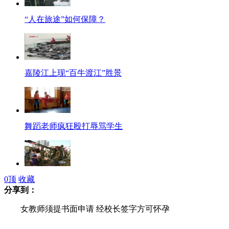
“人在旅途”如何保障？
嘉陵江上现“百牛渡江”胜景
舞蹈老师疯狂殴打辱骂学生
0
顶
收藏
国防兵器展首现昆明 退伍老兵感慨今非昔比
分享到：
女教师须提书面申请 经校长签字方可怀孕