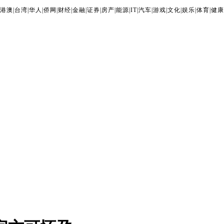
港澳
|
台湾
|
华人
|
侨网
|
财经
|
金融
|
证券
|
房产
|
能源
|
IT
|
汽车
|
游戏
|
文化
|
娱乐
|
体育
|
健康