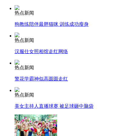
安徽一实载49人客车翻车
热点新闻
狗教练陪伴最胖猫咪 训练成功瘦身
走！跟着总书记去植树
热点新闻
汉服仕女照相馆走红网络
消防员救轻生者
花炮节热闹非凡
减压"枕头大战"
热点新闻
警花学霸神似高圆圆走红
纽约上演“枕头大战”
热点新闻
美女主持人直播球赛 被足球砸中脑袋
司机酒驾遇交警 急速倒车逃窜