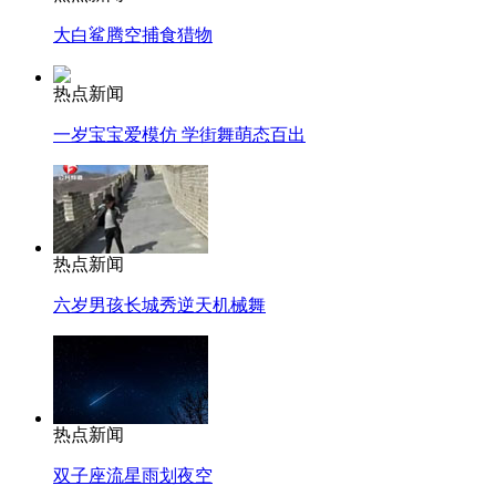
大白鲨腾空捕食猎物
热点新闻
一岁宝宝爱模仿 学街舞萌态百出
热点新闻
六岁男孩长城秀逆天机械舞
热点新闻
双子座流星雨划夜空