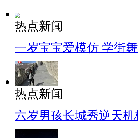
热点新闻
一岁宝宝爱模仿 学街
热点新闻
六岁男孩长城秀逆天机