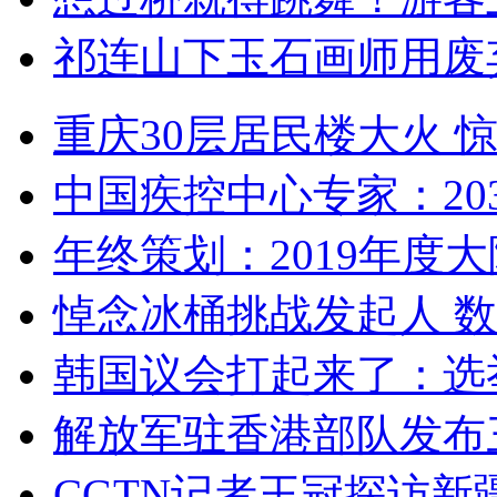
祁连山下玉石画师用废
重庆30层居民楼大火
中国疾控中心专家：203
年终策划：2019年度大陆
悼念冰桶挑战发起人 数百
韩国议会打起来了：选举
解放军驻香港部队发布三
CGTN记者王冠探访新疆