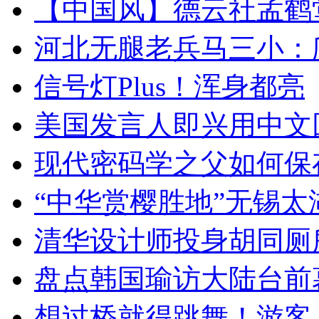
【中国风】德云社孟鹤
河北无腿老兵马三小：爬
信号灯Plus！浑身都亮
美国发言人即兴用中文
现代密码学之父如何保
“中华赏樱胜地”无锡
清华设计师投身胡同厕
盘点韩国瑜访大陆台前
想过桥就得跳舞！游客