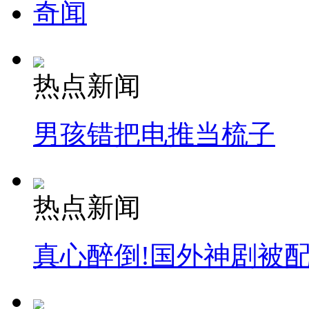
奇闻
热点新闻
男孩错把电推当梳子
热点新闻
真心醉倒!国外神剧被