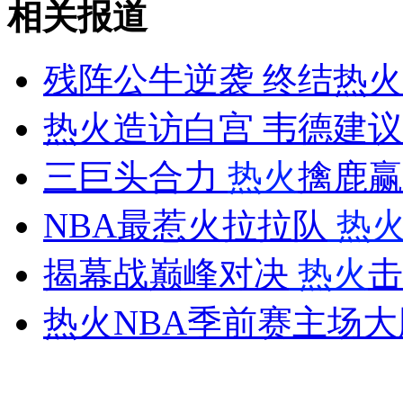
相关报道
山西运城恶犬咬伤多人 警民合力深夜将其击毙
残阵公牛逆袭 终结热火
热火造访白宫 韦德建议
女孩北京地铁殴打老人 痛下狠手拳打脚踢
三巨头合力
热火
擒鹿赢
无痛分娩是否安全 医生回应
NBA最惹火拉拉队
热
外交部：反对强权政治霸凌主义
揭幕战巅峰对决
热火
击
热火NBA季前赛主场大
外交部：有关国家言论片面不公正