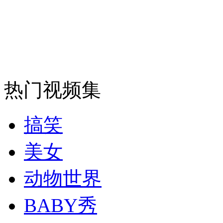
安徽一实载49人客车翻车
走！跟着总书记去植树
热门视频集
消防员救轻生者
花炮节热闹非凡
减压"枕头大战"
搞笑
美女
纽约上演“枕头大战”
动物世界
司机酒驾遇交警 急速倒车逃窜
BABY秀