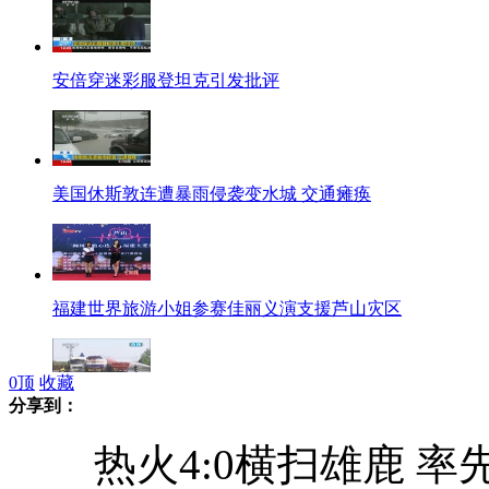
安倍穿迷彩服登坦克引发批评
美国休斯敦连遭暴雨侵袭变水城 交通瘫痪
福建世界旅游小姐参赛佳丽义演支援芦山灾区
0
顶
收藏
分享到：
荣乌高速三车相撞油罐车泄漏 现场紧急救援
热火4:0横扫雄鹿 率