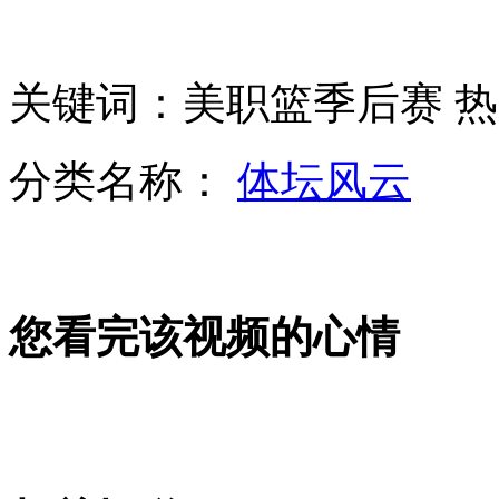
芦山清仁乡发现滑坡点 居民紧急转移
关键词：美职篮季后赛 热
巴基斯坦：白沙瓦爆炸造成12死30余伤
分类名称：
体坛风云
新疆巴楚暴力恐怖事件案发地现场画面曝光
您看完该视频的心情
安倍访俄前 俄空军两军机飞近日领空
赵薇被曝扇演员耳光