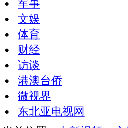
军事
文娱
体育
财经
访谈
港澳台侨
微视界
东北亚电视网