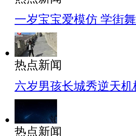
一岁宝宝爱模仿 学街
热点新闻
六岁男孩长城秀逆天机
热点新闻