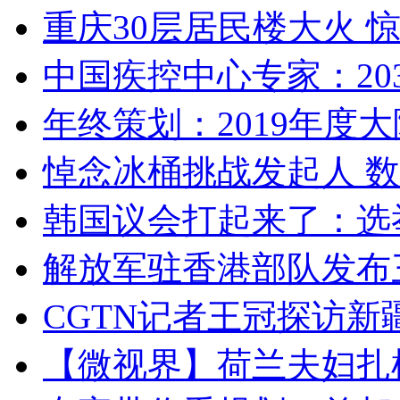
重庆30层居民楼大火
中国疾控中心专家：203
年终策划：2019年度大陆
悼念冰桶挑战发起人 数百
韩国议会打起来了：选举
解放军驻香港部队发布三
CGTN记者王冠探访新疆
【微视界】荷兰夫妇扎根青