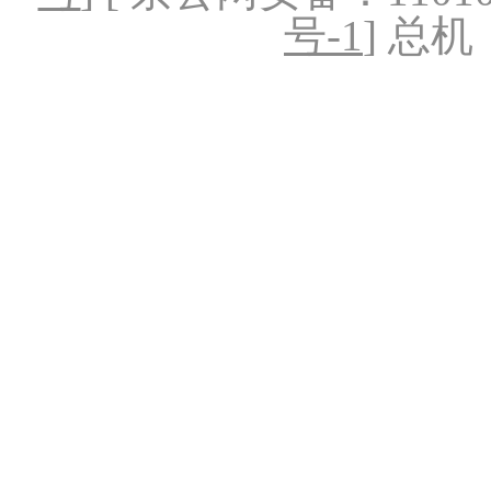
号-1
] 总机：