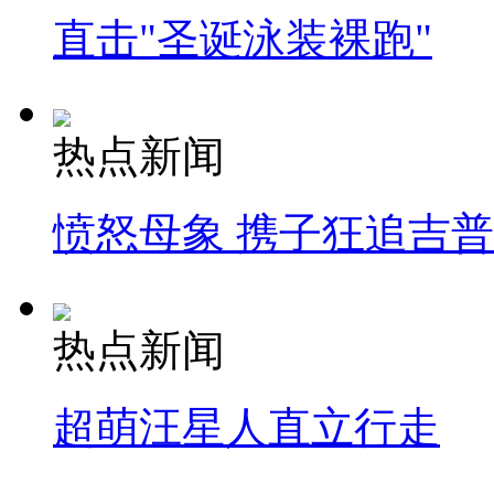
直击"圣诞泳装裸跑"
热点新闻
愤怒母象 携子狂追吉
热点新闻
超萌汪星人直立行走