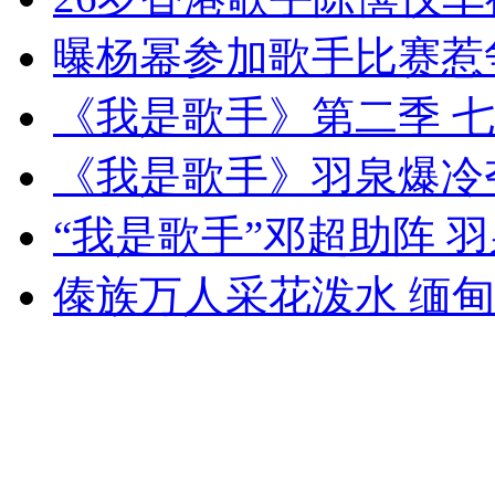
无痛分娩是否安全 医生回应
曝杨幂参加歌手比赛惹
《我是歌手》第二季 
外交部：反对强权政治霸凌主义
《我是歌手》羽泉爆冷夺
外交部：有关国家言论片面不公正
“我是歌手”邓超助阵 
傣族万人采花泼水 缅
安徽一实载49人客车翻车
走！跟着总书记去植树