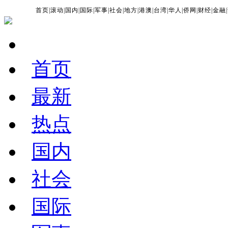
首页
|
滚动
|
国内
|
国际
|
军事
|
社会
|
地方
|
港澳
|
台湾
|
华人
|
侨网
|
财经
|
金融
|
首页
最新
热点
国内
社会
国际