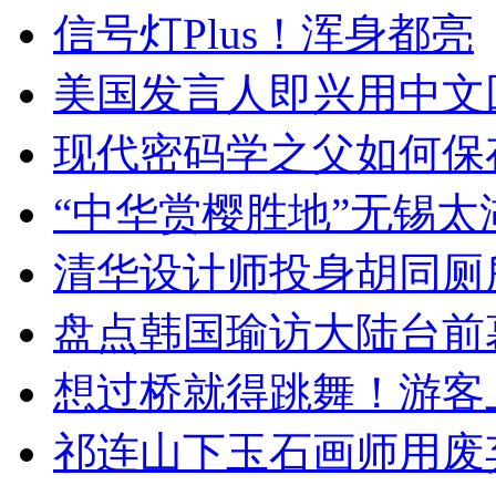
信号灯Plus！浑身都亮
美国发言人即兴用中文
现代密码学之父如何保
“中华赏樱胜地”无锡
清华设计师投身胡同厕
盘点韩国瑜访大陆台前
想过桥就得跳舞！游客
祁连山下玉石画师用废