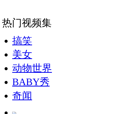
消防员救轻生者
花炮节热闹非凡
减压"枕头大战"
热门视频集
纽约上演“枕头大战”
搞笑
司机酒驾遇交警 急速倒车逃窜
美女
动物世界
BABY秀
奇闻