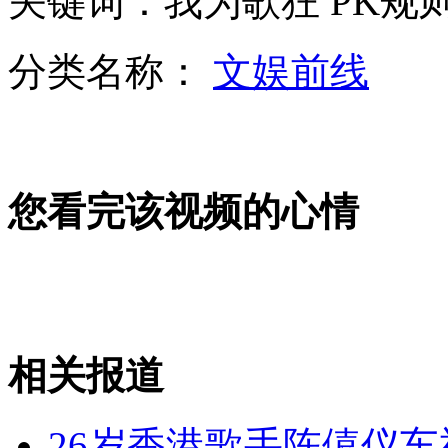
关键词：我为歌狂 PK规
近千人参加巴楚暴力恐怖案牺牲烈士追悼会
分类名称：
文娱前线
广西玉林遭特大暴雨袭击 气象台发布红色预警
您看完该视频的心情
监控记录雅安地震时 博物馆藏品被损瞬间
山西运城恶犬咬伤多人 警民合力深夜将其击毙
相关报道
女孩北京地铁殴打老人 痛下狠手拳打脚踢
26岁香港歌手陈僖仪车