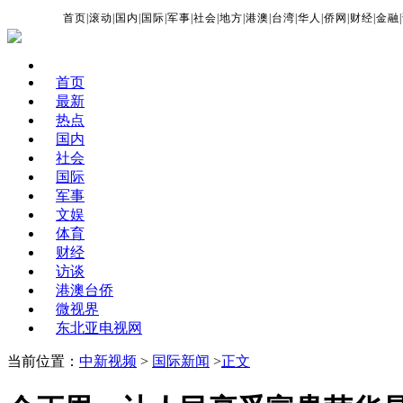
首页
|
滚动
|
国内
|
国际
|
军事
|
社会
|
地方
|
港澳
|
台湾
|
华人
|
侨网
|
财经
|
金融
|
首页
最新
热点
国内
社会
国际
军事
文娱
体育
财经
访谈
港澳台侨
微视界
东北亚电视网
当前位置：
中新视频
>
国际新闻
>
正文