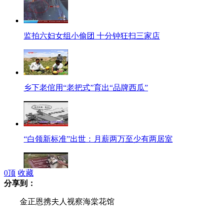
监拍六妇女组小偷团 十分钟狂扫三家店
乡下老倌用“老把式”育出“品牌西瓜”
“白领新标准”出世：月薪两万至少有两居室
0
顶
收藏
分享到：
狗狗在主人奶奶坟前抽泣感动网友
金正恩携夫人视察海棠花馆