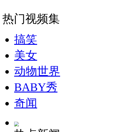
实拍醉酒男穿内裤连扇警察耳光 致其口鼻喷血
热门视频集
山西运城恶犬咬伤多人 警民合力深夜将其击毙
搞笑
美女
女孩北京地铁殴打老人 痛下狠手拳打脚踢
动物世界
无痛分娩是否安全 医生回应
BABY秀
外交部：反对强权政治霸凌主义
奇闻
外交部：有关国家言论片面不公正