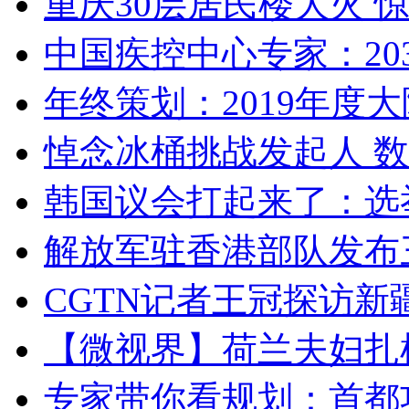
重庆30层居民楼大火
中国疾控中心专家：203
年终策划：2019年度大陆
悼念冰桶挑战发起人 数百
韩国议会打起来了：选举
解放军驻香港部队发布三
CGTN记者王冠探访新疆
【微视界】荷兰夫妇扎根青
专家带你看规划：首都功