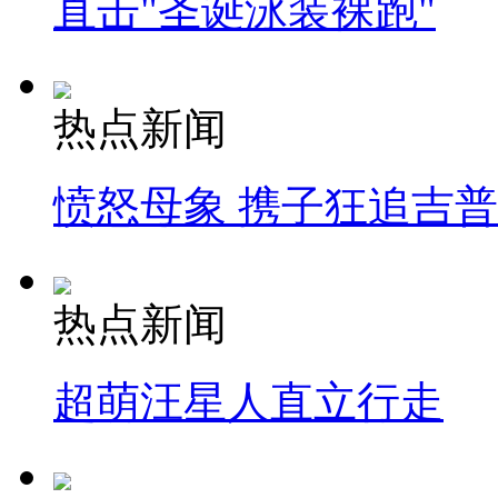
直击"圣诞泳装裸跑"
热点新闻
愤怒母象 携子狂追吉
热点新闻
超萌汪星人直立行走