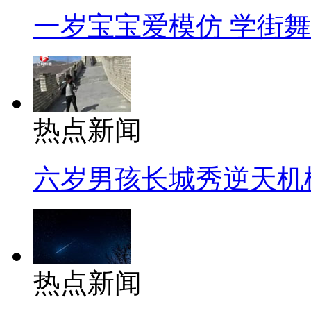
一岁宝宝爱模仿 学街
热点新闻
六岁男孩长城秀逆天机
热点新闻