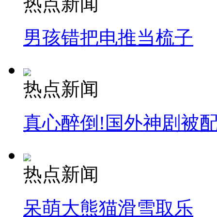
热点新闻
安徽一实载49人客车翻车
男孩错把电推当梳子
走！跟着总书记去植树
热点新闻
消防员救轻生者
花炮节热闹非凡
减压"枕头大战"
真心醉倒!国外神剧被
纽约上演“枕头大战”
热点新闻
司机酒驾遇交警 急速倒车逃窜
呆萌大熊猫滑雪取乐