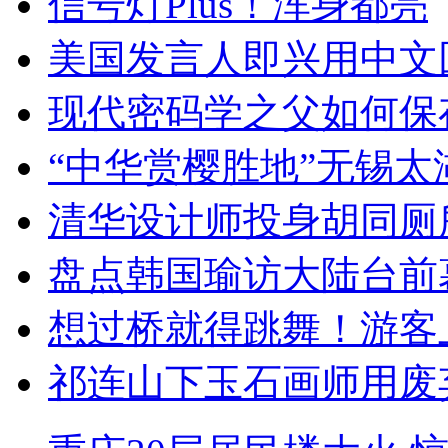
信号灯Plus！浑身都亮
美国发言人即兴用中文
现代密码学之父如何保
“中华赏樱胜地”无锡
清华设计师投身胡同厕
盘点韩国瑜访大陆台前
想过桥就得跳舞！游客
祁连山下玉石画师用废