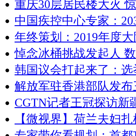
重庆30层居民楼大火
中国疾控中心专家：203
年终策划：2019年度大陆
悼念冰桶挑战发起人 数百
韩国议会打起来了：选举
解放军驻香港部队发布三
CGTN记者王冠探访新疆
【微视界】荷兰夫妇扎根青
专家带你看规划：首都功