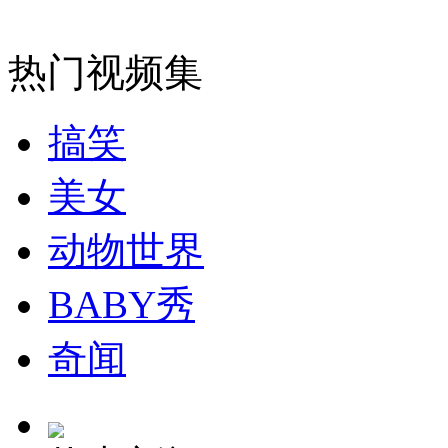
安徽一实载49人客车翻车
热门视频集
走！跟着总书记去植树
搞笑
美女
消防员救轻生者
花炮节热闹非凡
减压"枕头大战"
动物世界
BABY秀
纽约上演“枕头大战”
奇闻
司机酒驾遇交警 急速倒车逃窜