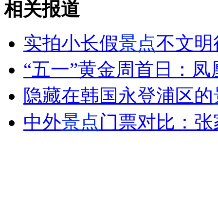
相关报道
山西运城恶犬咬伤多人 警民合力深夜将其击毙
实拍小长假
景点
不文明
“五一”黄金周首日：凤
女孩北京地铁殴打老人 痛下狠手拳打脚踢
隐藏在韩国永登浦区的
无痛分娩是否安全 医生回应
中外
景点
门票对比：张
外交部：反对强权政治霸凌主义
外交部：有关国家言论片面不公正