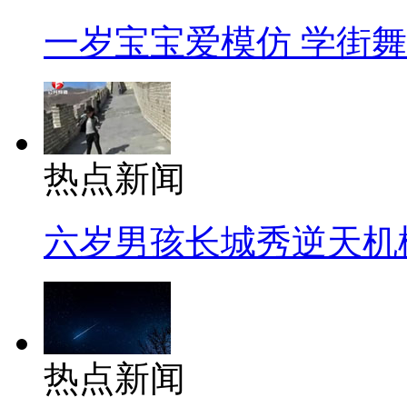
一岁宝宝爱模仿 学街
热点新闻
六岁男孩长城秀逆天机
热点新闻