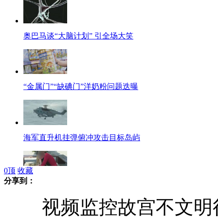
奥巴马谈“大脑计划” 引全场大笑
“金属门”“缺碘门”洋奶粉问题迭曝
海军直升机挂弹俯冲攻击目标岛屿
0
顶
收藏
分享到：
实拍小长假景点不文明行为 女子脱鞋袜坐长凳
视频监控故宫不文明行