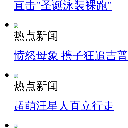
直击"圣诞泳装裸跑"
热点新闻
愤怒母象 携子狂追吉
热点新闻
超萌汪星人直立行走