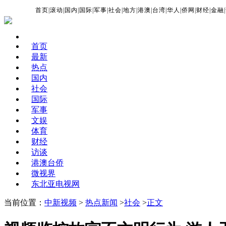
首页
|
滚动
|
国内
|
国际
|
军事
|
社会
|
地方
|
港澳
|
台湾
|
华人
|
侨网
|
财经
|
金融
|
首页
最新
热点
国内
社会
国际
军事
文娱
体育
财经
访谈
港澳台侨
微视界
东北亚电视网
当前位置：
中新视频
>
热点新闻
>
社会
>
正文