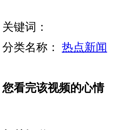
英国18所儿童福利院卷入性侵丑闻
关键词：
实拍：歼10战机极限飞行 空战演练
分类名称：
热点新闻
为防朝开城工业园独立生产 韩考虑切断水电
您看完该视频的心情
美媒称波士顿爆炸案炸弹上发现女性DNA
武汉大学举办博士相亲会