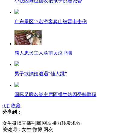
小贩因摊位被收把孩子扔给城管
广东景区17名游客爬山被雷电击伤
感人忠犬主人墓前哭泣呜咽
男子欲嫖娼遭遇“仙人跳”
国际足联名誉主席阿维兰热因受贿辞职
0
顶
收藏
分享到：
大货司机睡着连续撞塌两个收费岗亭
女生微博直播割腕 网友接力转发求救
关键词：女生 微博 网友