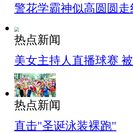
警花学霸神似高圆圆走
热点新闻
美女主持人直播球赛 
热点新闻
直击"圣诞泳装裸跑"