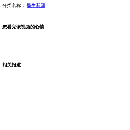
传IT小伙转行卖水果焕发青春
分类名称：
民生新闻
新式军车号牌“五一”启用
您看完该视频的心情
河南景区当场叫“妈”免门票 引质疑
相关报道
山西运城恶犬咬伤多人 警民合力深夜将其击毙
女孩北京地铁殴打老人 痛下狠手拳打脚踢
无痛分娩是否安全 医生回应