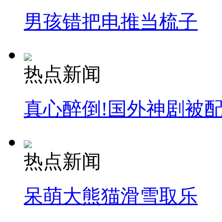
男孩错把电推当梳子
纽约上演“枕头大战”
司机酒驾遇交警 急速倒车逃窜
热点新闻
真心醉倒!国外神剧被
热点新闻
呆萌大熊猫滑雪取乐