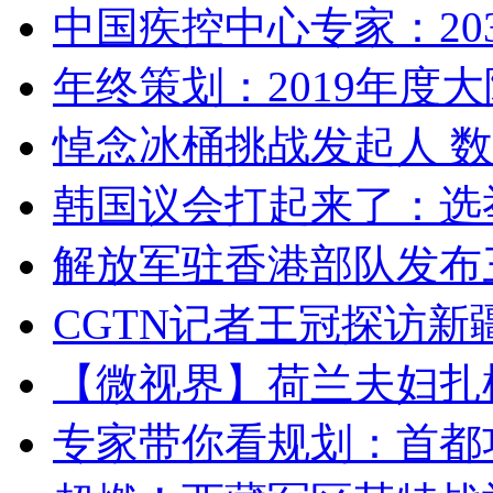
中国疾控中心专家：203
年终策划：2019年度大陆
悼念冰桶挑战发起人 数百
韩国议会打起来了：选举
解放军驻香港部队发布三
CGTN记者王冠探访新疆
【微视界】荷兰夫妇扎根青
专家带你看规划：首都功