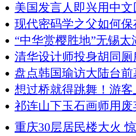
美国发言人即兴用中文
现代密码学之父如何保
“中华赏樱胜地”无锡
清华设计师投身胡同厕
盘点韩国瑜访大陆台前
想过桥就得跳舞！游客
祁连山下玉石画师用废
重庆30层居民楼大火