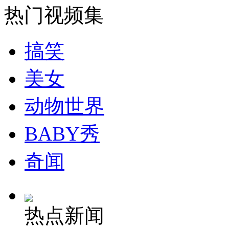
热门视频集
外交部：反对强权政治霸凌主义
搞笑
外交部：有关国家言论片面不公正
美女
动物世界
安徽一实载49人客车翻车
BABY秀
奇闻
走！跟着总书记去植树
消防员救轻生者
花炮节热闹非凡
减压"枕头大战"
热点新闻