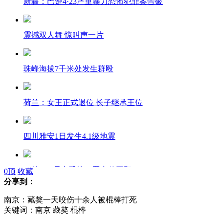
新疆：巴楚4·23严重暴力恐怖犯罪案告破
震撼双人舞 惊叫声一片
珠峰海拔7千米处发生群殴
荷兰：女王正式退位 长子继承王位
四川雅安1日发生4.1级地震
巴楚4·23暴力恐怖犯罪案件回顾
0
顶
收藏
分享到：
南京：藏獒一天咬伤十余人被棍棒打死
中国电信大幅下调国际漫游资费
关键词：南京 藏獒 棍棒