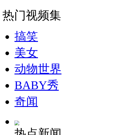
热门视频集
外交部：有关国家言论片面不公正
搞笑
安徽一实载49人客车翻车
美女
动物世界
走！跟着总书记去植树
BABY秀
奇闻
消防员救轻生者
花炮节热闹非凡
减压"枕头大战"
热点新闻
纽约上演“枕头大战”