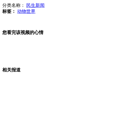
分类名称：
民生新闻
近距离可见光土星飓风照片曝光
标签：
动物世界
凯特王妃独自造访儿童临终关怀院
您看完该视频的心情
山西运城恶犬咬伤多人 警民合力深夜将其击毙
相关报道
女孩北京地铁殴打老人 痛下狠手拳打脚踢
无痛分娩是否安全 医生回应
外交部：反对强权政治霸凌主义