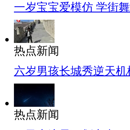
一岁宝宝爱模仿 学街
热点新闻
六岁男孩长城秀逆天机
热点新闻