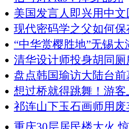
美国发言人即兴用中文
现代密码学之父如何保
“中华赏樱胜地”无锡
清华设计师投身胡同厕
盘点韩国瑜访大陆台前
想过桥就得跳舞！游客
祁连山下玉石画师用废
重庆30层居民楼大火