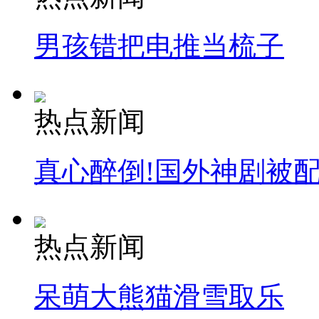
男孩错把电推当梳子
司机酒驾遇交警 急速倒车逃窜
热点新闻
真心醉倒!国外神剧被
热点新闻
呆萌大熊猫滑雪取乐