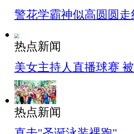
警花学霸神似高圆圆走
热点新闻
美女主持人直播球赛 
热点新闻
直击"圣诞泳装裸跑"