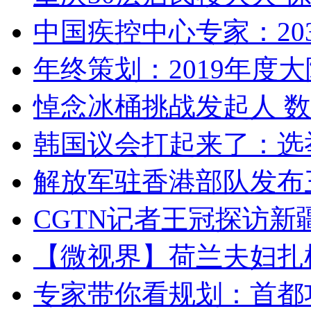
中国疾控中心专家：203
年终策划：2019年度大陆
悼念冰桶挑战发起人 数百
韩国议会打起来了：选举
解放军驻香港部队发布三
CGTN记者王冠探访新疆
【微视界】荷兰夫妇扎根青
专家带你看规划：首都功