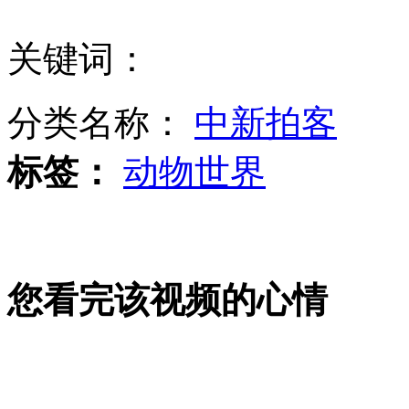
珠峰海拔7千米处发生群殴
关键词：
荷兰：女王正式退位 长子继承王位
分类名称：
中新拍客
四川雅安1日发生4.1级地震
标签：
动物世界
山西运城恶犬咬伤多人 警民合力深夜将其击毙
您看完该视频的心情
女孩北京地铁殴打老人 痛下狠手拳打脚踢
无痛分娩是否安全 医生回应