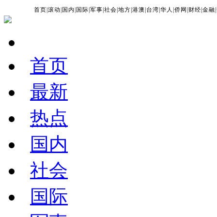
首页
|
滚动
|
国内
|
国际
|
军事
|
社会
|
地方
|
港澳
|
台湾
|
华人
|
侨网
|
财经
|
金融
|
首页
最新
热点
国内
社会
国际