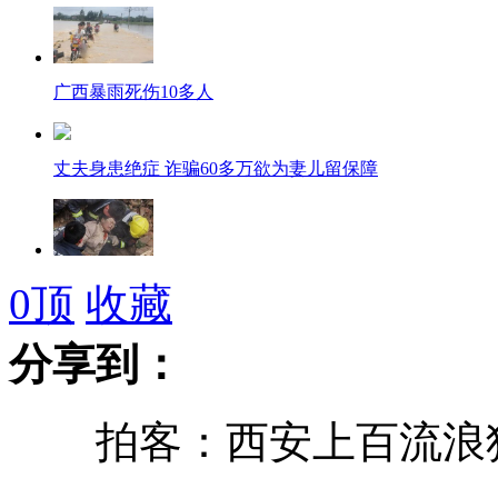
广西暴雨死伤10多人
丈夫身患绝症 诈骗60多万欲为妻儿留保障
南京理工实验室爆炸1死3伤
0
顶
收藏
分享到：
新疆：巴楚4·23严重暴力恐怖犯罪案告破
拍客：西安上百流浪狗
震撼双人舞 惊叫声一片