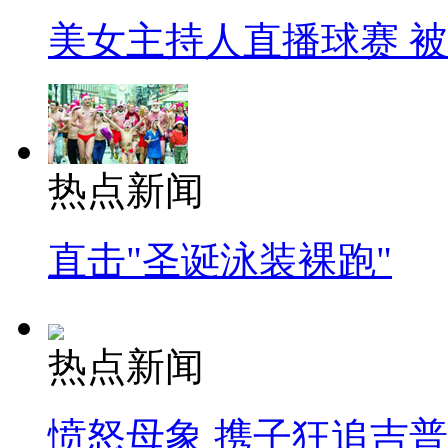
美女主持人直播球赛 
热点新闻
直击"圣诞泳装裸跑"
热点新闻
愤怒母象 携子狂追吉