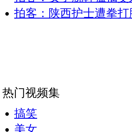
拍客：陕西护士遭拳打
纽约上演“枕头大战”
司机酒驾遇交警 急速倒车逃窜
热门视频集
搞笑
美女