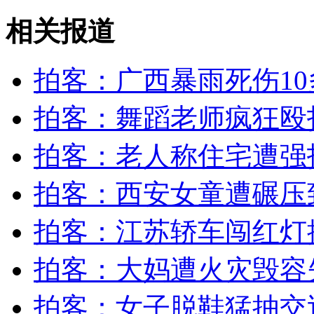
外交部：反对强权政治霸凌主义
相关报道
外交部：有关国家言论片面不公正
拍客：广西暴雨死伤10
拍客：舞蹈老师疯狂殴
安徽一实载49人客车翻车
拍客：老人称住宅遭强
拍客：西安女童遭碾压
走！跟着总书记去植树
拍客：江苏轿车闯红灯
消防员救轻生者
花炮节热闹非凡
减压"枕头大战"
拍客：大妈遭火灾毁容
拍客：女子脱鞋猛抽交