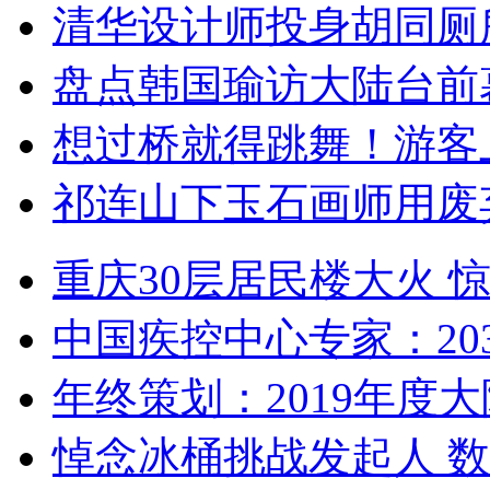
清华设计师投身胡同厕
盘点韩国瑜访大陆台前
想过桥就得跳舞！游客
祁连山下玉石画师用废
重庆30层居民楼大火
中国疾控中心专家：203
年终策划：2019年度大陆
悼念冰桶挑战发起人 数百