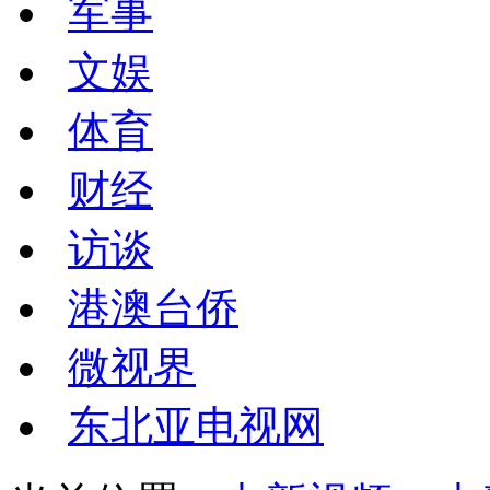
军事
文娱
体育
财经
访谈
港澳台侨
微视界
东北亚电视网