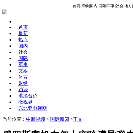
首页
|
滚动
|
国内
|
国际
|
军事
|
社会
|
地方
|
首页
最新
热点
国内
社会
国际
军事
文娱
体育
财经
访谈
港澳台侨
微视界
东北亚电视网
当前位置：
中新视频
>
国际新闻
>
正文