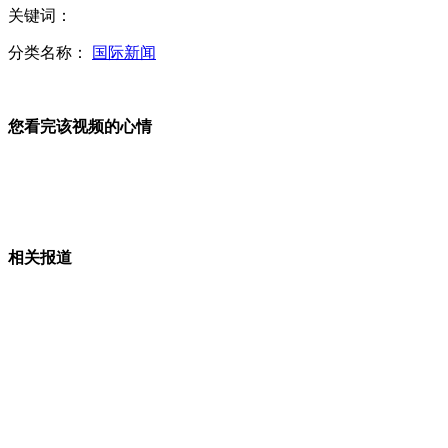
关键词：
高校凶案频发 网友总结“宿舍生存指南”
分类名称：
国际新闻
您看完该视频的心情
史上最快的空翻 惊爆网友眼球
香港旅游大巴迟到 内地游客声泪俱下控诉
相关报道
红会发言人：不调查郭美美这个坎过不去