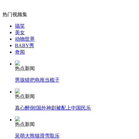
央视揭秘神童记忆法讲座：记忆大师身份造假
热门视频集
山西运城恶犬咬伤多人 警民合力深夜将其击毙
搞笑
美女
动物世界
BABY秀
奇闻
女孩北京地铁殴打老人 痛下狠手拳打脚踢
热点新闻
无痛分娩是否安全 医生回应
男孩错把电推当梳子
热点新闻
外交部：反对强权政治霸凌主义
真心醉倒!国外神剧被配上中国民乐
外交部：有关国家言论片面不公正
热点新闻
呆萌大熊猫滑雪取乐