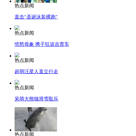
热点新闻
直击"圣诞泳装裸跑"
热点新闻
愤怒母象 携子狂追吉普车
热点新闻
超萌汪星人直立行走
热点新闻
呆萌大熊猫滑雪取乐
热点新闻