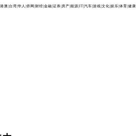
港澳
|
台湾
|
华人
|
侨网
|
财经
|
金融
|
证券
|
房产
|
能源
|
IT
|
汽车
|
游戏
|
文化
|
娱乐
|
体育
|
健康