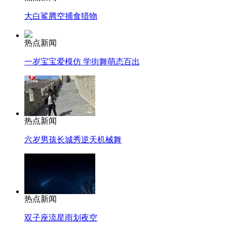
大白鲨腾空捕食猎物
热点新闻
一岁宝宝爱模仿 学街舞萌态百出
热点新闻
六岁男孩长城秀逆天机械舞
热点新闻
双子座流星雨划夜空