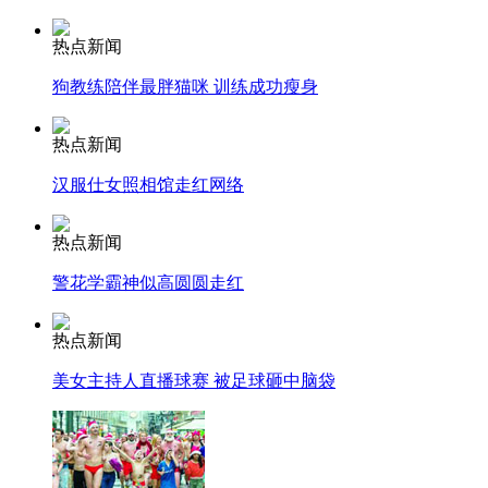
热点新闻
安徽一实载49人客车翻车
狗教练陪伴最胖猫咪 训练成功瘦身
热点新闻
走！跟着总书记去植树
汉服仕女照相馆走红网络
热点新闻
消防员救轻生者
花炮节热闹非凡
减压"枕头大战"
警花学霸神似高圆圆走红
热点新闻
纽约上演“枕头大战”
美女主持人直播球赛 被足球砸中脑袋
司机酒驾遇交警 急速倒车逃窜