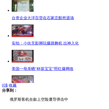
台资企业大洋百货在石家庄黯然退场
实拍：小伙无影脚玩爆跳舞机 出神入化
美国一母亲晒“杯装宝宝”照红爆网络
0
顶
收藏
分享到：
五月大女婴误吞塑料袋险窒息丧命
俄罗斯客机在叙上空险遭导弹击中