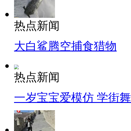
热点新闻
大白鲨腾空捕食猎物
热点新闻
一岁宝宝爱模仿 学街