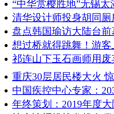
“中华赏樱胜地”无锡
清华设计师投身胡同厕
盘点韩国瑜访大陆台前
想过桥就得跳舞！游客
祁连山下玉石画师用废
重庆30层居民楼大火
中国疾控中心专家：203
年终策划：2019年度大陆