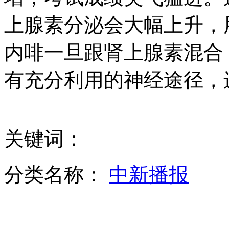
上腺素分泌会大幅上升，
内啡一旦跟肾上腺素混合
一个人的皇家艺术团
有充分利用的神经途径，
炮兵举行夜间遭生化袭击应急发射演练
关键词：
多知名品牌眼药水含防腐剂：厂家含糊其辞
分类名称：
中新播报
山西运城恶犬咬伤多人 警民合力深夜将其击毙