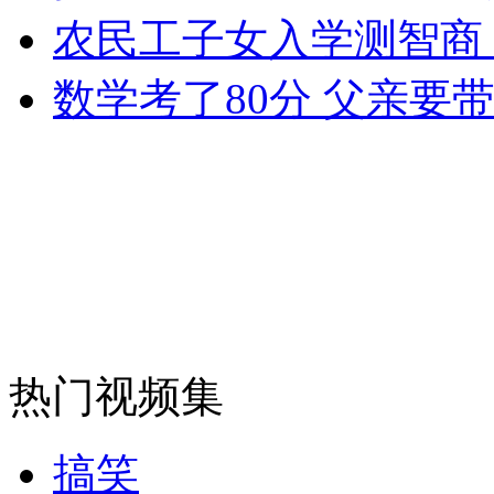
走！跟着总书记去植树
农民工子女入学测智商
消防员救轻生者
花炮节热闹非凡
减压"枕头大战"
数学考了80分 父亲要
纽约上演“枕头大战”
司机酒驾遇交警 急速倒车逃窜
热门视频集
搞笑