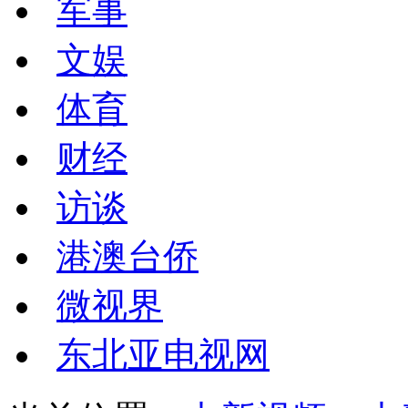
军事
文娱
体育
财经
访谈
港澳台侨
微视界
东北亚电视网