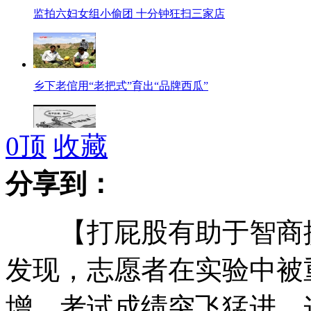
监拍六妇女组小偷团 十分钟狂扫三家店
乡下老倌用“老把式”育出“品牌西瓜”
0
顶
收藏
“白领新标准”出世：月薪两万至少有两居室
分享到：
【打屁股有助于智商提
狗狗在主人奶奶坟前抽泣感动网友
发现，志愿者在实验中被
增，考试成绩突飞猛进。
19岁男孩暴雨时戴耳机上网遭雷击身亡