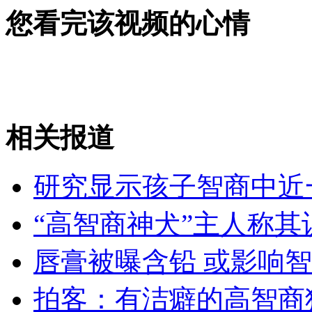
您看完该视频的心情
女孩北京地铁殴打老人 痛下狠手拳打脚踢
无痛分娩是否安全 医生回应
外交部：反对强权政治霸凌主义
相关报道
外交部：有关国家言论片面不公正
研究显示孩子智商中近
“高智商神犬”主人称
安徽一实载49人客车翻车
唇膏被曝含铅 或影响
拍客：有洁癖的高智商