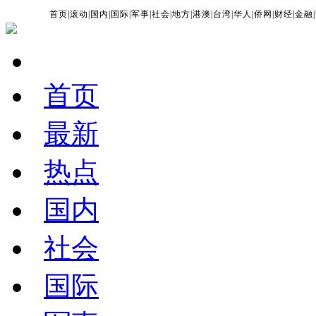
首页
|
滚动
|
国内
|
国际
|
军事
|
社会
|
地方
|
港澳
|
台湾
|
华人
|
侨网
|
财经
|
金融
|
首页
最新
热点
国内
社会
国际