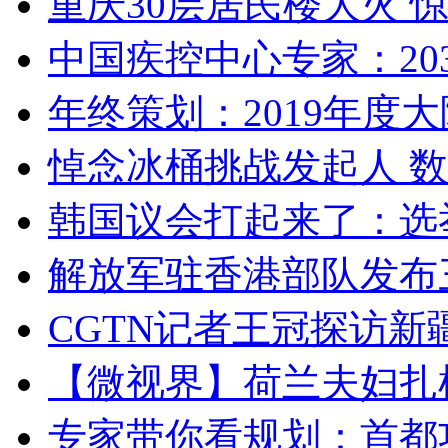
重庆30层居民楼大火
中国疾控中心专家：203
年终策划：2019年度大陆
悼念冰桶挑战发起人 数百
韩国议会打起来了：选举
解放军驻香港部队发布三
CGTN记者王冠探访新疆
【微视界】荷兰夫妇扎根青
专家带你看规划：首都功