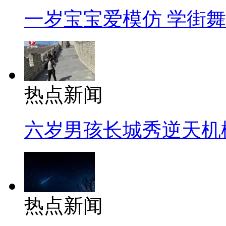
一岁宝宝爱模仿 学街
热点新闻
六岁男孩长城秀逆天机
热点新闻