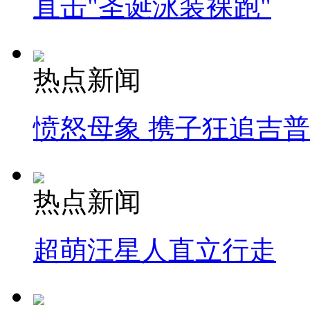
直击"圣诞泳装裸跑"
热点新闻
愤怒母象 携子狂追吉
热点新闻
超萌汪星人直立行走