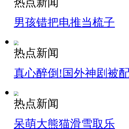
热点新闻
消防员救轻生者
花炮节热闹非凡
减压"枕头大战"
男孩错把电推当梳子
纽约上演“枕头大战”
热点新闻
司机酒驾遇交警 急速倒车逃窜
真心醉倒!国外神剧被
热点新闻
呆萌大熊猫滑雪取乐