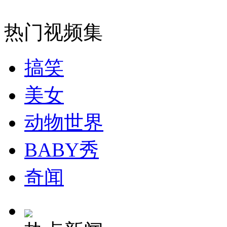
女孩北京地铁殴打老人 痛下狠手拳打脚踢
热门视频集
无痛分娩是否安全 医生回应
搞笑
外交部：反对强权政治霸凌主义
美女
外交部：有关国家言论片面不公正
动物世界
BABY秀
安徽一实载49人客车翻车
奇闻
走！跟着总书记去植树