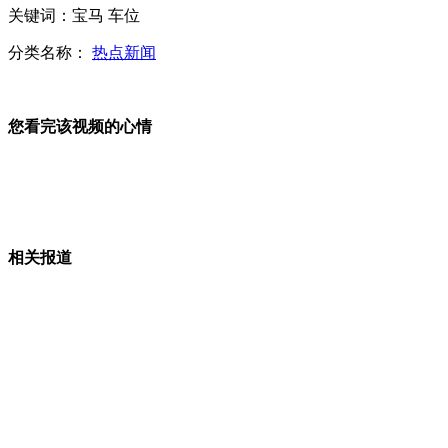
关键词：宝马 车位
分类名称：
热点新闻
台资企业大洋百货在石家庄黯然退场
您看完该视频的心情
实拍：小伙无影脚玩爆跳舞机 出神入化
相关报道
美国一母亲晒“杯装宝宝”照红爆网络
山西运城恶犬咬伤多人 警民合力深夜将其击毙