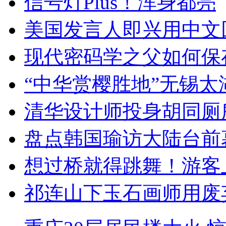
信号灯Plus！浑身都亮
美国发言人即兴用中文
现代密码学之父如何保
“中华赏樱胜地”无锡
清华设计师投身胡同厕
盘点韩国瑜访大陆台前
想过桥就得跳舞！游客
祁连山下玉石画师用废