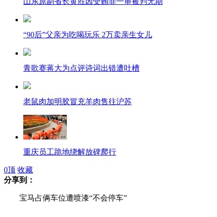
山东原副省长黄胜因受贿罪一审被判无期
“90后”父亲为吃喝玩乐 2万卖亲生女儿
青歌赛蒋大为点评诗词出错遭吐槽
老鼠肉加明胶冒充羊肉售往沪苏
重庆员工跪地绕解放碑爬行
0
顶
收藏
分享到：
宝马占俩车位遭喷漆“不会停车”
“中国大妈”的豪抢人生