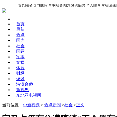
首页
|
滚动
|
国内
|
国际
|
军事
|
社会
|
地方
|
港澳
|
台湾
|
华人
|
侨网
|
财经
|
金融
|
首页
最新
热点
国内
社会
国际
军事
文娱
体育
财经
访谈
港澳台侨
微视界
东北亚电视网
当前位置：
中新视频
>
热点新闻
>
社会
>
正文