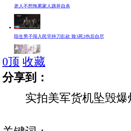
老人不想拖累家人跳井自杀
陌生男子闯入民宅持刀乱砍 致3死2伤后自尽
0
顶
收藏
武汉小学消防逃生演习 登上101米消防云梯
分享到：
实拍美军货机坠毁爆炸
市民明星分手：娱乐圈浮躁是关键
公安部：十起肉制品犯罪典型案例公布