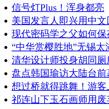
信号灯Plus！浑身都亮
美国发言人即兴用中文
现代密码学之父如何保
“中华赏樱胜地”无锡
清华设计师投身胡同厕
盘点韩国瑜访大陆台前
想过桥就得跳舞！游客
祁连山下玉石画师用废