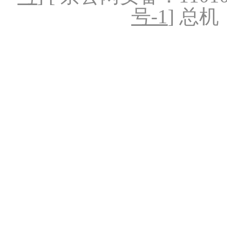
号-1
] 总机：