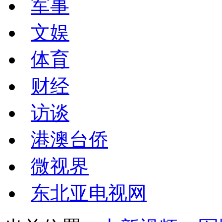
军事
文娱
体育
财经
访谈
港澳台侨
微视界
东北亚电视网