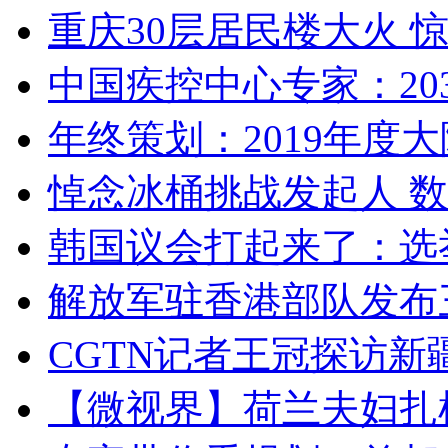
重庆30层居民楼大火
中国疾控中心专家：203
年终策划：2019年度大陆
悼念冰桶挑战发起人 数百
韩国议会打起来了：选举
解放军驻香港部队发布三
CGTN记者王冠探访新疆
【微视界】荷兰夫妇扎根青