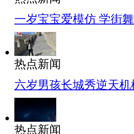
一岁宝宝爱模仿 学街
热点新闻
六岁男孩长城秀逆天机
热点新闻