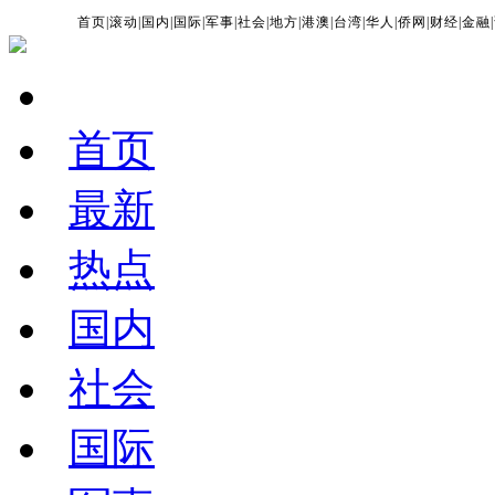
首页
|
滚动
|
国内
|
国际
|
军事
|
社会
|
地方
|
港澳
|
台湾
|
华人
|
侨网
|
财经
|
金融
|
首页
最新
热点
国内
社会
国际