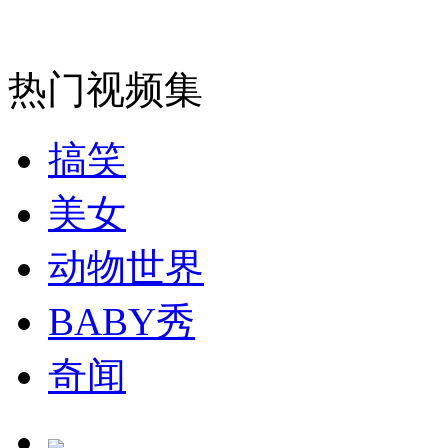
走！跟着总书记去植树
消防员救轻生者
花炮节热闹非凡
减压"枕头大战"
热门视频集
搞笑
纽约上演“枕头大战”
美女
司机酒驾遇交警 急速倒车逃窜
动物世界
BABY秀
奇闻