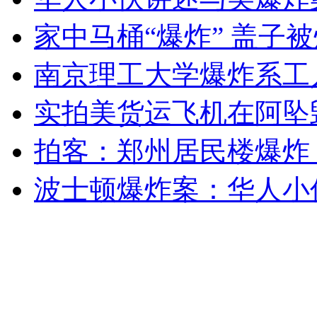
女孩北京地铁殴打老人 痛下狠手拳打脚踢
家中马桶“爆炸” 盖子
南京理工大学爆炸系工
无痛分娩是否安全 医生回应
实拍美货运飞机在阿坠
外交部：反对强权政治霸凌主义
拍客：郑州居民楼爆炸 
外交部：有关国家言论片面不公正
波士顿爆炸案：华人小
安徽一实载49人客车翻车