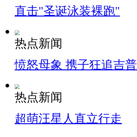
直击"圣诞泳装裸跑"
热点新闻
愤怒母象 携子狂追吉
热点新闻
超萌汪星人直立行走