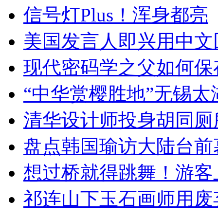
信号灯Plus！浑身都亮
美国发言人即兴用中文
现代密码学之父如何保
“中华赏樱胜地”无锡
清华设计师投身胡同厕
盘点韩国瑜访大陆台前
想过桥就得跳舞！游客
祁连山下玉石画师用废