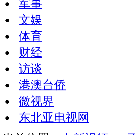
军事
文娱
体育
财经
访谈
港澳台侨
微视界
东北亚电视网