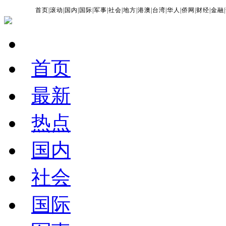
首页
|
滚动
|
国内
|
国际
|
军事
|
社会
|
地方
|
港澳
|
台湾
|
华人
|
侨网
|
财经
|
金融
|
首页
最新
热点
国内
社会
国际