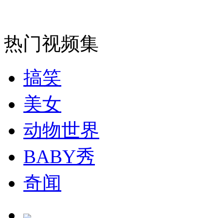
走！跟着总书记去植树
热门视频集
消防员救轻生者
花炮节热闹非凡
减压"枕头大战"
搞笑
美女
纽约上演“枕头大战”
动物世界
司机酒驾遇交警 急速倒车逃窜
BABY秀
奇闻