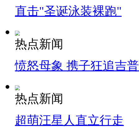
直击"圣诞泳装裸跑"
热点新闻
愤怒母象 携子狂追吉
热点新闻
超萌汪星人直立行走