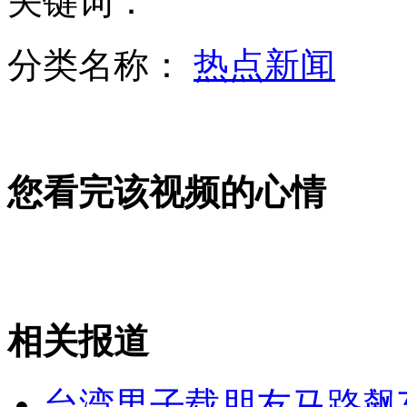
关键词：
日本拥有巨大军事潜力
分类名称：
热点新闻
女子赌博被抓发狂咬伤警察
您看完该视频的心情
车载GPS辐射屡次超标 缺乏强制标准是主因
安倍执意修宪 否认历史将把日本带入歧途
相关报道
山西运城恶犬咬伤多人 警民合力深夜将其击毙
台湾男子载朋友马路飙