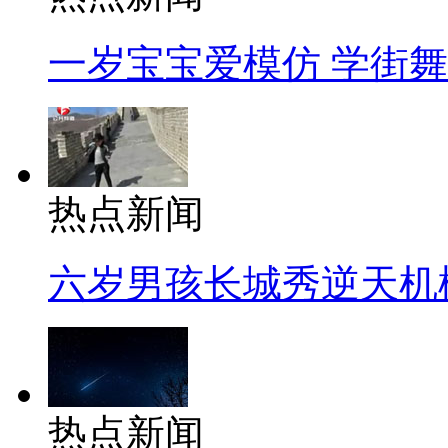
一岁宝宝爱模仿 学街
热点新闻
六岁男孩长城秀逆天机
热点新闻