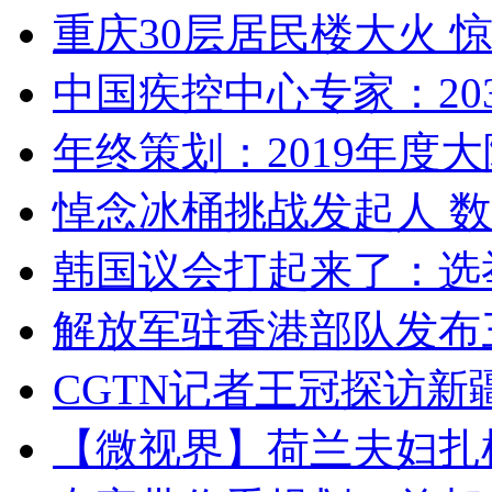
重庆30层居民楼大火
中国疾控中心专家：203
年终策划：2019年度大陆
悼念冰桶挑战发起人 数百
韩国议会打起来了：选举
解放军驻香港部队发布三
CGTN记者王冠探访新疆
【微视界】荷兰夫妇扎根青