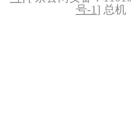
号-1
] 总机：