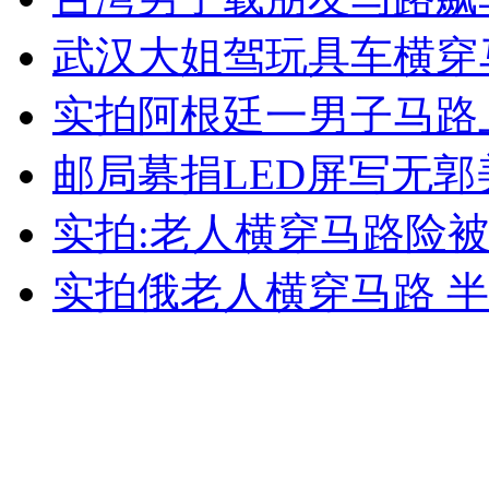
武汉大姐驾玩具车横穿
女孩北京地铁殴打老人 痛下狠手拳打脚踢
实拍阿根廷一男子马路
无痛分娩是否安全 医生回应
邮局募捐LED屏写无郭
外交部：反对强权政治霸凌主义
实拍:老人横穿马路险
外交部：有关国家言论片面不公正
实拍俄老人横穿马路 
安徽一实载49人客车翻车