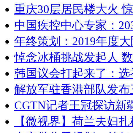
重庆30层居民楼大火
中国疾控中心专家：203
年终策划：2019年度大陆
悼念冰桶挑战发起人 数百
韩国议会打起来了：选举
解放军驻香港部队发布三
CGTN记者王冠探访新疆
【微视界】荷兰夫妇扎根青