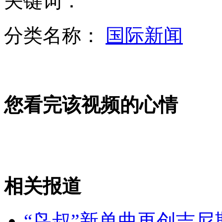
关键词：
分类名称：
国际新闻
美发首份朝军力报告：评估朝鲜军力全球第四
您看完该视频的心情
河南西孟姜女河变“血河” 疑企业倾倒废水所致
山东一直升机撞高压线坠毁
相关报道
山西运城恶犬咬伤多人 警民合力深夜将其击毙
“鸟叔”新单曲再创吉尼