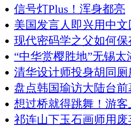
信号灯Plus！浑身都亮
美国发言人即兴用中文
现代密码学之父如何保
“中华赏樱胜地”无锡
清华设计师投身胡同厕
盘点韩国瑜访大陆台前
想过桥就得跳舞！游客
祁连山下玉石画师用废