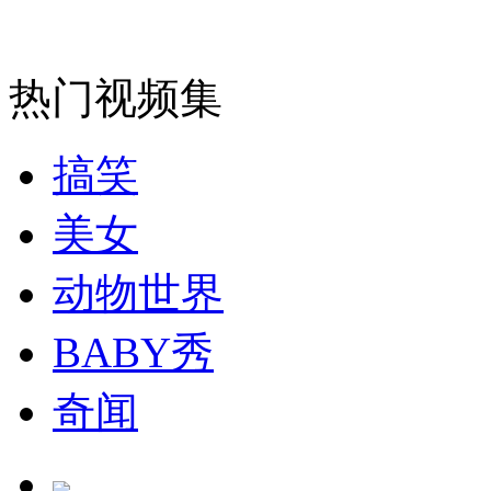
走！跟着总书记去植树
消防员救轻生者
花炮节热闹非凡
减压"枕头大战"
热门视频集
搞笑
纽约上演“枕头大战”
美女
动物世界
司机酒驾遇交警 急速倒车逃窜
BABY秀
奇闻