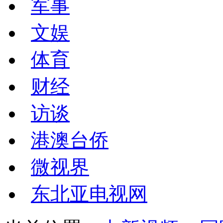
军事
文娱
体育
财经
访谈
港澳台侨
微视界
东北亚电视网