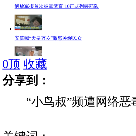
解放军报首次披露武直-10正式列装部队
安倍喊“天皇万岁”激怒冲绳民众
0
顶
收藏
浙江又有10名H7N9禽流感患者康复出院
分享到：
“小鸟叔”频遭网络恶毒
南京警方发布10起闯红灯惨烈视频
韩方最后七名滞留人员顺利回国