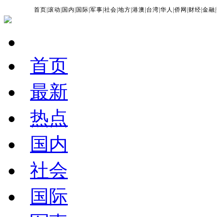
首页
|
滚动
|
国内
|
国际
|
军事
|
社会
|
地方
|
港澳
|
台湾
|
华人
|
侨网
|
财经
|
金融
|
首页
最新
热点
国内
社会
国际