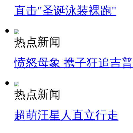
直击"圣诞泳装裸跑"
热点新闻
愤怒母象 携子狂追吉
热点新闻
超萌汪星人直立行走