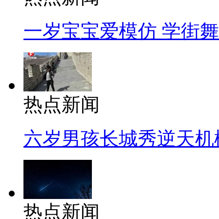
一岁宝宝爱模仿 学街
热点新闻
六岁男孩长城秀逆天机
热点新闻