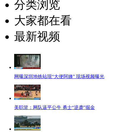
分类浏览
大家都在看
最新视频
网曝深圳地铁站现“大便阿姨” 现场视频曝光
美职篮：网队逼平公牛 勇士“逆袭”掘金