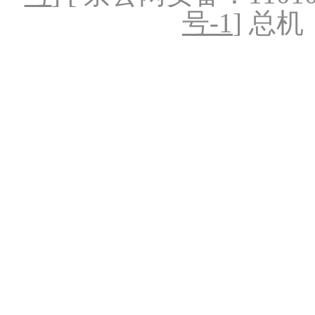
号-1
] 总机：