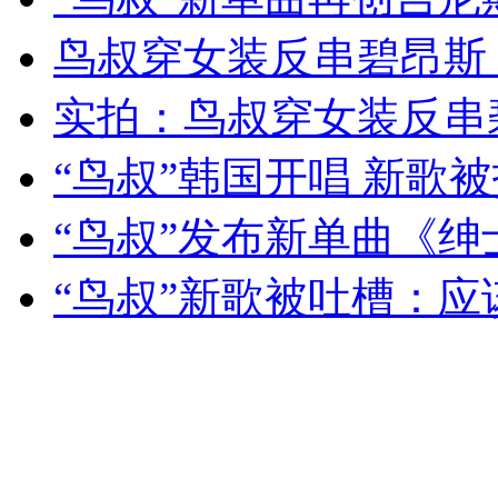
女孩北京地铁殴打老人 痛下狠手拳打脚踢
鸟叔穿女装反串碧昂斯
实拍：鸟叔穿女装反串
无痛分娩是否安全 医生回应
“鸟叔”韩国开唱 新歌被
外交部：反对强权政治霸凌主义
“鸟叔”发布新单曲《绅
外交部：有关国家言论片面不公正
“鸟叔”新歌被吐槽：
安徽一实载49人客车翻车