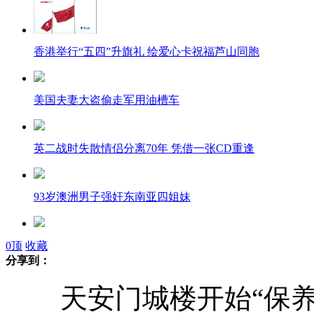
香港举行“五四”升旗礼 绘爱心卡祝福芦山同胞
美国夫妻大盗偷走军用油槽车
英二战时失散情侣分离70年 凭借一张CD重逢
93岁澳洲男子强奸东南亚四姐妹
美女蹲地为车祸受伤小学生撑伞遮阳
0
顶
收藏
分享到：
天安门城楼开始“保养”
天安门城楼开始“保养” 游览正常开放