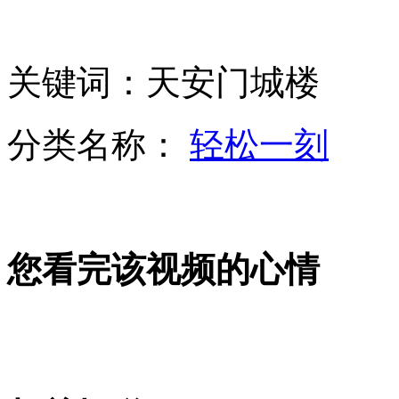
澳门赌王18岁儿子被麻省牛津录取
关键词：天安门城楼
美媒:以色列再次空袭叙利亚
分类名称：
轻松一刻
美海关将重新查验赴美留学生签证
您看完该视频的心情
山西运城恶犬咬伤多人 警民合力深夜将其击毙
女孩北京地铁殴打老人 痛下狠手拳打脚踢