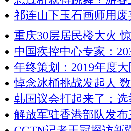
祁连山下玉石画师用废
重庆30层居民楼大火
中国疾控中心专家：203
年终策划：2019年度大陆
悼念冰桶挑战发起人 数百
韩国议会打起来了：选举
解放军驻香港部队发布三
CGTN记者王冠探访新疆