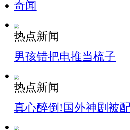
奇闻
热点新闻
男孩错把电推当梳子
热点新闻
真心醉倒!国外神剧被