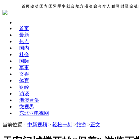
首页
|
滚动
|
国内
|
国际
|
军事
|
社会
|
地方
|
港澳
|
台湾
|
华人
|
侨网
|
财经
|
金融
|
首页
最新
热点
国内
社会
国际
军事
文娱
体育
财经
访谈
港澳台侨
微视界
东北亚电视网
当前位置：
中新视频
>
轻松一刻
>
旅游
>
正文