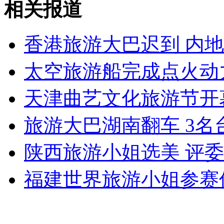
相关报道
无痛分娩是否安全 医生回应
香港旅游大巴迟到 内
外交部：反对强权政治霸凌主义
太空旅游船完成点火动力
外交部：有关国家言论片面不公正
天津曲艺文化旅游节开
旅游大巴湖南翻车 3名
安徽一实载49人客车翻车
陕西旅游小姐选美 评
福建世界旅游小姐参赛
走！跟着总书记去植树