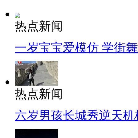
热点新闻
一岁宝宝爱模仿 学街
热点新闻
六岁男孩长城秀逆天机