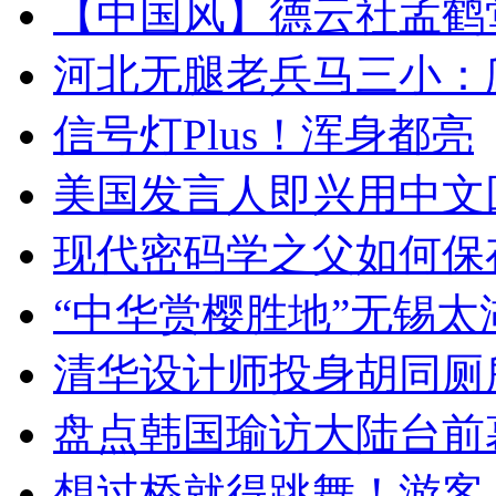
【中国风】德云社孟鹤
河北无腿老兵马三小：爬
信号灯Plus！浑身都亮
美国发言人即兴用中文
现代密码学之父如何保
“中华赏樱胜地”无锡
清华设计师投身胡同厕
盘点韩国瑜访大陆台前
想过桥就得跳舞！游客