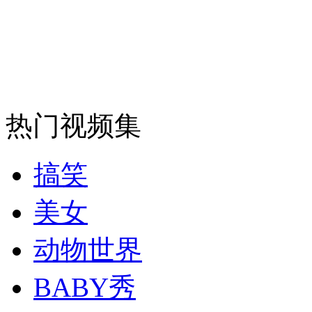
消防员救轻生者
花炮节热闹非凡
减压"枕头大战"
纽约上演“枕头大战”
热门视频集
司机酒驾遇交警 急速倒车逃窜
搞笑
美女
动物世界
BABY秀