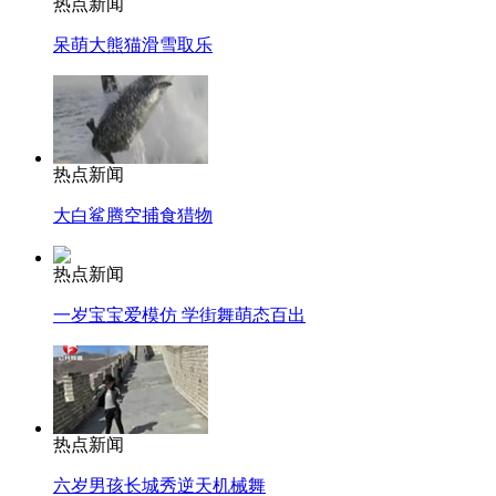
热点新闻
呆萌大熊猫滑雪取乐
热点新闻
大白鲨腾空捕食猎物
热点新闻
一岁宝宝爱模仿 学街舞萌态百出
热点新闻
六岁男孩长城秀逆天机械舞