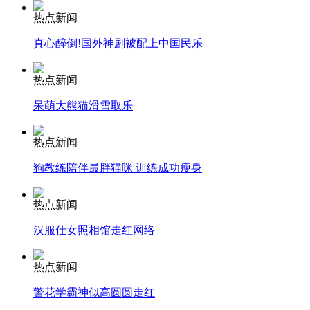
安徽一实载49人客车翻车
热点新闻
真心醉倒!国外神剧被配上中国民乐
热点新闻
走！跟着总书记去植树
呆萌大熊猫滑雪取乐
消防员救轻生者
花炮节热闹非凡
减压"枕头大战"
热点新闻
狗教练陪伴最胖猫咪 训练成功瘦身
热点新闻
纽约上演“枕头大战”
汉服仕女照相馆走红网络
司机酒驾遇交警 急速倒车逃窜
热点新闻
警花学霸神似高圆圆走红