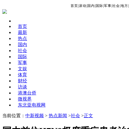
首页
|
滚动
|
国内
|
国际
|
军事
|
社会
|
地方
|
首页
最新
热点
国内
社会
国际
军事
文娱
体育
财经
访谈
港澳台侨
微视界
东北亚电视网
当前位置：
中新视频
>
热点新闻
>
社会
>
正文