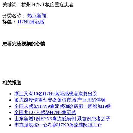
3学生疑遭追赶致死目击者：协警曾挥警棍追赶
关键词：杭州 H7N9 极度重症患者
分类名称：
热点新闻
标签：
H7N9禽流感
主播点评：修宪将让日本“更不正常”
您看完该视频的心情
12岁最美孝心少年捐髓救母 孝心感动社会
相关报道
浙江又有10名H7N9禽流感患者康复出院
美私人公司称售出月球近一成地产 三分钱一平
禽流感疫情重创安徽禽蛋市场 产业几陷停顿
全国人感染H7N9禽流感确诊病例一周增加19例
全国共127人感染H7N9禽流感
山东新增1例H7N9禽流感病例 系首例患者之子
李克强疾控中心考察H7N9禽流感防控工作
俄举行红场阅兵式第三次彩排 武器装备全亮相