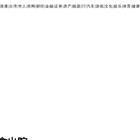
港澳
|
台湾
|
华人
|
侨网
|
财经
|
金融
|
证券
|
房产
|
能源
|
IT
|
汽车
|
游戏
|
文化
|
娱乐
|
体育
|
健康