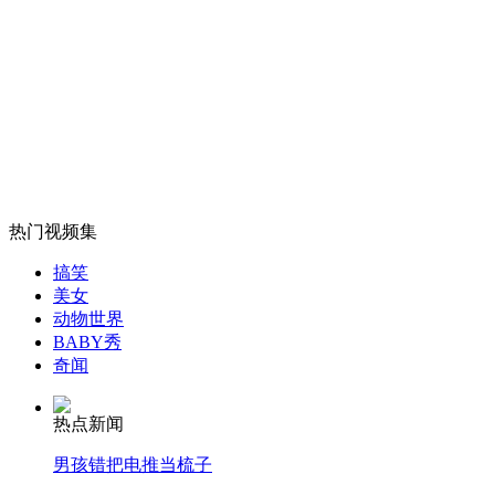
山西运城恶犬咬伤多人 警民合力深夜将其击毙
女孩北京地铁殴打老人 痛下狠手拳打脚踢
热门视频集
无痛分娩是否安全 医生回应
搞笑
美女
外交部：反对强权政治霸凌主义
动物世界
BABY秀
奇闻
外交部：有关国家言论片面不公正
热点新闻
男孩错把电推当梳子