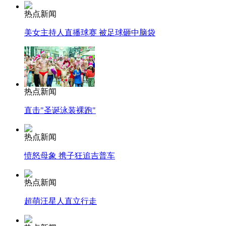
热点新闻
美女主持人直播球赛 被足球砸中脑袋
热点新闻
直击"圣诞泳装裸跑"
热点新闻
愤怒母象 携子狂追吉普车
热点新闻
超萌汪星人直立行走