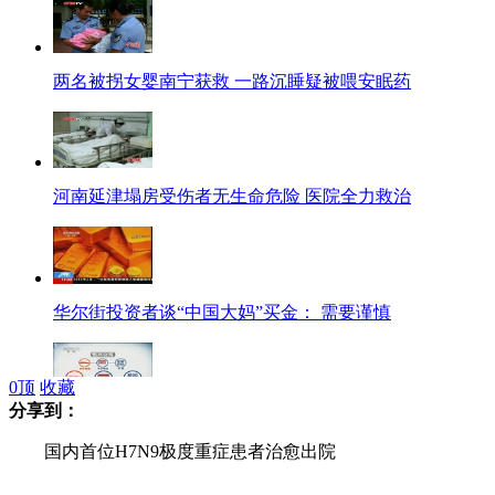
两名被拐女婴南宁获救 一路沉睡疑被喂安眠药
河南延津塌房受伤者无生命危险 医院全力救治
华尔街投资者谈“中国大妈”买金： 需要谨慎
0
顶
收藏
分享到：
“无法上路”的崭新出租车：竞标"被错过"
国内首位H7N9极度重症患者治愈出院