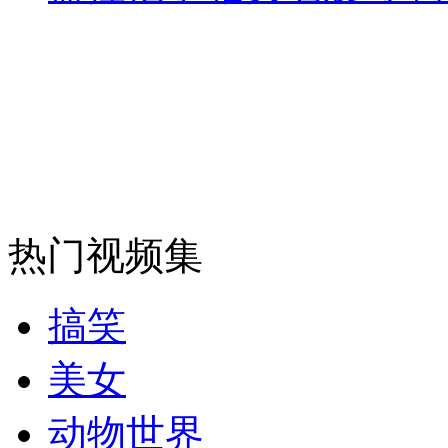
走！跟着总书记去植树
消防员救轻生者
花炮节热闹非凡
减压"枕头大战"
热门视频集
纽约上演“枕头大战”
搞笑
司机酒驾遇交警 急速倒车逃窜
美女
动物世界