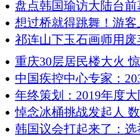
盘点韩国瑜访大陆台前
想过桥就得跳舞！游客
祁连山下玉石画师用废
重庆30层居民楼大火
中国疾控中心专家：203
年终策划：2019年度大陆
悼念冰桶挑战发起人 数百
韩国议会打起来了：选举