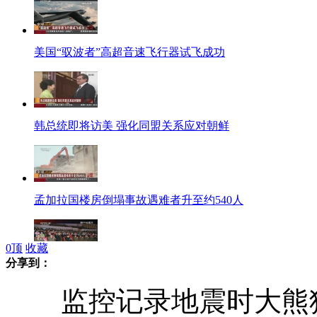
美国“驭波者”高超音速飞行器试飞成功
韩总统即将访美 强化同盟关系应对朝鲜
孟加拉国楼房倒塌事故遇难者升至约540人
0
顶
收藏
分享到：
金正恩观看劳动节音乐会 称拥有核弹般威力
监控记录地震时大熊