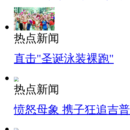
热点新闻
直击"圣诞泳装裸跑"
热点新闻
愤怒母象 携子狂追吉