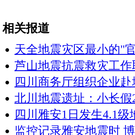
山西运城恶犬咬伤多人 警民合力深夜将其击毙
相关报道
女孩北京地铁殴打老人 痛下狠手拳打脚踢
天全地震灾区最小的"
无痛分娩是否安全 医生回应
芦山地震抗震救灾工作
外交部：反对强权政治霸凌主义
四川商务厅组织企业赴
北川地震遗址：小长假
外交部：有关国家言论片面不公正
四川雅安1日发生4.1级
监控记录雅安地震时 
安徽一实载49人客车翻车