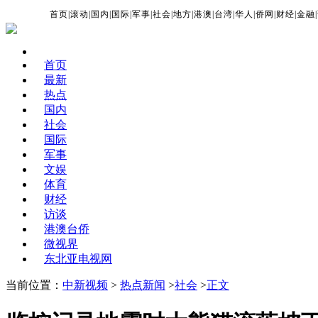
首页
|
滚动
|
国内
|
国际
|
军事
|
社会
|
地方
|
港澳
|
台湾
|
华人
|
侨网
|
财经
|
金融
|
首页
最新
热点
国内
社会
国际
军事
文娱
体育
财经
访谈
港澳台侨
微视界
东北亚电视网
当前位置：
中新视频
>
热点新闻
>
社会
>
正文