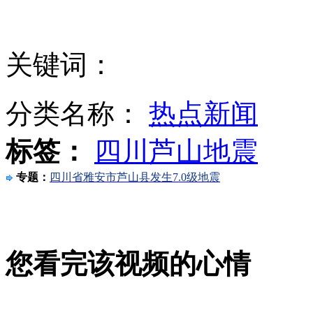
监控记录地震时大熊猫滚落坡下
关键词：
武汉检察院回应"收500万放走嫌犯":只是暂扣
分类名称：
热点新闻
六岁女孩左腿手术右腿挨刀 医院院长已被免职
标签：
四川芦山地震
专题：
四川省雅安市芦山县发生7.0级地震
西安一村官因土地纠纷被绑大门上示众
您看完该视频的心情
两名被拐女婴南宁获救 一路沉睡疑被喂安眠药