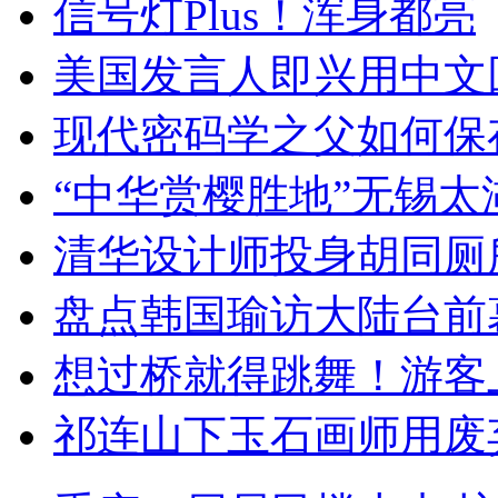
信号灯Plus！浑身都亮
美国发言人即兴用中文
现代密码学之父如何保
“中华赏樱胜地”无锡
清华设计师投身胡同厕
盘点韩国瑜访大陆台前
想过桥就得跳舞！游客
祁连山下玉石画师用废