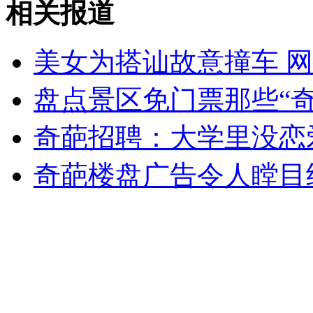
相关报道
山西运城恶犬咬伤多人 警民合力深夜将其击毙
美女为搭讪故意撞车 网
女孩北京地铁殴打老人 痛下狠手拳打脚踢
盘点景区免门票那些“奇
无痛分娩是否安全 医生回应
奇葩招聘：大学里没恋
奇葩楼盘广告令人瞠目
外交部：反对强权政治霸凌主义
外交部：有关国家言论片面不公正
安徽一实载49人客车翻车