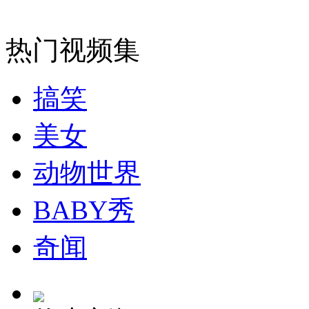
热门视频集
走！跟着总书记去植树
搞笑
消防员救轻生者
花炮节热闹非凡
减压"枕头大战"
美女
动物世界
纽约上演“枕头大战”
BABY秀
司机酒驾遇交警 急速倒车逃窜
奇闻