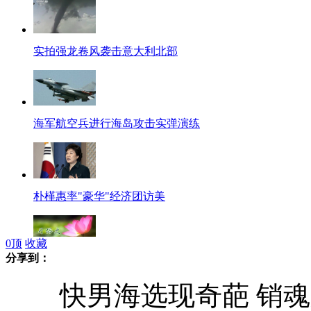
实拍强龙卷风袭击意大利北部
海军航空兵进行海岛攻击实弹演练
朴槿惠率"豪华"经济团访美
0
顶
收藏
分享到：
立夏习俗：称重 吃蛋 饮茶
快男海选现奇葩 销魂