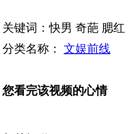
中国大妈视黄金为白菜完胜华尔街
关键词：快男 奇葩 腮红
乘客拒多付10元车费被车主咬断食指
分类名称：
文娱前线
实拍警方抓捕持刀伤人男子
您看完该视频的心情
男子砸故宫玻璃致文物受损
《快乐男声》海选现奇葩男