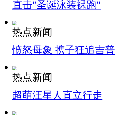
直击"圣诞泳装裸跑"
热点新闻
愤怒母象 携子狂追吉
热点新闻
超萌汪星人直立行走