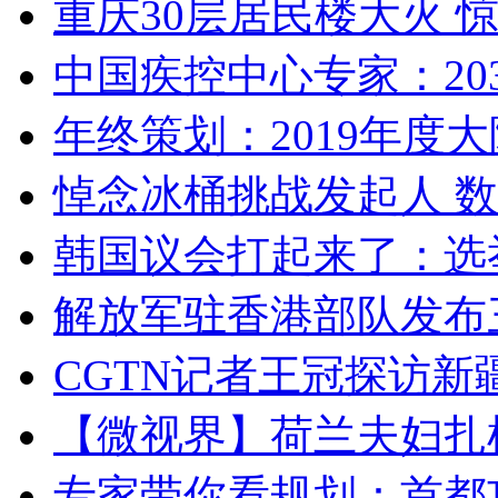
重庆30层居民楼大火
中国疾控中心专家：203
年终策划：2019年度大陆
悼念冰桶挑战发起人 数百
韩国议会打起来了：选举
解放军驻香港部队发布三
CGTN记者王冠探访新疆
【微视界】荷兰夫妇扎根青
专家带你看规划：首都功