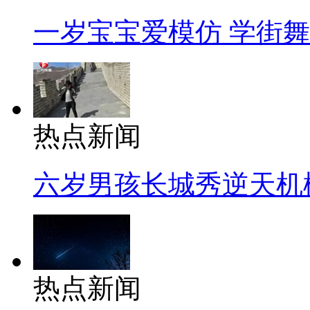
一岁宝宝爱模仿 学街
热点新闻
六岁男孩长城秀逆天机
热点新闻