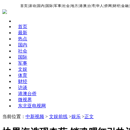
首页
|
滚动
|
国内
|
国际
|
军事
|
社会
|
地方
|
港澳
|
台湾
|
华人
|
侨网
|
财经
|
金融
|
首页
最新
热点
国内
社会
国际
军事
文娱
体育
财经
访谈
港澳台侨
微视界
东北亚电视网
当前位置：
中新视频
>
文娱前线
>
娱乐
>
正文