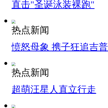
直击"圣诞泳装裸跑"
热点新闻
愤怒母象 携子狂追吉
热点新闻
超萌汪星人直立行走