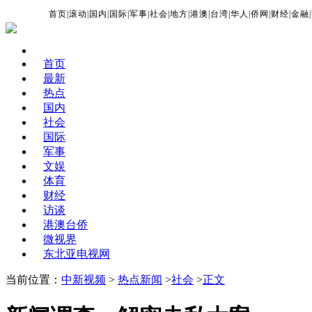
首页
|
滚动
|
国内
|
国际
|
军事
|
社会
|
地方
|
港澳
|
台湾
|
华人
|
侨网
|
财经
|
金融
|
首页
最新
热点
国内
社会
国际
军事
文娱
体育
财经
访谈
港澳台侨
微视界
东北亚电视网
当前位置：
中新视频
>
热点新闻
>
社会
>
正文