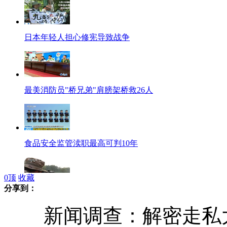
日本年轻人担心修宪导致战争
最美消防员"桥兄弟"肩膀架桥救26人
食品安全监管渎职最高可判10年
0
顶
收藏
分享到：
探秘沈阳军区狙击手训练营
新闻调查：解密走私