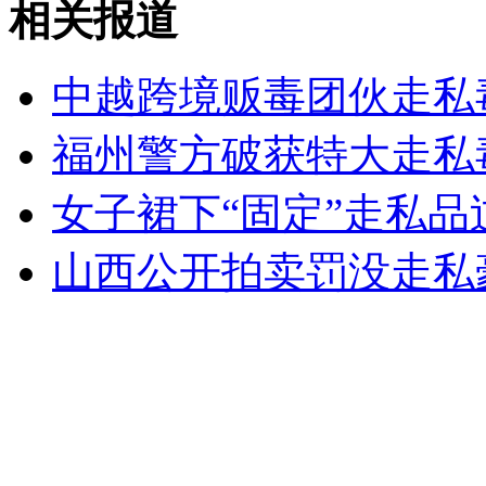
相关报道
河北青年企业家五四自发为震区募捐
中越跨境贩毒团伙走私
山西运城恶犬咬伤多人 警民合力深夜将其击毙
福州警方破获特大走私毒
女子裙下“固定”走私品
女孩北京地铁殴打老人 痛下狠手拳打脚踢
山西公开拍卖罚没走私
无痛分娩是否安全 医生回应
外交部：反对强权政治霸凌主义
外交部：有关国家言论片面不公正