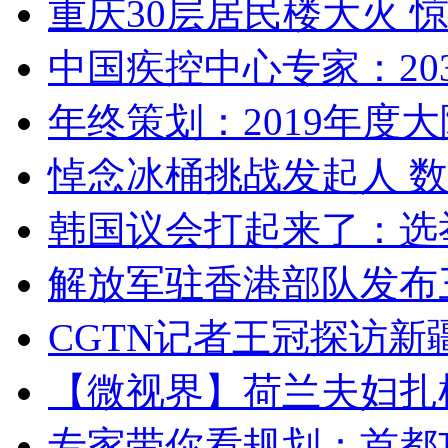
重庆30层居民楼大火
中国疾控中心专家：203
年终策划：2019年度大陆
悼念冰桶挑战发起人 数百
韩国议会打起来了：选举
解放军驻香港部队发布三
CGTN记者王冠探访新疆
【微视界】荷兰夫妇扎根青
专家带你看规划：首都功