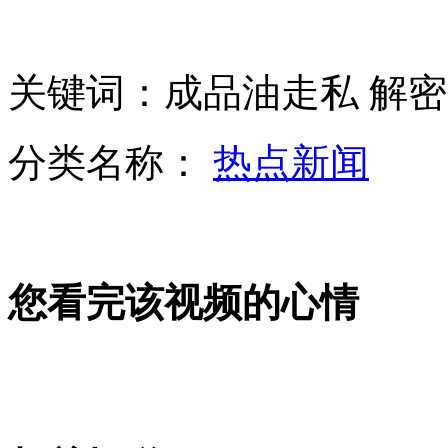
日媒:日本修改宪法 注定是一条邪路
关键词：成品油走私 解密
美国波音高超音速飞行器成功试飞
分类名称：
热点新闻
北京地铁10号线实现成环运营
您看完该视频的心情
成都空军官兵芦山震区为受灾群众抢收油菜