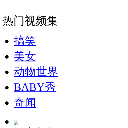
安徽一实载49人客车翻车
热门视频集
搞笑
走！跟着总书记去植树
美女
消防员救轻生者
花炮节热闹非凡
减压"枕头大战"
动物世界
BABY秀
纽约上演“枕头大战”
奇闻
司机酒驾遇交警 急速倒车逃窜