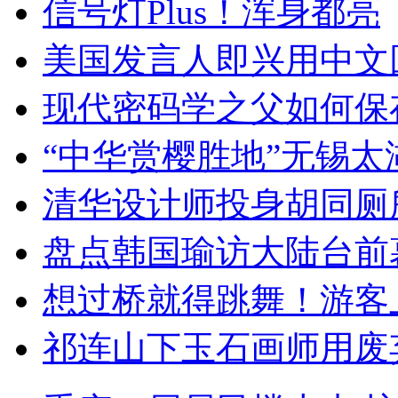
信号灯Plus！浑身都亮
美国发言人即兴用中文
现代密码学之父如何保
“中华赏樱胜地”无锡
清华设计师投身胡同厕
盘点韩国瑜访大陆台前
想过桥就得跳舞！游客
祁连山下玉石画师用废