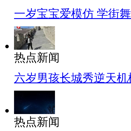
一岁宝宝爱模仿 学街
热点新闻
六岁男孩长城秀逆天机
热点新闻