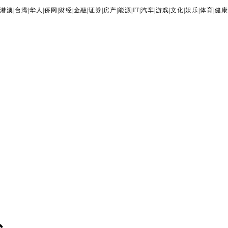
港澳
|
台湾
|
华人
|
侨网
|
财经
|
金融
|
证券
|
房产
|
能源
|
IT
|
汽车
|
游戏
|
文化
|
娱乐
|
体育
|
健康