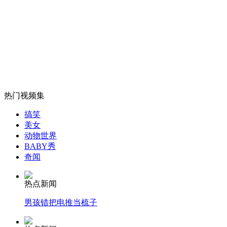
女孩北京地铁殴打老人 痛下狠手拳打脚踢
无痛分娩是否安全 医生回应
热门视频集
外交部：反对强权政治霸凌主义
搞笑
美女
动物世界
外交部：有关国家言论片面不公正
BABY秀
奇闻
热点新闻
安徽一实载49人客车翻车
男孩错把电推当梳子