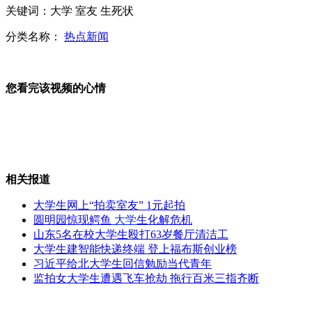
关键词：大学 室友 生死状
网曝女子在深圳地铁站电梯中大便
分类名称：
热点新闻
您看完该视频的心情
日内瓦：联合国称化武调查指向叙反对派
无锡特大假羊肉案嫌犯否认用老鼠肉作原料
相关报道
大学生网上“拍卖室友” 1元起拍
圆明园惊现鳄鱼
大学
生化解危机
山东5名在校大学生殴打63岁餐厅清洁工
老外拍到疑似巨大水怪
大学生建智能快递终端 登上福布斯创业榜
习近平给北大学生回信勉励当代青年
监拍女大学生遭遇飞车抢劫 拖行百米三指齐断
山西运城恶犬咬伤多人 警民合力深夜将其击毙