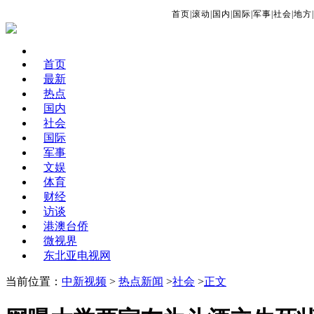
首页
|
滚动
|
国内
|
国际
|
军事
|
社会
|
地方
|
首页
最新
热点
国内
社会
国际
军事
文娱
体育
财经
访谈
港澳台侨
微视界
东北亚电视网
当前位置：
中新视频
>
热点新闻
>
社会
>
正文