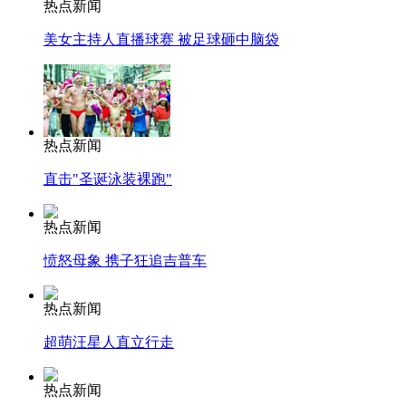
热点新闻
美女主持人直播球赛 被足球砸中脑袋
热点新闻
直击"圣诞泳装裸跑"
热点新闻
愤怒母象 携子狂追吉普车
热点新闻
超萌汪星人直立行走
热点新闻