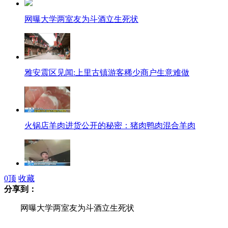
网曝大学两室友为斗酒立生死状
雅安震区见闻:上里古镇游客稀少商户生意难做
火锅店羊肉进货公开的秘密：猪肉鸭肉混合羊肉
0
顶
收藏
记者追问火锅店羊肉真假 店长称不敢评论
分享到：
网曝大学两室友为斗酒立生死状
中国海外旅游团领队被视为“肥羊”频遭抢劫