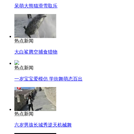
呆萌大熊猫滑雪取乐
热点新闻
大白鲨腾空捕食猎物
热点新闻
一岁宝宝爱模仿 学街舞萌态百出
热点新闻
六岁男孩长城秀逆天机械舞