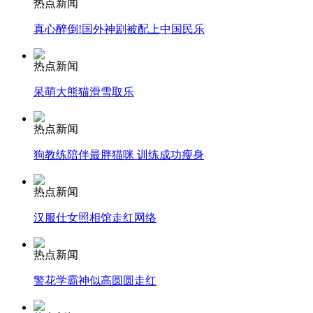
热点新闻
真心醉倒!国外神剧被配上中国民乐
走！跟着总书记去植树
热点新闻
消防员救轻生者
花炮节热闹非凡
减压"枕头大战"
呆萌大熊猫滑雪取乐
热点新闻
狗教练陪伴最胖猫咪 训练成功瘦身
纽约上演“枕头大战”
热点新闻
司机酒驾遇交警 急速倒车逃窜
汉服仕女照相馆走红网络
热点新闻
警花学霸神似高圆圆走红