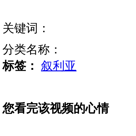
记者暗访沪市场 20元以下羊肉卷均为"混合肉"
女孩称做人流被医生拍不雅照 院方不认可
关键词：
北京广渠门持刀行凶嫌疑人身份查明
分类名称：
标签：
叙利亚
无锡制售假羊肉案嫌犯：用人格担保不是老鼠肉
山西运城恶犬咬伤多人 警民合力深夜将其击毙
您看完该视频的心情
女孩北京地铁殴打老人 痛下狠手拳打脚踢