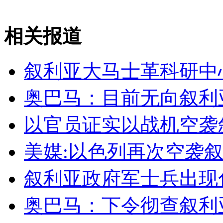
无痛分娩是否安全 医生回应
相关报道
外交部：反对强权政治霸凌主义
叙利亚大马士革科研中
外交部：有关国家言论片面不公正
奥巴马：目前无向叙利
以官员证实以战机空袭
安徽一实载49人客车翻车
美媒:以色列再次空袭
叙利亚政府军士兵出现
走！跟着总书记去植树
奥巴马：下令彻查叙利
消防员救轻生者
花炮节热闹非凡
减压"枕头大战"