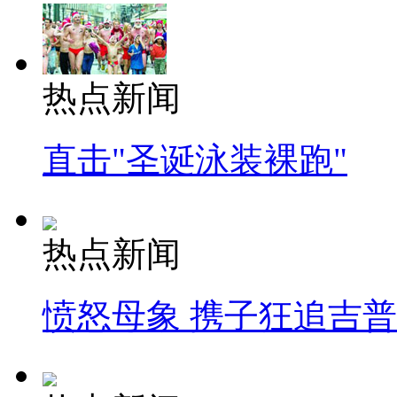
热点新闻
直击"圣诞泳装裸跑"
热点新闻
愤怒母象 携子狂追吉