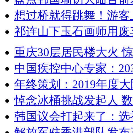
想过桥就得跳舞！游客
祁连山下玉石画师用废
重庆30层居民楼大火
中国疾控中心专家：203
年终策划：2019年度大陆
悼念冰桶挑战发起人 数百
韩国议会打起来了：选举
解放军驻香港部队发布三