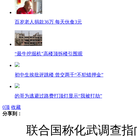
百岁老人捐款36万 每天伙食3元
“最牛挖掘机”高楼顶拆楼引围观
初中生挨批评跳楼 曾交两千“不犯错押金”
的哥为逃避过路费打顶灯显示“我被打劫”
0
顶
收藏
分享到：
官员与门卫互扇耳光 求平息拉对方拜关公结义
联合国称化武调查指